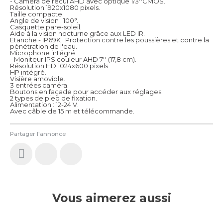
- Caméra de recul AHD avec optique 1/3''CMOS.
Résolution 1920x1080 pixels.
Taille compacte.
Angle de vision : 100°.
Casquette pare-soleil.
Aide à la vision nocturne grâce aux LED IR.
Etanche - IP69K : Protection contre les poussières et contre la
pénétration de l'eau.
Microphone intégré.
- Moniteur IPS couleur AHD 7'' (17,8 cm).
Résolution HD 1024x600 pixels.
HP intégré.
Visière amovible.
3 entrées caméra.
Boutons en façade pour accéder aux réglages.
2 types de pied de fixation.
Alimentation : 12-24 V.
Avec câble de 15 m et télécommande.
Partager l'annonce
Vous aimerez aussi