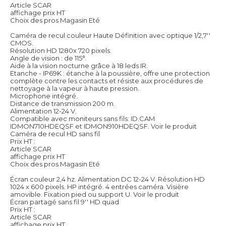
Article SCAR
affichage prix HT
Choix des pros Magasin Eté
Caméra de recul couleur Haute Définition avec optique 1/2,7''
CMOS.
Résolution HD 1280x 720 pixels.
Angle de vision : de 115°.
Aide à la vision nocturne grâce à 18 leds IR.
Etanche - IP69K : étanche à la poussière, offre une protection
complète contre les contacts et résiste aux procédures de
nettoyage à la vapeur à haute pression.
Microphone intégré.
Distance de transmission 200 m.
Alimentation 12-24 V.
Compatible avec moniteurs sans fils: ID.CAM
IDMON710HDEQSF et IDMON910HDEQSF.
Voir le produit
Caméra de recul HD sans fil
Prix HT :
Article SCAR
affichage prix HT
Choix des pros Magasin Eté
Écran couleur 2,4 hz. Alimentation DC 12-24 V. Résolution HD
1024 x 600 pixels. HP intégré. 4 entrées caméra. Visière
amovible. Fixation pied ou support U.
Voir le produit
Écran partagé sans fil 9'' HD quad
Prix HT :
Article SCAR
affichage prix HT