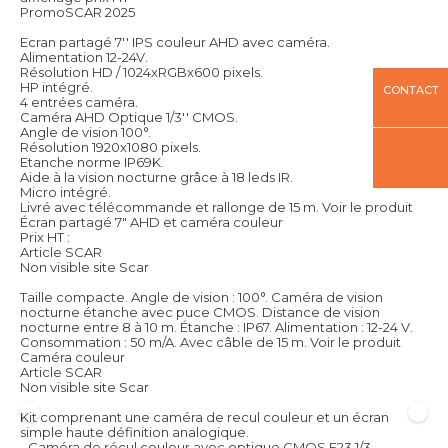
PromoSCAR 2025
Ecran partagé 7'' IPS couleur AHD avec caméra.
Alimentation 12-24V.
Résolution HD / 1024xRGBx600 pixels.
HP intégré.
CONTACT
4 entrées caméra.
Caméra AHD Optique 1/3'' CMOS.
Angle de vision 100°.
Résolution 1920x1080 pixels.
Etanche norme IP69K.
Aide à la vision nocturne grâce à 18 leds IR.
Micro intégré.
Livré avec télécommande et rallonge de 15 m.
Voir le produit
Écran partagé 7" AHD et caméra couleur
Prix HT :
Article SCAR
Non visible site Scar
Taille compacte. Angle de vision : 100°. Caméra de vision
nocturne étanche avec puce CMOS. Distance de vision
nocturne entre 8 à 10 m. Étanche : IP67. Alimentation : 12-24 V.
Consommation : 50 m/A. Avec câble de 15 m.
Voir le produit
Caméra couleur
Article SCAR
Non visible site Scar
Kit comprenant une caméra de recul couleur et un écran
simple haute définition analogique.
- Caméra de récul couleur avec optique CMOS F23 1/3.