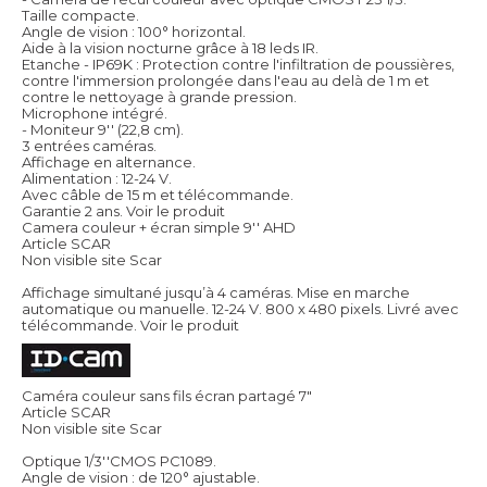
Taille compacte.
Angle de vision : 100° horizontal.
Aide à la vision nocturne grâce à 18 leds IR.
Etanche - IP69K : Protection contre l'infiltration de poussières,
contre l'immersion prolongée dans l'eau au delà de 1 m et
contre le nettoyage à grande pression.
Microphone intégré.
- Moniteur 9'' (22,8 cm).
3 entrées caméras.
Affichage en alternance.
Alimentation : 12-24 V.
Avec câble de 15 m et télécommande.
Garantie 2 ans.
Voir le produit
Camera couleur + écran simple 9'' AHD
Article SCAR
Non visible site Scar
Affichage simultané jusqu’à 4 caméras. Mise en marche
automatique ou manuelle. 12-24 V. 800 x 480 pixels. Livré avec
télécommande.
Voir le produit
Caméra couleur sans fils écran partagé 7"
Article SCAR
Non visible site Scar
Optique 1/3''CMOS PC1089.
Angle de vision : de 120° ajustable.