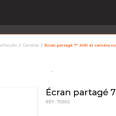
EL EN STOCK
ACTIVITÉS
SERVICES
PRISE
MARQUES
ACTUALITÉS
RECRUTEMENT
éhicules
Caméras
Écran partagé 7" AHD et caméra co
Écran partagé 
RÉF :
70502