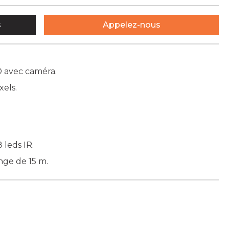
s
Appelez-nous
D avec caméra.
els.
 leds IR.
nge de 15 m.