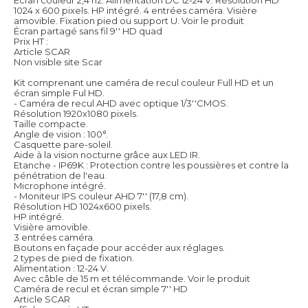
1024 x 600 pixels. HP intégré. 4 entrées caméra. Visière
amovible. Fixation pied ou support U.
Voir le produit
Écran partagé sans fil 9'' HD quad
Prix HT :
Article SCAR
Non visible site Scar
Kit comprenant une caméra de recul couleur Full HD et un
écran simple Ful HD.
- Caméra de recul AHD avec optique 1/3''CMOS.
Résolution 1920x1080 pixels.
Taille compacte.
Angle de vision : 100°.
Casquette pare-soleil.
Aide à la vision nocturne grâce aux LED IR.
Etanche - IP69K : Protection contre les poussières et contre la
pénétration de l'eau.
Microphone intégré.
- Moniteur IPS couleur AHD 7'' (17,8 cm).
Résolution HD 1024x600 pixels.
HP intégré.
Visière amovible.
3 entrées caméra.
Boutons en façade pour accéder aux réglages.
2 types de pied de fixation.
Alimentation : 12-24 V.
Avec câble de 15 m et télécommande.
Voir le produit
Caméra de recul et écran simple 7'' HD
Article SCAR