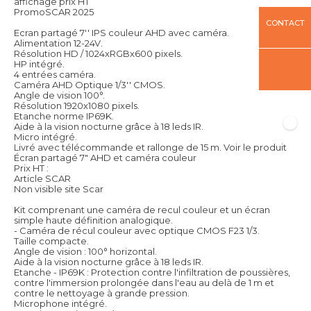
affichage prix HT
PromoSCAR 2025
CONTACT
Ecran partagé 7'' IPS couleur AHD avec caméra.
Alimentation 12-24V.
Résolution HD / 1024xRGBx600 pixels.
HP intégré.
4 entrées caméra.
Caméra AHD Optique 1/3'' CMOS.
Angle de vision 100°.
Résolution 1920x1080 pixels.
Etanche norme IP69K.
Aide à la vision nocturne grâce à 18 leds IR.
Micro intégré.
Livré avec télécommande et rallonge de 15 m.
Voir le produit
Écran partagé 7" AHD et caméra couleur
Prix HT :
Article SCAR
Non visible site Scar
Kit comprenant une caméra de recul couleur et un écran
simple haute définition analogique.
- Caméra de récul couleur avec optique CMOS F23 1/3.
Taille compacte.
Angle de vision : 100° horizontal.
Aide à la vision nocturne grâce à 18 leds IR.
Etanche - IP69K : Protection contre l'infiltration de poussières,
contre l'immersion prolongée dans l'eau au delà de 1 m et
contre le nettoyage à grande pression.
Microphone intégré.