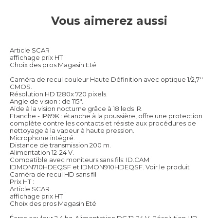
Vous aimerez aussi
Article SCAR
affichage prix HT
Choix des pros Magasin Eté
Caméra de recul couleur Haute Définition avec optique 1/2,7''
CMOS.
Résolution HD 1280x 720 pixels.
Angle de vision : de 115°.
Aide à la vision nocturne grâce à 18 leds IR.
Etanche - IP69K : étanche à la poussière, offre une protection
complète contre les contacts et résiste aux procédures de
nettoyage à la vapeur à haute pression.
Microphone intégré.
Distance de transmission 200 m.
Alimentation 12-24 V.
Compatible avec moniteurs sans fils: ID.CAM
IDMON710HDEQSF et IDMON910HDEQSF.
Voir le produit
Caméra de recul HD sans fil
Prix HT :
Article SCAR
affichage prix HT
Choix des pros Magasin Eté
Écran couleur 2,4 hz. Alimentation DC 12-24 V. Résolution HD