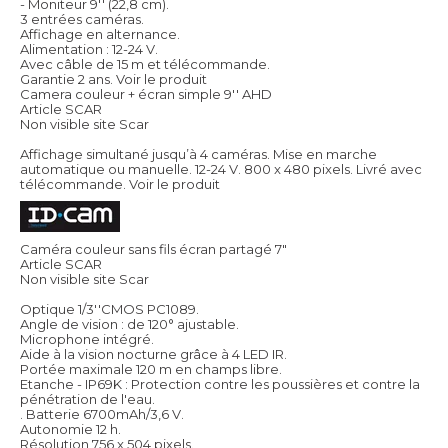
- Moniteur 9'' (22,8 cm).
3 entrées caméras.
Affichage en alternance.
Alimentation : 12-24 V.
Avec câble de 15 m et télécommande.
Garantie 2 ans.
Voir le produit
Camera couleur + écran simple 9'' AHD
Article SCAR
Non visible site Scar
Affichage simultané jusqu’à 4 caméras. Mise en marche
automatique ou manuelle. 12-24 V. 800 x 480 pixels. Livré avec
télécommande.
Voir le produit
Caméra couleur sans fils écran partagé 7"
Article SCAR
Non visible site Scar
Optique 1/3''CMOS PC1089.
Angle de vision : de 120° ajustable.
Microphone intégré.
Aide à la vision nocturne grâce à 4 LED IR.
Portée maximale 120 m en champs libre.
Etanche - IP69K : Protection contre les poussières et contre la
pénétration de l'eau.
. Batterie 6700mAh/3,6 V.
Autonomie 12 h.
Résolution 756 x 504 pixels.