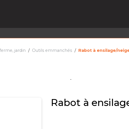
EL EN STOCK
ACTIVITÉS
SERVICES
PRISE
MARQUES
ACTUALITÉS
RECRUTEMENT
erme, jardin
Outils emmanchés
Rabot à ensilage/neig
Rabot à ensilag