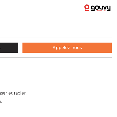
s
Appelez-nous
ser et racler.
.