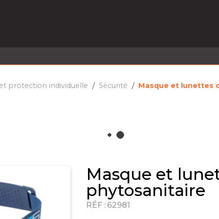
EL EN STOCK
ACTIVITÉS
SERVICES
PRISE
MARQUES
ACTUALITÉS
RECRUTEMENT
 protection individuelle
Sécurité
Masque et lunettes d
Masque et lunet
phytosanitaire
RÉF :
62981