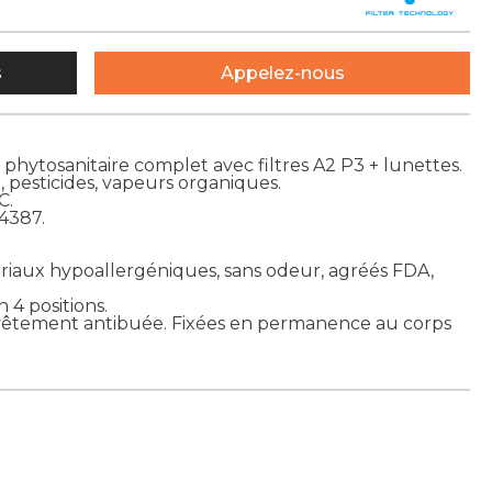
s
Appelez-nous
phytosanitaire complet avec filtres A2 P3 + lunettes.
pesticides, vapeurs organiques.
C.
4387.
ériaux hypoallergéniques, sans odeur, agréés FDA,
 4 positions.
evêtement antibuée. Fixées en permanence au corps