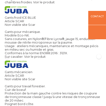
chambres froides.
Voir le produit
CONTACT
Gants froid ICE BLUE
Article SCAR
Non visible site Scar
Gants pour mécanique.
Modèle Eco-Nit.
Sans coutures, en Nylon®/Fibre Lycra®, jauge 15, enduction
mousse de nitrile microporeux sur la paume.
Usage : ateliers mécaniques, maintenance et montage pécis
en milieu sec ou humide et gras.
Conformes à la norme EN388:2016 : 3121X.
Sur cavalier.
Voir le produit
Gants mécanicien
Article SCAR
Non visible site Scar
Gants pour travail forestier.
Cuir de boeuf.
Protection de la main gauche contre les risques de coupure
de tronçonneuse classe 1 jusqu'à une vitesse de tronçonneuse
de 20 m/sec.
Poignet bord côte.