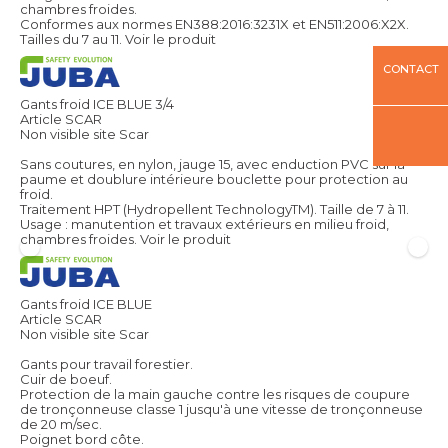
chambres froides.
Conformes aux normes EN388:2016:3231X et EN511:2006:X2X.
Tailles du 7 au 11.
Voir le produit
CONTACT
Gants froid ICE BLUE 3/4
Article SCAR
Non visible site Scar
Sans coutures, en nylon, jauge 15, avec enduction PVC sur la
paume et doublure intérieure bouclette pour protection au
froid.
Traitement HPT (Hydropellent TechnologyTM). Taille de 7 à 11.
Usage : manutention et travaux extérieurs en milieu froid,
chambres froides.
Voir le produit
Gants froid ICE BLUE
Article SCAR
Non visible site Scar
Gants pour travail forestier.
Cuir de boeuf.
Protection de la main gauche contre les risques de coupure
de tronçonneuse classe 1 jusqu'à une vitesse de tronçonneuse
de 20 m/sec.
Poignet bord côte.