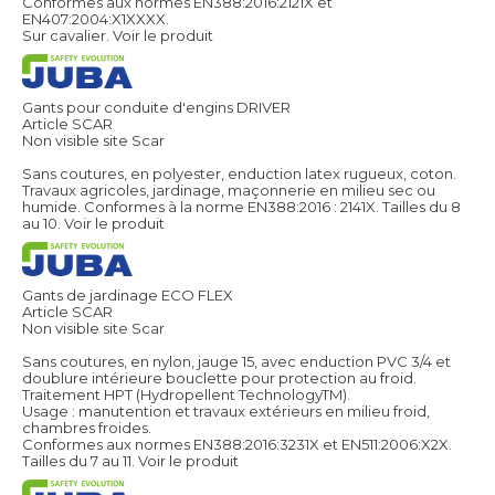
Conformes aux normes EN388:2016:2121X et
EN407:2004:X1XXXX.
Sur cavalier.
Voir le produit
Gants pour conduite d'engins DRIVER
Article SCAR
Non visible site Scar
Sans coutures, en polyester, enduction latex rugueux, coton.
Travaux agricoles, jardinage, maçonnerie en milieu sec ou
humide. Conformes à la norme EN388:2016 : 2141X. Tailles du 8
au 10.
Voir le produit
Gants de jardinage ECO FLEX
Article SCAR
Non visible site Scar
Sans coutures, en nylon, jauge 15, avec enduction PVC 3/4 et
doublure intérieure bouclette pour protection au froid.
Traitement HPT (Hydropellent TechnologyTM).
Usage : manutention et travaux extérieurs en milieu froid,
chambres froides.
Conformes aux normes EN388:2016:3231X et EN511:2006:X2X.
Tailles du 7 au 11.
Voir le produit