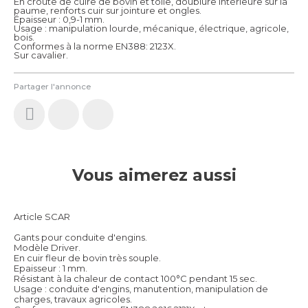
En croute de cuire de bovin et toile, doublure intérieure sur la
paume, renforts cuir sur jointure et ongles.
Épaisseur : 0,9-1 mm.
Usage : manipulation lourde, mécanique, électrique, agricole,
bois.
Conformes à la norme EN388: 2123X.
Sur cavalier.
Partager l'annonce
Vous aimerez aussi
Article SCAR
Gants pour conduite d'engins.
Modèle Driver.
En cuir fleur de bovin très souple.
Epaisseur : 1 mm.
Résistant à la chaleur de contact 100°C pendant 15 sec.
Usage : conduite d'engins, manutention, manipulation de
charges, travaux agricoles.