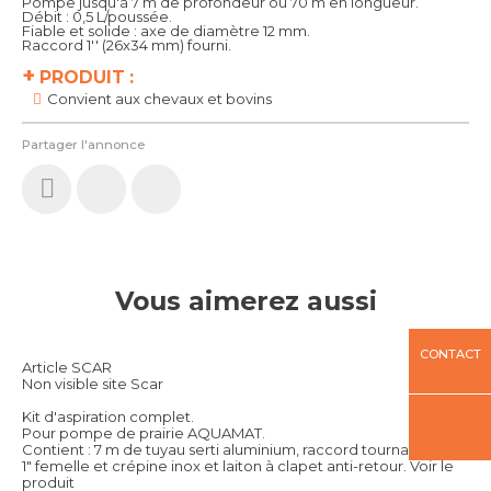
Pompe jusqu'à 7 m de profondeur ou 70 m en longueur.
Débit : 0,5 L/poussée.
Fiable et solide : axe de diamètre 12 mm.
Raccord 1'' (26x34 mm) fourni.
+
PRODUIT :
Convient aux chevaux et bovins
Partager l'annonce
Vous aimerez aussi
CONTACT
Article SCAR
Non visible site Scar
Kit d'aspiration complet.
Pour pompe de prairie AQUAMAT.
Contient : 7 m de tuyau serti aluminium, raccord tournant laiton
1" femelle et crépine inox et laiton à clapet anti-retour.
Voir le
produit