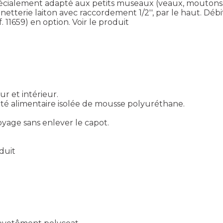
écialement adapté aux petits museaux (veaux, moutons, c
inetterie laiton avec raccordement 1/2'', par le haut. Dé
. 11659) en option.
Voir le produit
ur et intérieur.
té alimentaire isolée de mousse polyuréthane.
age sans enlever le capot.
oduit