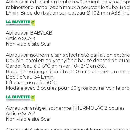
Abreuvoir éducatif en fonte revêtement polycoat, sp
robinetterie incite les animaux à pousser le tube. Rob
L/min. Bride de fixation sur poteau Ø 102 mm A331 (réf
Abreuvoir BABYLAB
Article SCAR
Non visible site Scar
Abreuvoir isotherme sans électricité parfait en extérie
Double-paroi en polyéthylène haute densité de quali
Garde l'eau à 3-5°C en hiver, 10-12°C en été.
Bouchon vidange diamètre 100 mm, permet un nettoy
Débit d'eau 34 L/min.
Efficace jusqu'à -30°C.
Modèle avec 2 boules pour 30 gros bovins.
Voir le pr
Abreuvoir antigel isotherme THERMOLAC 2 boules
Article SCAR
Non visible site Scar