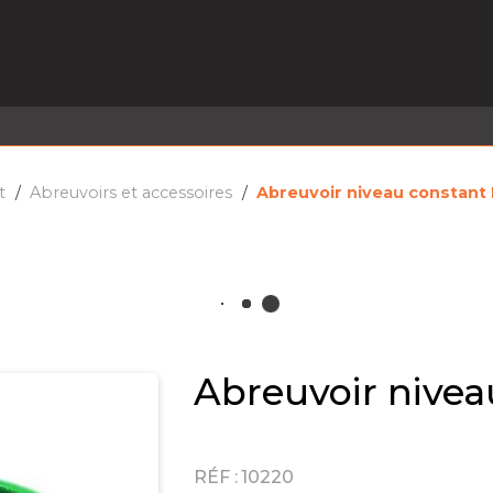
EL EN STOCK
ACTIVITÉS
SERVICES
PRISE
MARQUES
ACTUALITÉS
RECRUTEMENT
t
Abreuvoirs et accessoires
Abreuvoir niveau constant
Abreuvoir nivea
RÉF :
10220