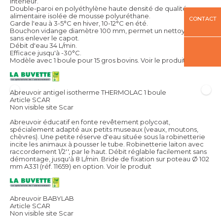
intérieur.
Double-paroi en polyéthylène haute densité de qualité
alimentaire isolée de mousse polyuréthane.
CONTACT
Garde l'eau à 3-5°C en hiver, 10-12°C en été.
Bouchon vidange diamètre 100 mm, permet un nettoyage
sans enlever le capot.
Débit d'eau 34 L/min.
Efficace jusqu'à -30°C.
Modèle avec 1 boule pour 15 gros bovins.
Voir le produit
Abreuvoir antigel isotherme THERMOLAC 1 boule
Article SCAR
Non visible site Scar
Abreuvoir éducatif en fonte revêtement polycoat,
spécialement adapté aux petits museaux (veaux, moutons,
chèvres). Une petite réserve d'eau située sous la robinetterie
incite les animaux à pousser le tube. Robinetterie laiton avec
raccordement 1/2'', par le haut. Débit réglable facilement sans
démontage, jusqu'à 8 L/min. Bride de fixation sur poteau Ø 102
mm A331 (réf. 11659) en option.
Voir le produit
Abreuvoir BABYLAB
Article SCAR
Non visible site Scar