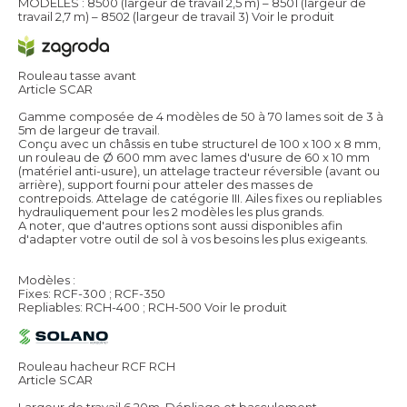
MODELES : 8500 (largeur de travail 2,5 m) – 8501 (largeur de
travail 2,7 m) – 8502 (largeur de travail 3)
Voir le produit
Rouleau tasse avant
Article SCAR
Gamme composée de 4 modèles de 50 à 70 lames soit de 3 à
5m de largeur de travail.
Conçu avec un châssis en tube structurel de 100 x 100 x 8 mm,
un rouleau de Ø 600 mm avec lames d'usure de 60 x 10 mm
(matériel anti-usure), un attelage tracteur réversible (avant ou
arrière), support fourni pour atteler des masses de
contrepoids. Attelage de catégorie III. Ailes fixes ou repliables
hydrauliquement pour les 2 modèles les plus grands.
A noter, que d'autres options sont aussi disponibles afin
d'adapter votre outil de sol à vos besoins les plus exigeants.
Modèles :
Fixes: RCF-300 ; RCF-350
Repliables: RCH-400 ; RCH-500
Voir le produit
Rouleau hacheur RCF RCH
Article SCAR
Largeur de travail 6,20m. Dépliage et basculement