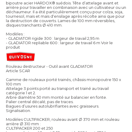
bipoutre acier HARDOX® suédois. Tête d’attelage avant et
arrière pour travailler en combinaison avec un cultivateur ou un
déchaumeur. Il a été particulièrement conçu pour colza, soja,
tournesol, maïs et maïs d‘ensilage après récolte ainsi que pour
la destruction de couverts. Lames de 100 mm réversibles,
disques tranchants Ø 410 mm.
Modèles :
- GLADIATOR rigide 300 : largeur de travail 2,95 m
- GLADIATOR repliable 600 : largeur de travail 6 m
Voir le
produit
Rouleau destructeur - Outil avant GLADIATOR
Article SCAR
Gamme de rouleaux porté trainés, châssis monopoutre 150 x
100 mm
Attelage 3 points porté au transport et trainé au travail
catégorie 1 et 2.
Arbre diamètre 50 mm monté sur balancier en fonte.
Palier central décalé, pas de traces.
Bagues d’usures autolubrifiantes avec graisseurs.
Signalisation.
Modèles CULTIPACKER, rouleau avant Ø 370 mm et rouleau
arrière Ø 310 mm :
CULTIPACKER 200 et 250