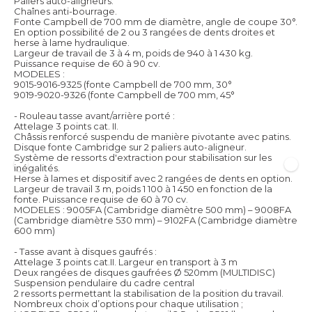
Paliers auto-aligneurs.
Chaînes anti-bourrage.
Fonte Campbell de 700 mm de diamètre, angle de coupe 30°.
En option possibilité de 2 ou 3 rangées de dents droites et
herse à lame hydraulique.
Largeur de travail de 3 à 4 m, poids de 940 à 1 430 kg.
Puissance requise de 60 à 90 cv.
MODELES :
9015-9016-9325 (fonte Campbell de 700 mm, 30°
9019-9020-9326 (fonte Campbell de 700 mm, 45°
- Rouleau tasse avant/arrière porté :
Attelage 3 points cat. II.
Châssis renforcé suspendu de manière pivotante avec patins.
Disque fonte Cambridge sur 2 paliers auto-aligneur.
Système de ressorts d'extraction pour stabilisation sur les
inégalités.
Herse à lames et dispositif avec 2 rangées de dents en option.
Largeur de travail 3 m, poids 1 100 à 1 450 en fonction de la
fonte. Puissance requise de 60 à 70 cv.
MODELES : 9005FA (Cambridge diamètre 500 mm) – 9008FA
(Cambridge diamètre 530 mm) – 9102FA (Cambridge diamètre
600 mm)
- Tasse avant à disques gaufrés :
Attelage 3 points cat.II. Largeur en transport à 3 m
Deux rangées de disques gaufrées Ø 520mm (MULTIDISC)
Suspension pendulaire du cadre central
2 ressorts permettant la stabilisation de la position du travail.
Nombreux choix d’options pour chaque utilisation ;