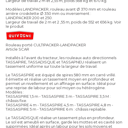
Largeur de travail 2 m et 2,55 m, poids 568 kg et 670 kg.
Modèles LANDPACKER, rouleau avant Ø 370 mm et rouleau
arrière croskilette Ø 350 mm ou inversement :
LANDPACKER 200 et 250.
Largeur de travail de 2 m et 2 ,55 m, poids de 552 et 656 kg.
Voir
le produit
Rouleau porté CULTIPACKER-LANDPACKER
Article SCAR
Installés à l'avant du tracteur, les rouleaux auto directionnels
TASSAPIRE, TASSADISQUE et TASSAPNEU réalisent un
tassement uniforme sur toute la largeur de travail.
Le TASSASPIRE est équipé de spires 580 mm en carré vrillé.
Il émiette et réalise un tassement moyen en profondeur et
permet un nivellement et un affinage en surface. Idéal pour
une reprise de labour pour sol moyen ou hétérogène.
Modèles :
TASSASPIRE 1,5 m - TASSASPIRE 3 m - TASSASPIRE 3,5 M :
châssis fixe.
TASSASPIRE 4 m - TASSASPIRE 4,5 m - TASSASPIRE 4,8 m -
TASSASPIRE 5 m - TASSASPRIRE 6 m : châssis repliable.
Le TASSADISQUE réalise un tassement plus en profondeur.
Le sol est ameubli en surface, garde les mottes et es cavité son
supprimées. Idéal après un labour pour les sols moyens et