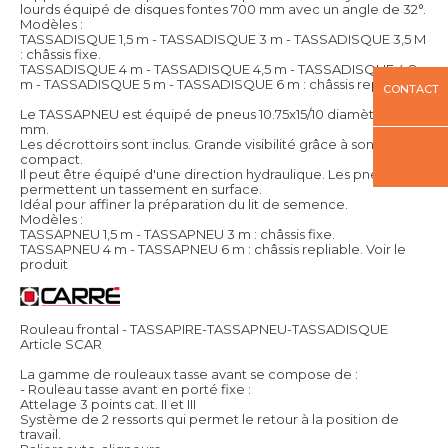
lourds équipé de disques fontes 700 mm avec un angle de 32°.
Modèles :
TASSADISQUE 1,5 m - TASSADISQUE 3 m - TASSADISQUE 3,5 M
: châssis fixe.
TASSADISQUE 4 m - TASSADISQUE 4,5 m - TASSADISQUE 4,8
m - TASSADISQUE 5 m - TASSADISQUE 6 m : châssis repliable.
CONTACT
Le TASSAPNEU est équipé de pneus 10.75x15/10 diamètre 760
mm.
Les décrottoirs sont inclus. Grande visibilité grâce à son châssis
compact.
Il peut être équipé d'une direction hydraulique. Les pneus
permettent un tassement en surface.
Idéal pour affiner la préparation du lit de semence.
Modèles :
TASSAPNEU 1,5 m - TASSAPNEU 3 m : châssis fixe.
TASSAPNEU 4 m - TASSAPNEU 6 m : châssis repliable.
Voir le
produit
Rouleau frontal - TASSAPIRE-TASSAPNEU-TASSADISQUE
Article SCAR
La gamme de rouleaux tasse avant se compose de :
- Rouleau tasse avant en porté fixe :
Attelage 3 points cat. II et III
Système de 2 ressorts qui permet le retour à la position de
travail.