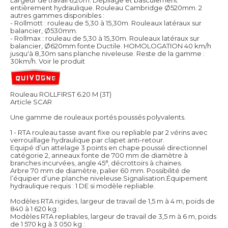
entièrement hydraulique. Rouleau Cambridge Ø520mm. 2
autres gammes disponibles :
- Rollmott : rouleau de 5,30 à 15,30m. Rouleaux latéraux sur
balancier, Ø530mm.
- Rollmax : rouleau de 5,30 à 15,30m. Rouleaux latéraux sur
balancier, Ø620mm fonte Ductile. HOMOLOGATION 40 km/h
jusqu'à 8,30m sans planche niveleuse. Reste de la gamme :
30km/h.
Voir le produit
Rouleau ROLLFIRST 6.20 M (3T)
Article SCAR
Une gamme de rouleaux portés poussés polyvalents.
1 - RTA rouleau tasse avant fixe ou repliable par 2 vérins avec
verrouillage hydraulique par clapet anti-retour.
Equipé d’un attelage 3 points en chape poussé directionnel
catégorie 2, anneaux fonte de 700 mm de diamètre à
branches incurvées, angle 45°, décrottoirs à chaines.
Arbre 70 mm de diamètre, palier 60 mm. Possibilité de
l’équiper d’une planche niveleuse.Signalisation.Équipement
hydraulique requis : 1 DE si modèle repliable.
Modèles RTA rigides, largeur de travail de 1,5 m à 4 m, poids de
840 à 1 620 kg :
Modèles RTA repliables, largeur de travail de 3,5 m à 6 m, poids
de 1 570 kg à 3 050 kg :