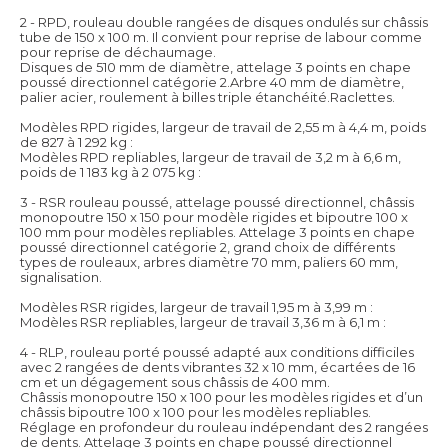
2 - RPD, rouleau double rangées de disques ondulés sur châssis
tube de 150 x 100 m. Il convient pour reprise de labour comme
pour reprise de déchaumage.
Disques de 510 mm de diamètre, attelage 3 points en chape
poussé directionnel catégorie 2.Arbre 40 mm de diamètre,
palier acier, roulement à billes triple étanchéité.Raclettes.
Modèles RPD rigides, largeur de travail de 2,55 m à 4,4 m, poids
de 827 à 1 292 kg :
Modèles RPD repliables, largeur de travail de 3,2 m à 6,6 m,
poids de 1 183 kg à 2 075 kg :
3 - RSR rouleau poussé, attelage poussé directionnel, châssis
monopoutre 150 x 150 pour modèle rigides et bipoutre 100 x
100 mm pour modèles repliables. Attelage 3 points en chape
poussé directionnel catégorie 2, grand choix de différents
types de rouleaux, arbres diamètre 70 mm, paliers 60 mm,
signalisation.
Modèles RSR rigides, largeur de travail 1,95 m à 3,99 m :
Modèles RSR repliables, largeur de travail 3,36 m à 6,1 m :
4 - RLP, rouleau porté poussé adapté aux conditions difficiles
avec 2 rangées de dents vibrantes 32 x 10 mm, écartées de 16
cm et un dégagement sous châssis de 400 mm.
Châssis monopoutre 150 x 100 pour les modèles rigides et d’un
châssis bipoutre 100 x 100 pour les modèles repliables.
Réglage en profondeur du rouleau indépendant des 2 rangées
de dents. Attelage 3 points en chape poussé directionnel