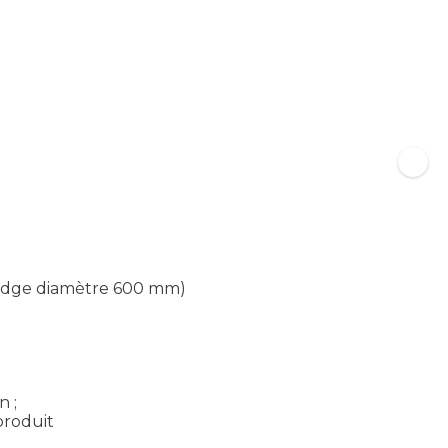
idge diamètre 600 mm)
n ;
 produit