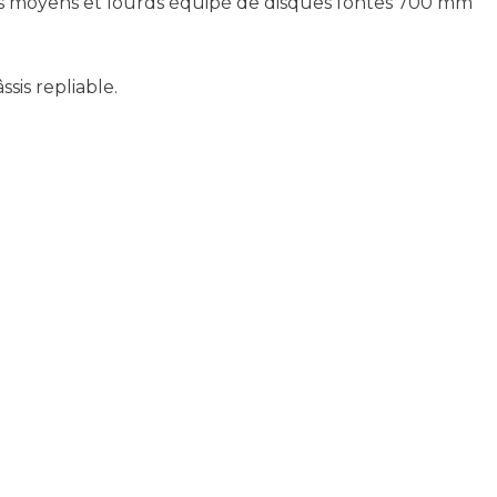
sols moyens et lourds équipé de disques fontes 700 mm
is repliable.