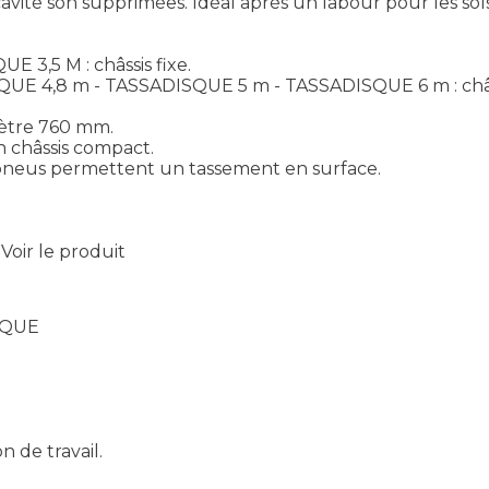
s cavité son supprimées. Idéal après un labour pour les 
3,5 M : châssis fixe.
E 4,8 m - TASSADISQUE 5 m - TASSADISQUE 6 m : châss
ètre 760 mm.
on châssis compact.
s pneus permettent un tassement en surface.
Voir le produit
SQUE
n de travail.