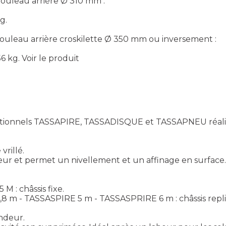
uleau arrière Ø 310 mm :
g.
leau arrière croskilette Ø 350 mm ou inversement :
56 kg.
Voir le produit
directionnels TASSAPIRE, TASSADISQUE et TASSAPNEU réal
rillé.
eur et permet un nivellement et un affinage en surface
 : châssis fixe.
 m - TASSASPIRE 5 m - TASSASPRIRE 6 m : châssis repli
ndeur.