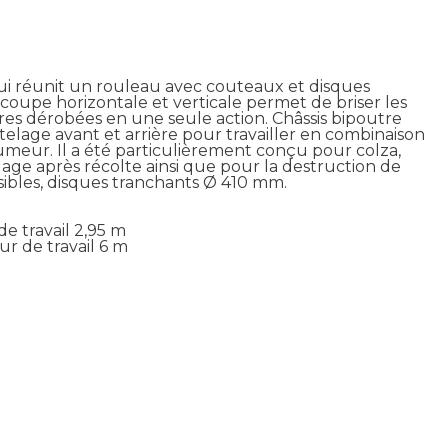
ui réunit un rouleau avec couteaux et disques
coupe horizontale et verticale permet de briser les
ures dérobées en une seule action. Châssis bipoutre
elage avant et arrière pour travailler en combinaison
meur. Il a été particulièrement conçu pour colza,
ilage après récolte ainsi que pour la destruction de
ibles, disques tranchants Ø 410 mm.
e travail 2,95 m
ur de travail 6 m