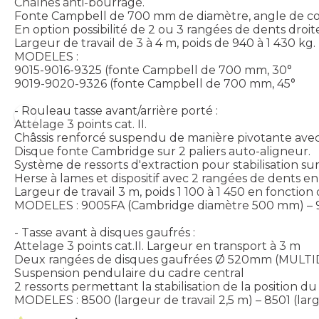
Chaînes anti-bourrage.
Fonte Campbell de 700 mm de diamètre, angle de co
En option possibilité de 2 ou 3 rangées de dents droit
Largeur de travail de 3 à 4 m, poids de 940 à 1 430 kg.
MODELES :
9015-9016-9325 (fonte Campbell de 700 mm, 30°
9019-9020-9326 (fonte Campbell de 700 mm, 45°
- Rouleau tasse avant/arrière porté :
Attelage 3 points cat. II.
Châssis renforcé suspendu de manière pivotante avec
Disque fonte Cambridge sur 2 paliers auto-aligneur.
Système de ressorts d'extraction pour stabilisation sur 
Herse à lames et dispositif avec 2 rangées de dents en
Largeur de travail 3 m, poids 1 100 à 1 450 en fonction
MODELES : 9005FA (Cambridge diamètre 500 mm) – 
- Tasse avant à disques gaufrés :
Attelage 3 points cat.II. Largeur en transport à 3 m
Deux rangées de disques gaufrées Ø 520mm (MULTI
Suspension pendulaire du cadre central
2 ressorts permettant la stabilisation de la position d
MODELES : 8500 (largeur de travail 2,5 m) – 8501 (large