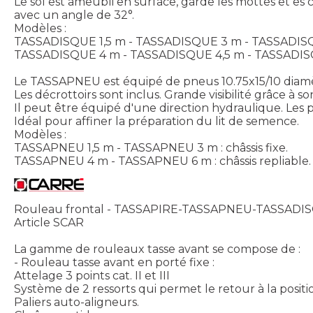
Le sol est ameubli en surface, garde les mottes et e
avec un angle de 32°.
Modèles :
TASSADISQUE 1,5 m - TASSADISQUE 3 m - TASSADISQUE 
TASSADISQUE 4 m - TASSADISQUE 4,5 m - TASSADISQU
Le TASSAPNEU est équipé de pneus 10.75x15/10 diam
Les décrottoirs sont inclus. Grande visibilité grâce à s
Il peut être équipé d'une direction hydraulique. Le
Idéal pour affiner la préparation du lit de semence.
Modèles :
TASSAPNEU 1,5 m - TASSAPNEU 3 m : châssis fixe.
TASSAPNEU 4 m - TASSAPNEU 6 m : châssis repliable.
Rouleau frontal - TASSAPIRE-TASSAPNEU-TASSADI
Article SCAR
La gamme de rouleaux tasse avant se compose de :
- Rouleau tasse avant en porté fixe :
Attelage 3 points cat. II et III
Système de 2 ressorts qui permet le retour à la positio
Paliers auto-aligneurs.