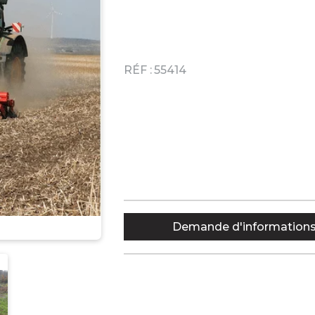
RÉF :
55414
Demande d'information