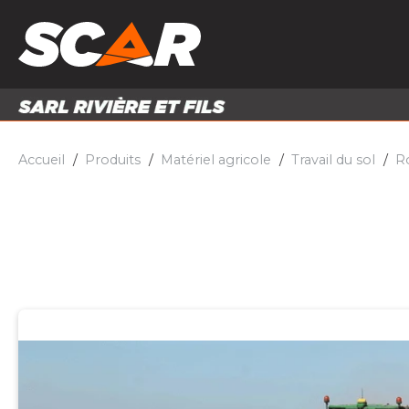
PRODUITS
MATÉRI
MATÉRIEL AGRICOLE
ENTRE
PIÈCES ET ACCESSOIRES
Accueil
Produits
Matériel agricole
Travail du sol
R