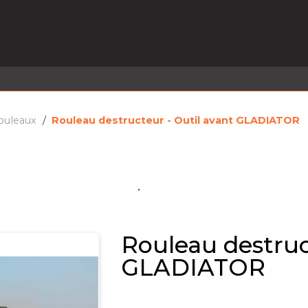
EL EN STOCK
ACTIVITÉS
SERVICES
PRISE
MARQUES
ACTUALITÉS
RECRUTEMENT
ouleaux
Rouleau destructeur - Outil avant GLADIATOR
Rouleau destruc
GLADIATOR