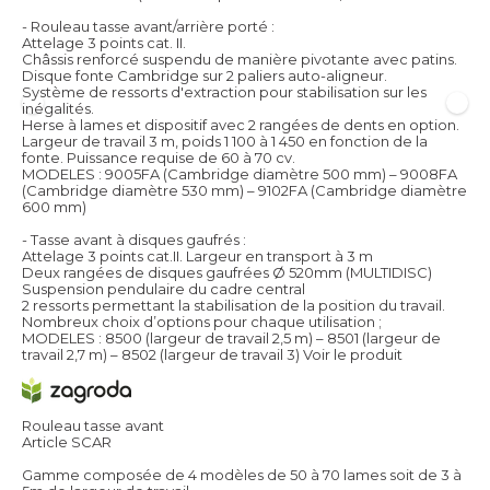
- Rouleau tasse avant/arrière porté :
Attelage 3 points cat. II.
Châssis renforcé suspendu de manière pivotante avec patins.
Disque fonte Cambridge sur 2 paliers auto-aligneur.
Système de ressorts d'extraction pour stabilisation sur les
inégalités.
Herse à lames et dispositif avec 2 rangées de dents en option.
Largeur de travail 3 m, poids 1 100 à 1 450 en fonction de la
fonte. Puissance requise de 60 à 70 cv.
MODELES : 9005FA (Cambridge diamètre 500 mm) – 9008FA
(Cambridge diamètre 530 mm) – 9102FA (Cambridge diamètre
600 mm)
- Tasse avant à disques gaufrés :
Attelage 3 points cat.II. Largeur en transport à 3 m
Deux rangées de disques gaufrées Ø 520mm (MULTIDISC)
Suspension pendulaire du cadre central
2 ressorts permettant la stabilisation de la position du travail.
Nombreux choix d’options pour chaque utilisation ;
MODELES : 8500 (largeur de travail 2,5 m) – 8501 (largeur de
travail 2,7 m) – 8502 (largeur de travail 3)
Voir le produit
Rouleau tasse avant
Article SCAR
Gamme composée de 4 modèles de 50 à 70 lames soit de 3 à