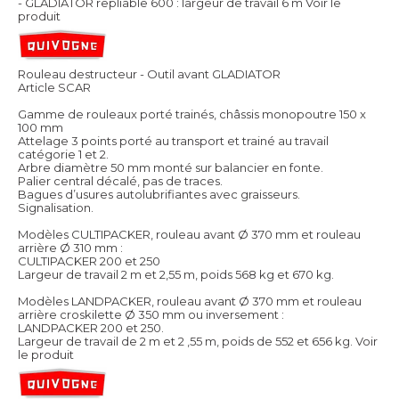
- GLADIATOR repliable 600 : largeur de travail 6 m
Voir le
produit
Rouleau destructeur - Outil avant GLADIATOR
Article SCAR
Gamme de rouleaux porté trainés, châssis monopoutre 150 x
100 mm
Attelage 3 points porté au transport et trainé au travail
catégorie 1 et 2.
Arbre diamètre 50 mm monté sur balancier en fonte.
Palier central décalé, pas de traces.
Bagues d’usures autolubrifiantes avec graisseurs.
Signalisation.
Modèles CULTIPACKER, rouleau avant Ø 370 mm et rouleau
arrière Ø 310 mm :
CULTIPACKER 200 et 250
Largeur de travail 2 m et 2,55 m, poids 568 kg et 670 kg.
Modèles LANDPACKER, rouleau avant Ø 370 mm et rouleau
arrière croskilette Ø 350 mm ou inversement :
LANDPACKER 200 et 250.
Largeur de travail de 2 m et 2 ,55 m, poids de 552 et 656 kg.
Voir
le produit