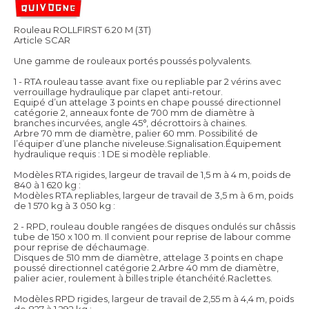
Rouleau ROLLFIRST 6.20 M (3T)
Article SCAR
Une gamme de rouleaux portés poussés polyvalents.
1 - RTA rouleau tasse avant fixe ou repliable par 2 vérins avec
verrouillage hydraulique par clapet anti-retour.
Equipé d’un attelage 3 points en chape poussé directionnel
catégorie 2, anneaux fonte de 700 mm de diamètre à
branches incurvées, angle 45°, décrottoirs à chaines.
Arbre 70 mm de diamètre, palier 60 mm. Possibilité de
l’équiper d’une planche niveleuse.Signalisation.Équipement
hydraulique requis : 1 DE si modèle repliable.
Modèles RTA rigides, largeur de travail de 1,5 m à 4 m, poids de
840 à 1 620 kg :
Modèles RTA repliables, largeur de travail de 3,5 m à 6 m, poids
de 1 570 kg à 3 050 kg :
2 - RPD, rouleau double rangées de disques ondulés sur châssis
tube de 150 x 100 m. Il convient pour reprise de labour comme
pour reprise de déchaumage.
Disques de 510 mm de diamètre, attelage 3 points en chape
poussé directionnel catégorie 2.Arbre 40 mm de diamètre,
palier acier, roulement à billes triple étanchéité.Raclettes.
Modèles RPD rigides, largeur de travail de 2,55 m à 4,4 m, poids
de 827 à 1 292 kg :