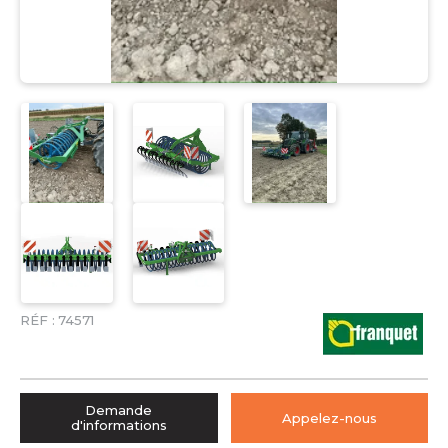
RÉF :
74571
Demande
Appelez-nous
d'informations