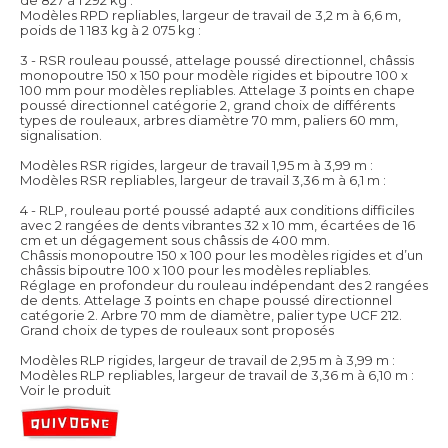
Modèles RPD repliables, largeur de travail de 3,2 m à 6,6 m,
poids de 1 183 kg à 2 075 kg :
3 - RSR rouleau poussé, attelage poussé directionnel, châssis
monopoutre 150 x 150 pour modèle rigides et bipoutre 100 x
100 mm pour modèles repliables. Attelage 3 points en chape
poussé directionnel catégorie 2, grand choix de différents
types de rouleaux, arbres diamètre 70 mm, paliers 60 mm,
signalisation.
Modèles RSR rigides, largeur de travail 1,95 m à 3,99 m :
Modèles RSR repliables, largeur de travail 3,36 m à 6,1 m :
4 - RLP, rouleau porté poussé adapté aux conditions difficiles
avec 2 rangées de dents vibrantes 32 x 10 mm, écartées de 16
cm et un dégagement sous châssis de 400 mm.
Châssis monopoutre 150 x 100 pour les modèles rigides et d’un
châssis bipoutre 100 x 100 pour les modèles repliables.
Réglage en profondeur du rouleau indépendant des 2 rangées
de dents. Attelage 3 points en chape poussé directionnel
catégorie 2. Arbre 70 mm de diamètre, palier type UCF 212.
Grand choix de types de rouleaux sont proposés
Modèles RLP rigides, largeur de travail de 2,95 m à 3,99 m :
Modèles RLP repliables, largeur de travail de 3,36 m à 6,10 m :
Voir le produit