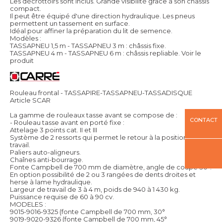
Les décrottoirs sont inclus. Grande visibilité grâce à son châssis
compact.
Il peut être équipé d'une direction hydraulique. Les pneus
permettent un tassement en surface.
Idéal pour affiner la préparation du lit de semence.
Modèles :
TASSAPNEU 1,5 m - TASSAPNEU 3 m : châssis fixe.
TASSAPNEU 4 m - TASSAPNEU 6 m : châssis repliable.
Voir le
produit
Rouleau frontal - TASSAPIRE-TASSAPNEU-TASSADISQUE
Article SCAR
La gamme de rouleaux tasse avant se compose de :
CONTACT
- Rouleau tasse avant en porté fixe :
Attelage 3 points cat. II et III
Système de 2 ressorts qui permet le retour à la position de
travail.
Paliers auto-aligneurs.
Chaînes anti-bourrage.
Fonte Campbell de 700 mm de diamètre, angle de coupe 30°.
En option possibilité de 2 ou 3 rangées de dents droites et
herse à lame hydraulique.
Largeur de travail de 3 à 4 m, poids de 940 à 1 430 kg.
Puissance requise de 60 à 90 cv.
MODELES :
9015-9016-9325 (fonte Campbell de 700 mm, 30°
9019-9020-9326 (fonte Campbell de 700 mm, 45°