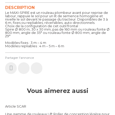
DESCRIPTION
Le MAXI-SPIRE est un rouleau plombeur avant pour reprise de
labour, rappuie le sol pour un lit de semence homogène et
nivelle le sol devant le passage du tracteur. Disponibles de 3 à
6 m, fixes ou repliables, réversibles, auto directionnels.
Choix de la configuration de cet outil frontal :
Spire Ø 800 m, 30 x 30 mm, pas de 160 mm ou rouleau fonte Ø
800 mm, angle de 35° ou rouleau fonte Ø 800 mm, angle de
29°
Modèles fixes : 3 m – 4 m
Modèles repliables : 4 m – 5 m – 6 m
Partager l'annonce
Vous aimerez aussi
Article SCAR
Une gamme de rouleaux Lift Roller de conception légère pour