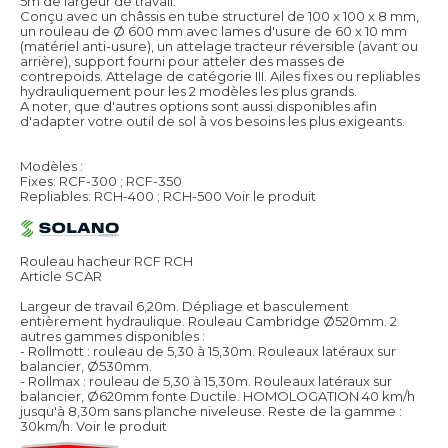
5m de largeur de travail.
Conçu avec un châssis en tube structurel de 100 x 100 x 8 mm,
un rouleau de Ø 600 mm avec lames d'usure de 60 x 10 mm
(matériel anti-usure), un attelage tracteur réversible (avant ou
arrière), support fourni pour atteler des masses de
contrepoids. Attelage de catégorie III. Ailes fixes ou repliables
hydrauliquement pour les 2 modèles les plus grands.
A noter, que d'autres options sont aussi disponibles afin
d'adapter votre outil de sol à vos besoins les plus exigeants.
Modèles :
Fixes: RCF-300 ; RCF-350
Repliables: RCH-400 ; RCH-500
Voir le produit
Rouleau hacheur RCF RCH
Article SCAR
Largeur de travail 6,20m. Dépliage et basculement
entièrement hydraulique. Rouleau Cambridge Ø520mm. 2
autres gammes disponibles :
- Rollmott : rouleau de 5,30 à 15,30m. Rouleaux latéraux sur
balancier, Ø530mm.
- Rollmax : rouleau de 5,30 à 15,30m. Rouleaux latéraux sur
balancier, Ø620mm fonte Ductile. HOMOLOGATION 40 km/h
jusqu'à 8,30m sans planche niveleuse. Reste de la gamme :
30km/h.
Voir le produit