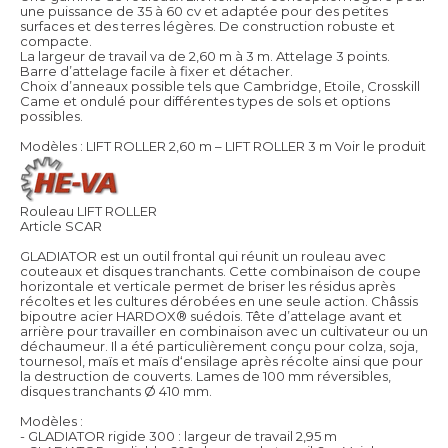
une puissance de 35 à 60 cv et adaptée pour des petites
surfaces et des terres légères. De construction robuste et
compacte.
La largeur de travail va de 2,60 m à 3 m. Attelage 3 points.
Barre d’attelage facile à fixer et détacher.
Choix d’anneaux possible tels que Cambridge, Etoile, Crosskill
Came et ondulé pour différentes types de sols et options
possibles.
Modèles : LIFT ROLLER 2,60 m – LIFT ROLLER 3 m
Voir le produit
Rouleau LIFT ROLLER
Article SCAR
GLADIATOR est un outil frontal qui réunit un rouleau avec
couteaux et disques tranchants. Cette combinaison de coupe
horizontale et verticale permet de briser les résidus après
récoltes et les cultures dérobées en une seule action. Châssis
bipoutre acier HARDOX® suédois. Tête d’attelage avant et
arrière pour travailler en combinaison avec un cultivateur ou un
déchaumeur. Il a été particulièrement conçu pour colza, soja,
tournesol, maïs et maïs d‘ensilage après récolte ainsi que pour
la destruction de couverts. Lames de 100 mm réversibles,
disques tranchants Ø 410 mm.
Modèles :
- GLADIATOR rigide 300 : largeur de travail 2,95 m