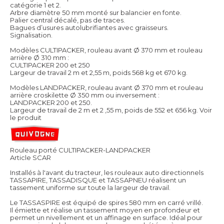
catégorie 1 et 2.
Arbre diamètre 50 mm monté sur balancier en fonte.
Palier central décalé, pas de traces.
Bagues d’usures autolubrifiantes avec graisseurs.
Signalisation.
Modèles CULTIPACKER, rouleau avant Ø 370 mm et rouleau
arrière Ø 310 mm :
CULTIPACKER 200 et 250
Largeur de travail 2 m et 2,55 m, poids 568 kg et 670 kg.
Modèles LANDPACKER, rouleau avant Ø 370 mm et rouleau
arrière croskilette Ø 350 mm ou inversement :
LANDPACKER 200 et 250.
Largeur de travail de 2 m et 2 ,55 m, poids de 552 et 656 kg.
Voir
le produit
Rouleau porté CULTIPACKER-LANDPACKER
Article SCAR
Installés à l'avant du tracteur, les rouleaux auto directionnels
TASSAPIRE, TASSADISQUE et TASSAPNEU réalisent un
tassement uniforme sur toute la largeur de travail.
Le TASSASPIRE est équipé de spires 580 mm en carré vrillé.
Il émiette et réalise un tassement moyen en profondeur et
permet un nivellement et un affinage en surface. Idéal pour