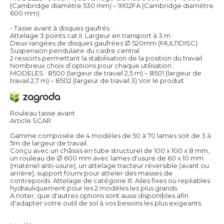
(Cambridge diamètre 530 mm) – 9102FA (Cambridge diamètre
600 mm)
- Tasse avant à disques gaufrés :
Attelage 3 points cat.II. Largeur en transport à 3 m
Deux rangées de disques gaufrées Ø 520mm (MULTIDISC)
Suspension pendulaire du cadre central
2 ressorts permettant la stabilisation de la position du travail.
Nombreux choix d’options pour chaque utilisation ;
MODELES : 8500 (largeur de travail 2,5 m) – 8501 (largeur de
travail 2,7 m) – 8502 (largeur de travail 3)
Voir le produit
Rouleau tasse avant
Article SCAR
Gamme composée de 4 modèles de 50 à 70 lames soit de 3 à
5m de largeur de travail.
Conçu avec un châssis en tube structurel de 100 x 100 x 8 mm,
un rouleau de Ø 600 mm avec lames d'usure de 60 x 10 mm
(matériel anti-usure), un attelage tracteur réversible (avant ou
arrière), support fourni pour atteler des masses de
contrepoids. Attelage de catégorie III. Ailes fixes ou repliables
hydrauliquement pour les 2 modèles les plus grands.
A noter, que d'autres options sont aussi disponibles afin
d'adapter votre outil de sol à vos besoins les plus exigeants.