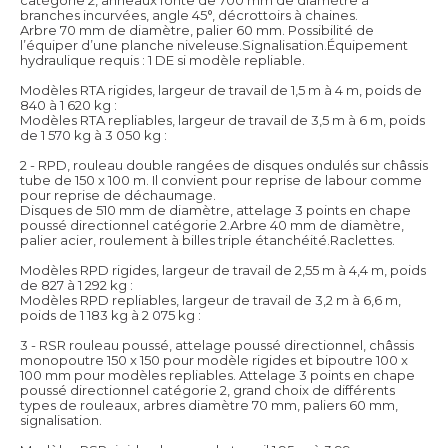
branches incurvées, angle 45°, décrottoirs à chaines.
Arbre 70 mm de diamètre, palier 60 mm. Possibilité de
l’équiper d’une planche niveleuse.Signalisation.Équipement
hydraulique requis : 1 DE si modèle repliable.
Modèles RTA rigides, largeur de travail de 1,5 m à 4 m, poids de
840 à 1 620 kg :
Modèles RTA repliables, largeur de travail de 3,5 m à 6 m, poids
de 1 570 kg à 3 050 kg :
2 - RPD, rouleau double rangées de disques ondulés sur châssis
tube de 150 x 100 m. Il convient pour reprise de labour comme
pour reprise de déchaumage.
Disques de 510 mm de diamètre, attelage 3 points en chape
poussé directionnel catégorie 2.Arbre 40 mm de diamètre,
palier acier, roulement à billes triple étanchéité.Raclettes.
Modèles RPD rigides, largeur de travail de 2,55 m à 4,4 m, poids
de 827 à 1 292 kg :
Modèles RPD repliables, largeur de travail de 3,2 m à 6,6 m,
poids de 1 183 kg à 2 075 kg :
3 - RSR rouleau poussé, attelage poussé directionnel, châssis
monopoutre 150 x 150 pour modèle rigides et bipoutre 100 x
100 mm pour modèles repliables. Attelage 3 points en chape
poussé directionnel catégorie 2, grand choix de différents
types de rouleaux, arbres diamètre 70 mm, paliers 60 mm,
signalisation.