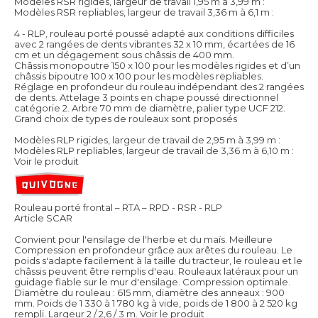
Modèles RSR rigides, largeur de travail 1,95 m à 3,99 m :
Modèles RSR repliables, largeur de travail 3,36 m à 6,1 m :
4 - RLP, rouleau porté poussé adapté aux conditions difficiles
avec 2 rangées de dents vibrantes 32 x 10 mm, écartées de 16
cm et un dégagement sous châssis de 400 mm.
Châssis monopoutre 150 x 100 pour les modèles rigides et d’un
châssis bipoutre 100 x 100 pour les modèles repliables.
Réglage en profondeur du rouleau indépendant des 2 rangées
de dents. Attelage 3 points en chape poussé directionnel
catégorie 2. Arbre 70 mm de diamètre, palier type UCF 212.
Grand choix de types de rouleaux sont proposés
Modèles RLP rigides, largeur de travail de 2,95 m à 3,99 m :
Modèles RLP repliables, largeur de travail de 3,36 m à 6,10 m :
Voir le produit
Rouleau porté frontal – RTA – RPD - RSR - RLP
Article SCAR
Convient pour l'ensilage de l'herbe et du maïs. Meilleure
Compression en profondeur grâce aux arêtes du rouleau. Le
poids s'adapte facilement à la taille du tracteur, le rouleau et le
châssis peuvent être remplis d'eau. Rouleaux latéraux pour un
guidage fiable sur le mur d'ensilage. Compression optimale.
Diamètre du rouleau : 615 mm, diamètre des anneaux : 900
mm. Poids de 1 330 à 1 780 kg à vide, poids de 1 800 à 2 520 kg
rempli. Largeur 2 / 2,6 / 3 m.
Voir le produit