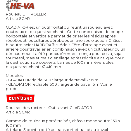
Rouleau LIFT ROLLER
Article SCAR
GLADIATOR est un outil frontal qui réunit un rouleau avec
couteaux et disques tranchants. Cette combinaison de coupe
horizontale et verticale permet de briser les résidus après
récoltes et les cultures dérobées en une seule action. Châssis
bipoutre acier HARDOX® suédois. Tête d’attelage avant et
arrière pour travailler en combinaison avec un cultivateur ou un
déchaumeur. Il a été particulièrement conçu pour colza, soja,
tournesol, maïs et maïs d‘ensilage après récolte ainsi que pour
la destruction de couverts. Lames de 100 mm réversibles,
disques tranchants Ø 410 mm.
Modèles :
- GLADIATOR rigide 300 : largeur de travail 2,95 m
- GLADIATOR repliable 600 : largeur de travail 6 m
Voir le
produit
Rouleau destructeur - Outil avant GLADIATOR
Article SCAR
Gamme de rouleaux porté trainés, châssis monopoutre 150 x
100 mm
Attelage 3 points porté au transport et trainé au travail