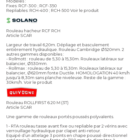
Modèles :
Fixes: RCF-300 ; RCF-350
Repliables: RCH-400 ; RCH-500
Voir le produit
Rouleau hacheur RCF RCH
Article SCAR
Largeur de travail 6,20m. Dépliage et basculement
entièrement hydraulique. Rouleau Cambridge Ø520mm. 2
autres gammes disponibles :
- Rollmott : rouleau de 5,30 à 15,30m. Rouleaux latéraux sur
balancier, Ø530mm.
- Rollmax : rouleau de 5,30 à 15,30m. Rouleaux latéraux sur
balancier, Ø620mm fonte Ductile. HOMOLOGATION 40 km/h
jusqu'à 8,30m sans planche niveleuse. Reste de la gamme :
30km/h.
Voir le produit
Rouleau ROLLFIRST 6.20 M (3T)
Article SCAR
Une gamme de rouleaux portés poussés polyvalents.
1 - RTA rouleau tasse avant fixe ou repliable par 2 vérins avec
verrouillage hydraulique par clapet anti-retour.
Equipé d’un attelage 3 points en chape poussé directionnel
catégorie 2, anneaux fonte de 700 mm de diamètre à