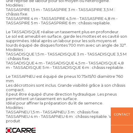
une reprise de labour pour sol moyen ou hétérogène.
Modèles :
TASSASPIRE 1,5 m - TASSASPIRE 3 m - TASSASPIRE 3,5 M :
châssis fixe.
TASSASPIRE 4 m - TASSASPIRE 4,5 m - TASSASPIRE 4,8 m -
TASSASPIRE 5 m - TASSASPRIRE 6 m : châssis repliable.
Le TASSADISQUE réalise un tassement plus en profondeur.
Le sol est ameubli en surface, garde les mottes et es cavité son
supprimées. Idéal après un labour pour les sols moyens et
lourds équipé de disques fontes 700 mm avec un angle de 32°.
Modèles :
TASSADISQUE 1,5 m - TASSADISQUE 3 m - TASSADISQUE 3,5 M
: châssis fixe.
TASSADISQUE 4 m - TASSADISQUE 4,5 m - TASSADISQUE 4,8
m - TASSADISQUE 5 m - TASSADISQUE 6 m : châssis repliable.
Le TASSAPNEU est équipé de pneus 10.75x15/10 diamètre 760
mm.
Les décrottoirs sont inclus. Grande visibilité grâce à son châssis
compact.
Il peut être équipé d'une direction hydraulique. Les pneus
permettent un tassement en surface.
Idéal pour affiner la préparation du lit de semence.
Modèles :
TASSAPNEU 1,5 m - TASSAPNEU 3 m : châssis fixe.
CONTACT
TASSAPNEU 4 m - TASSAPNEU 6 m : châssis repliable.
Voir le
produit