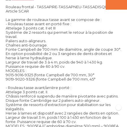
Rouleau frontal - TASSAPIRE-TASSAPNEU-TASSADISQUE
Article SCAR
La gamme de rouleaux tasse avant se compose de :
- Rouleau tasse avant en porté fixe :
Attelage 3 points cat. II et III
Système de 2 ressorts qui permet le retour à la position de
travail.
Paliers auto-aligneurs.
Chaînes anti-bourrage.
Fonte Campbell de 700 mm de diamètre, angle de coupe 30°.
En option possibilité de 2 ou 3 rangées de dents droites et
herse à lame hydraulique.
Largeur de travail de 3 à 4 m, poids de 940 à 1 430 kg.
Puissance requise de 60 à 90 cv.
MODELES :
9015-9016-9325 (fonte Campbell de 700 mm, 30°
9019-9020-9326 (fonte Campbell de 700 mm, 45°
- Rouleau tasse avant/arrière porté :
Attelage 3 points cat. II.
Châssis renforcé suspendu de manière pivotante avec patins.
Disque fonte Cambridge sur 2 paliers auto-aligneur.
Système de ressorts d'extraction pour stabilisation sur les
inégalités.
Herse à lames et dispositif avec 2 rangées de dents en option.
Largeur de travail 3 m, poids 1 100 à 1 450 en fonction de la
fonte. Puissance requise de 60 à 70 cv.
MODELES : 9005FA (Cambridge diamètre 500 mm) – 9008FA