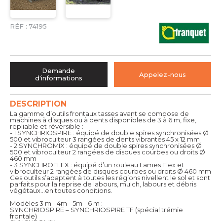
RÉF :
74195
Demande
Appelez-nous
d'informations
DESCRIPTION
La gamme d’outils frontaux tasses avant se compose de
machines à disques ou à dents disponibles de 3 à 6 m, fixe,
repliable et réversible :
- 1 SYNCHRIOSPIRE : équipé de double spires synchronisées Ø
500 et vibroculteur 3 rangées de dents vibrantes 45 x 12 mm
- 2 SYNCHROMIX : équipé de double spires synchronisées Ø
500 et vibroculteur 2 rangées de disques courbes ou droits Ø
460 mm
- 3 SYNCHROFLEX : équipé d’un rouleau Lames Flex et
vibroculteur 2 rangées de disques courbes ou droits Ø 460 mm
Ces outils s’adaptent à toutes les régions nivellent le sol et sont
parfaits pour la reprise de labours, mulch, labours et débris
végétaux…en toutes conditions.
Modèles 3 m - 4m - 5m - 6 m :
SYNCHRIOSPIRE – SYNCHRIOSPIRE TF (spécial trémie
frontale)