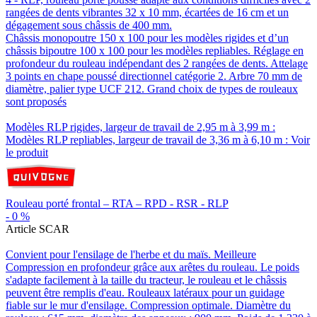
rangées de dents vibrantes 32 x 10 mm, écartées de 16 cm et un
dégagement sous châssis de 400 mm.
Châssis monopoutre 150 x 100 pour les modèles rigides et d’un
châssis bipoutre 100 x 100 pour les modèles repliables. Réglage en
profondeur du rouleau indépendant des 2 rangées de dents. Attelage
3 points en chape poussé directionnel catégorie 2. Arbre 70 mm de
diamètre, palier type UCF 212. Grand choix de types de rouleaux
sont proposés
Modèles RLP rigides, largeur de travail de 2,95 m à 3,99 m :
Modèles RLP repliables, largeur de travail de 3,36 m à 6,10 m :
Voir
le produit
Rouleau porté frontal – RTA – RPD - RSR - RLP
-
0
%
Article SCAR
Convient pour l'ensilage de l'herbe et du maïs. Meilleure
Compression en profondeur grâce aux arêtes du rouleau. Le poids
s'adapte facilement à la taille du tracteur, le rouleau et le châssis
peuvent être remplis d'eau. Rouleaux latéraux pour un guidage
fiable sur le mur d'ensilage. Compression optimale. Diamètre du