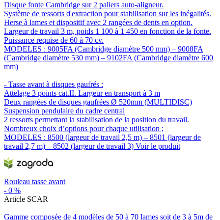
Disque fonte Cambridge sur 2 paliers auto-aligneur.
Système de ressorts d'extraction pour stabilisation sur les inégalités.
Herse à lames et dispositif avec 2 rangées de dents en option.
Largeur de travail 3 m, poids 1 100 à 1 450 en fonction de la fonte.
Puissance requise de 60 à 70 cv.
MODELES : 9005FA (Cambridge diamètre 500 mm) – 9008FA
(Cambridge diamètre 530 mm) – 9102FA (Cambridge diamètre 600
mm)
- Tasse avant à disques gaufrés :
Attelage 3 points cat.II. Largeur en transport à 3 m
Deux rangées de disques gaufrées Ø 520mm (MULTIDISC)
Suspension pendulaire du cadre central
2 ressorts permettant la stabilisation de la position du travail.
Nombreux choix d’options pour chaque utilisation ;
MODELES : 8500 (largeur de travail 2,5 m) – 8501 (largeur de
travail 2,7 m) – 8502 (largeur de travail 3)
Voir le produit
Rouleau tasse avant
-
0
%
Article SCAR
Gamme composée de 4 modèles de 50 à 70 lames soit de 3 à 5m de