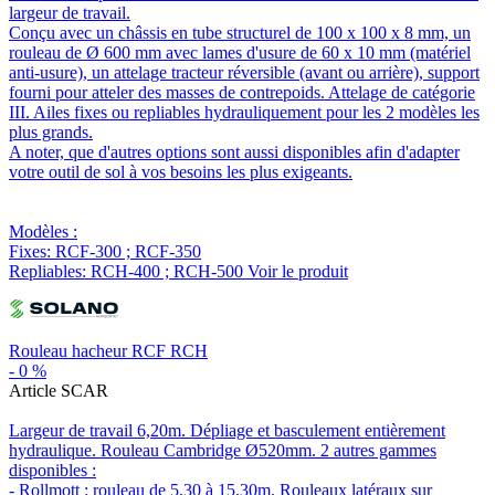
largeur de travail.
Conçu avec un châssis en tube structurel de 100 x 100 x 8 mm, un
rouleau de Ø 600 mm avec lames d'usure de 60 x 10 mm (matériel
anti-usure), un attelage tracteur réversible (avant ou arrière), support
fourni pour atteler des masses de contrepoids. Attelage de catégorie
III. Ailes fixes ou repliables hydrauliquement pour les 2 modèles les
plus grands.
A noter, que d'autres options sont aussi disponibles afin d'adapter
votre outil de sol à vos besoins les plus exigeants.
Modèles :
Fixes: RCF-300 ; RCF-350
Repliables: RCH-400 ; RCH-500
Voir le produit
Rouleau hacheur RCF RCH
-
0
%
Article SCAR
Largeur de travail 6,20m. Dépliage et basculement entièrement
hydraulique. Rouleau Cambridge Ø520mm. 2 autres gammes
disponibles :
- Rollmott : rouleau de 5,30 à 15,30m. Rouleaux latéraux sur