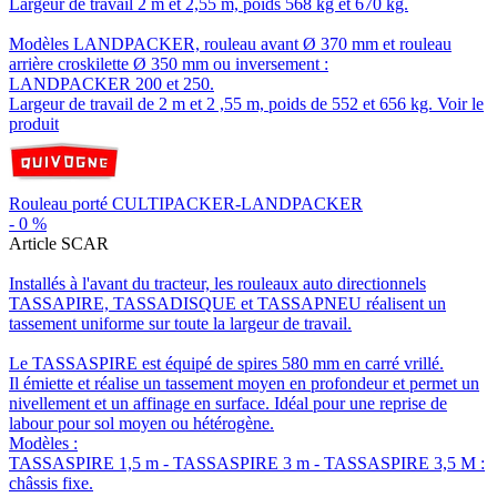
Largeur de travail 2 m et 2,55 m, poids 568 kg et 670 kg.
Modèles LANDPACKER, rouleau avant Ø 370 mm et rouleau
arrière croskilette Ø 350 mm ou inversement :
LANDPACKER 200 et 250.
Largeur de travail de 2 m et 2 ,55 m, poids de 552 et 656 kg.
Voir le
produit
Rouleau porté CULTIPACKER-LANDPACKER
-
0
%
Article SCAR
Installés à l'avant du tracteur, les rouleaux auto directionnels
TASSAPIRE, TASSADISQUE et TASSAPNEU réalisent un
tassement uniforme sur toute la largeur de travail.
Le TASSASPIRE est équipé de spires 580 mm en carré vrillé.
Il émiette et réalise un tassement moyen en profondeur et permet un
nivellement et un affinage en surface. Idéal pour une reprise de
labour pour sol moyen ou hétérogène.
Modèles :
TASSASPIRE 1,5 m - TASSASPIRE 3 m - TASSASPIRE 3,5 M :
châssis fixe.