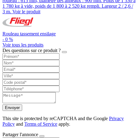
rouleau : 615 mm, diamètre des anneaux : 900 mm. Poids de 1 330 à
1 780 kg à vide, poids de 1 800 à 2 520 kg rempli. Largeur 2 / 2,6 /
3 m.
Voir le produit
Rouleau tassement ensilage
-
0
%
Voir tous les produits
Des questions sur ce produit ?
Envoyer
This site is protected by reCAPTCHA and the Google
Privacy
Policy
and
Terms of Service
apply.
Partager l'annonce