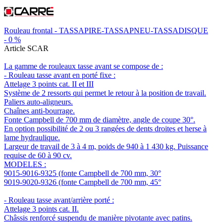
Rouleau frontal - TASSAPIRE-TASSAPNEU-TASSADISQUE
-
0
%
Article SCAR
La gamme de rouleaux tasse avant se compose de :
- Rouleau tasse avant en porté fixe :
Attelage 3 points cat. II et III
Système de 2 ressorts qui permet le retour à la position de travail.
Paliers auto-aligneurs.
Chaînes anti-bourrage.
Fonte Campbell de 700 mm de diamètre, angle de coupe 30°.
En option possibilité de 2 ou 3 rangées de dents droites et herse à
lame hydraulique.
Largeur de travail de 3 à 4 m, poids de 940 à 1 430 kg. Puissance
requise de 60 à 90 cv.
MODELES :
9015-9016-9325 (fonte Campbell de 700 mm, 30°
9019-9020-9326 (fonte Campbell de 700 mm, 45°
- Rouleau tasse avant/arrière porté :
Attelage 3 points cat. II.
Châssis renforcé suspendu de manière pivotante avec patins.