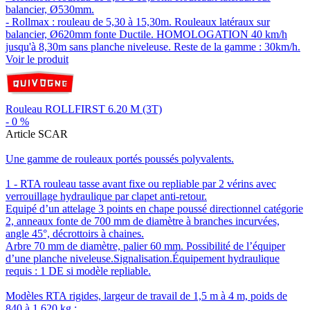
balancier, Ø530mm.
- Rollmax : rouleau de 5,30 à 15,30m. Rouleaux latéraux sur
balancier, Ø620mm fonte Ductile. HOMOLOGATION 40 km/h
jusqu'à 8,30m sans planche niveleuse. Reste de la gamme : 30km/h.
Voir le produit
Rouleau ROLLFIRST 6.20 M (3T)
-
0
%
Article SCAR
Une gamme de rouleaux portés poussés polyvalents.
1 - RTA rouleau tasse avant fixe ou repliable par 2 vérins avec
verrouillage hydraulique par clapet anti-retour.
Equipé d’un attelage 3 points en chape poussé directionnel catégorie
2, anneaux fonte de 700 mm de diamètre à branches incurvées,
angle 45°, décrottoirs à chaines.
Arbre 70 mm de diamètre, palier 60 mm. Possibilité de l’équiper
d’une planche niveleuse.Signalisation.Équipement hydraulique
requis : 1 DE si modèle repliable.
Modèles RTA rigides, largeur de travail de 1,5 m à 4 m, poids de
840 à 1 620 kg :