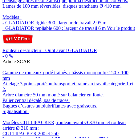
d‘ensilage après récolte ainsi que pour la destruction de couverts.
Lames de 100 mm réversibles, disques tranchants Ø 410 mm.
Modèles :
- GLADIATOR rigide 300 : largeur de travail 2,95 m
- GLADIATOR repliable 600 : largeur de travail 6 m
Voir le produit
Rouleau destructeur - Outil avant GLADIATOR
-
0
%
Article SCAR
Gamme de rouleaux porté trainés, châssis monopoutre 150 x 100
mm
Attelage 3 points porté au transport et trainé au travail catégorie 1 et
2.
Arbre diamètre 50 mm monté sur balancier en fonte.
Palier central décalé, pas de traces.
Bagues d’usures autolubrifiantes avec graisseurs.
Signalisation.
Modèles CULTIPACKER, rouleau avant Ø 370 mm et rouleau
arrière Ø 310 mm :
CULTIPACKER 200 et 250