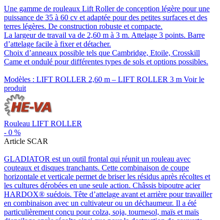
Une gamme de rouleaux Lift Roller de conception légère pour une
puissance de 35 à 60 cv et adaptée pour des petites surfaces et des
terres légères. De construction robuste et compacte.
La largeur de travail va de 2,60 m à 3 m. Attelage 3 points. Barre
d’attelage facile à fixer et détacher.
Choix d’anneaux possible tels que Cambridge, Etoile, Crosskill
Came et ondulé pour différentes types de sols et options possibles.
Modèles : LIFT ROLLER 2,60 m – LIFT ROLLER 3 m
Voir le
produit
Rouleau LIFT ROLLER
-
0
%
Article SCAR
GLADIATOR est un outil frontal qui réunit un rouleau avec
couteaux et disques tranchants. Cette combinaison de coupe
horizontale et verticale permet de briser les résidus après récoltes et
les cultures dérobées en une seule action. Châssis bipoutre acier
HARDOX® suédois. Tête d’attelage avant et arrière pour travailler
en combinaison avec un cultivateur ou un déchaumeur. Il a été
particulièrement conçu pour colza, soja, tournesol, maïs et maïs