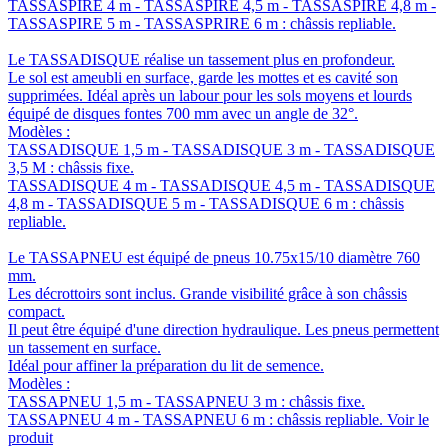
TASSASPIRE 4 m - TASSASPIRE 4,5 m - TASSASPIRE 4,8 m -
TASSASPIRE 5 m - TASSASPRIRE 6 m : châssis repliable.
Le TASSADISQUE réalise un tassement plus en profondeur.
Le sol est ameubli en surface, garde les mottes et es cavité son
supprimées. Idéal après un labour pour les sols moyens et lourds
équipé de disques fontes 700 mm avec un angle de 32°.
Modèles :
TASSADISQUE 1,5 m - TASSADISQUE 3 m - TASSADISQUE
3,5 M : châssis fixe.
TASSADISQUE 4 m - TASSADISQUE 4,5 m - TASSADISQUE
4,8 m - TASSADISQUE 5 m - TASSADISQUE 6 m : châssis
repliable.
Le TASSAPNEU est équipé de pneus 10.75x15/10 diamètre 760
mm.
Les décrottoirs sont inclus. Grande visibilité grâce à son châssis
compact.
Il peut être équipé d'une direction hydraulique. Les pneus permettent
un tassement en surface.
Idéal pour affiner la préparation du lit de semence.
Modèles :
TASSAPNEU 1,5 m - TASSAPNEU 3 m : châssis fixe.
TASSAPNEU 4 m - TASSAPNEU 6 m : châssis repliable.
Voir le
produit