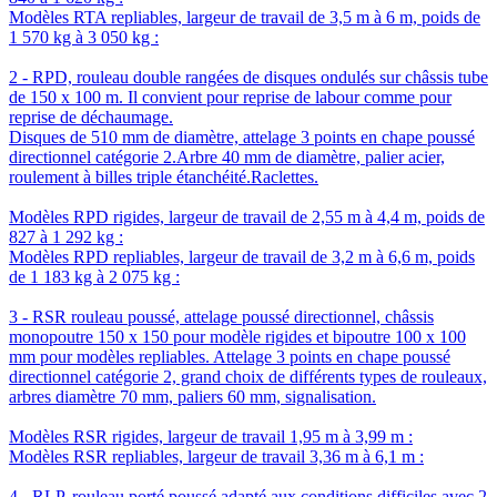
Modèles RTA repliables, largeur de travail de 3,5 m à 6 m, poids de
1 570 kg à 3 050 kg :
2 - RPD, rouleau double rangées de disques ondulés sur châssis tube
de 150 x 100 m. Il convient pour reprise de labour comme pour
reprise de déchaumage.
Disques de 510 mm de diamètre, attelage 3 points en chape poussé
directionnel catégorie 2.Arbre 40 mm de diamètre, palier acier,
roulement à billes triple étanchéité.Raclettes.
Modèles RPD rigides, largeur de travail de 2,55 m à 4,4 m, poids de
827 à 1 292 kg :
Modèles RPD repliables, largeur de travail de 3,2 m à 6,6 m, poids
de 1 183 kg à 2 075 kg :
3 - RSR rouleau poussé, attelage poussé directionnel, châssis
monopoutre 150 x 150 pour modèle rigides et bipoutre 100 x 100
mm pour modèles repliables. Attelage 3 points en chape poussé
directionnel catégorie 2, grand choix de différents types de rouleaux,
arbres diamètre 70 mm, paliers 60 mm, signalisation.
Modèles RSR rigides, largeur de travail 1,95 m à 3,99 m :
Modèles RSR repliables, largeur de travail 3,36 m à 6,1 m :
4 - RLP, rouleau porté poussé adapté aux conditions difficiles avec 2