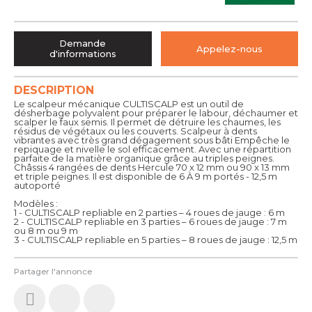
Demande
Appelez-nous
d'informations
DESCRIPTION
Le scalpeur mécanique CULTISCALP est un outil de
désherbage polyvalent pour préparer le labour, déchaumer et
scalper le faux semis. Il permet de détruire les chaumes, les
résidus de végétaux ou les couverts. Scalpeur à dents
vibrantes avec très grand dégagement sous bâti Empêche le
repiquage et nivelle le sol efficacement. Avec une répartition
parfaite de la matière organique grâce au triples peignes.
Châssis 4 rangées de dents Hercule 70 x 12 mm ou 90 x 13 mm
et triple peignes. Il est disponible de 6 À 9 m portés - 12,5 m
autoporté
Modèles :
1 - CULTISCALP repliable en 2 parties – 4 roues de jauge : 6 m
2 - CULTISCALP repliable en 3 parties – 6 roues de jauge : 7 m
ou 8 m ou 9 m
3 - CULTISCALP repliable en 5 parties – 8 roues de jauge : 12,5 m
Partager l'annonce