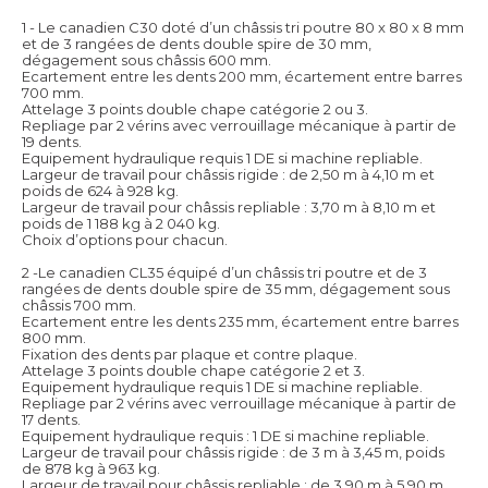
1 - Le canadien C30 doté d’un châssis tri poutre 80 x 80 x 8 mm
et de 3 rangées de dents double spire de 30 mm,
dégagement sous châssis 600 mm.
Ecartement entre les dents 200 mm, écartement entre barres
700 mm.
Attelage 3 points double chape catégorie 2 ou 3.
Repliage par 2 vérins avec verrouillage mécanique à partir de
19 dents.
Equipement hydraulique requis 1 DE si machine repliable.
Largeur de travail pour châssis rigide : de 2,50 m à 4,10 m et
poids de 624 à 928 kg.
Largeur de travail pour châssis repliable : 3,70 m à 8,10 m et
poids de 1 188 kg à 2 040 kg.
Choix d’options pour chacun.
2 -Le canadien CL35 équipé d’un châssis tri poutre et de 3
rangées de dents double spire de 35 mm, dégagement sous
châssis 700 mm.
Ecartement entre les dents 235 mm, écartement entre barres
800 mm.
Fixation des dents par plaque et contre plaque.
Attelage 3 points double chape catégorie 2 et 3.
Equipement hydraulique requis 1 DE si machine repliable.
Repliage par 2 vérins avec verrouillage mécanique à partir de
17 dents.
Equipement hydraulique requis : 1 DE si machine repliable.
Largeur de travail pour châssis rigide : de 3 m à 3,45 m, poids
de 878 kg à 963 kg.
Largeur de travail pour châssis repliable : de 3,90 m à 5,90 m,