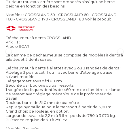
Plusieurs rouleaux arrière sont proposés ainsi qu'une herse
peigne en fonction des besoins.
Modèles : CROSSLAND 50 - CROSSLAND 60 - CROSSLAND
T60 - CROSSLAND T70 - CROSSLAND T80
Voir le produit
Déchaumeur à dents CROSSLAND
Prix HT :
Article SCAR
La gamme de déchaumeur se compose de modèles à dents à
ailettes et à dents spires.
Déchaumeur à dents à ailettes avec 2 ou 3 rangées de dents :
Attelage 3 points cat. II ou III avec barre d'attelage ou axe
suivant modèle.
Dégagement sous bâti 80 cm.
Sécurité par boulons ou par ressorts.
1 rangée de disques dentés de 460 mm de diamètre sur lame
de ressort avec réglage mécanique de la profondeur de
travail.
Rouleau barre de 540 mm de diamètre.
Repliage hydraulique pour le transport à partir de 3,80 m.
Grand choix de rouleau en option.
Largeur de travail de 2,2 m à 5,6 m, poids de 780 à 3 070 kg.
Puissance requise de 70 à 250 cv.
Modèles 2 rangées :