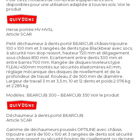
disponibles pour une utilisation adaptée à tous les sols.
Voir le
produit
Herse portée HV-HVSL
Article SCAR
Petit déchaumeur à dents porté BEARCUB châssis tripoutre
100 x 100 mm et 3 rangées de dents type Blackbear avec socs,
à sécurité non-stop ressort, hauteur 720 mm et dégagement
sous châssis 850 mm. Ecartement entre dents 300 mm et
entre barres 700 mm. Rangée de disques niveleurs type
FLEAU 450mm montés sur sécurités élastomères 40 mm,
réglage mécanique des disques de nivellement et de la
profondeur de travail. Rouleau Z de 500 mm de diamètre.
Largeur de travail 3 m et 3,5 m, 10 et 12 dents et poids 2 076 kg
et 2 285 kg.
Modèles : BEARCUB 300 – BEARCUB 350
Voir le produit
Déchaumeur à dents porté BEARCUB
Article SCAR
Gamme de déchaumeurs poussés OPTILINE avec châssis
tripoutre carré de 100 x 100 et 3 rangées de dents soit sécurité
non-stop ressort ou sécurité boulon de cisaillement ou de type