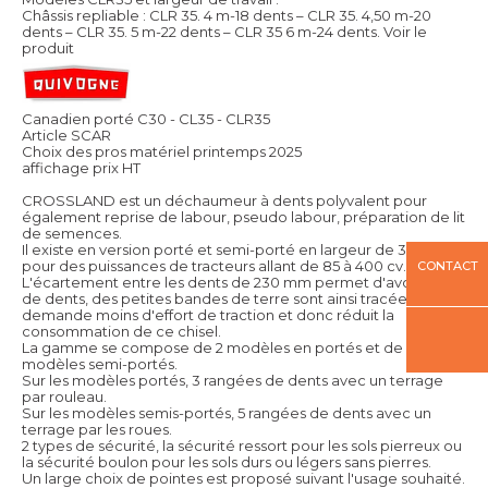
Châssis repliable : CLR 35. 4 m-18 dents – CLR 35. 4,50 m-20
dents – CLR 35. 5 m-22 dents – CLR 35 6 m-24 dents.
Voir le
produit
Canadien porté C30 - CL35 - CLR35
Article SCAR
Choix des pros matériel printemps 2025
affichage prix HT
CROSSLAND est un déchaumeur à dents polyvalent pour
également reprise de labour, pseudo labour, préparation de lit
de semences.
Il existe en version porté et semi-porté en largeur de 3 m à 8 m
pour des puissances de tracteurs allant de 85 à 400 cv.
CONTACT
L'écartement entre les dents de 230 mm permet d'avoir plus
de dents, des petites bandes de terre sont ainsi tracée ce qui
demande moins d'effort de traction et donc réduit la
consommation de ce chisel.
La gamme se compose de 2 modèles en portés et de 3
modèles semi-portés.
Sur les modèles portés, 3 rangées de dents avec un terrage
par rouleau.
Sur les modèles semis-portés, 5 rangées de dents avec un
terrage par les roues.
2 types de sécurité, la sécurité ressort pour les sols pierreux ou
la sécurité boulon pour les sols durs ou légers sans pierres.
Un large choix de pointes est proposé suivant l'usage souhaité.