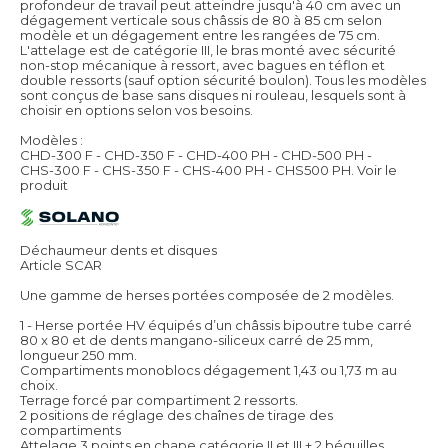
profondeur de travail peut atteindre jusqu'à 40 cm avec un
dégagement verticale sous châssis de 80 à 85 cm selon
modèle et un dégagement entre les rangées de 75 cm.
L'attelage est de catégorie III, le bras monté avec sécurité
non-stop mécanique à ressort, avec bagues en téflon et
double ressorts (sauf option sécurité boulon). Tous les modèles
sont conçus de base sans disques ni rouleau, lesquels sont à
choisir en options selon vos besoins.
Modèles :
CHD-300 F - CHD-350 F - CHD-400 PH - CHD-500 PH -
CHS-300 F - CHS-350 F - CHS-400 PH - CHS500 PH.
Voir le
produit
Déchaumeur dents et disques
Article SCAR
Une gamme de herses portées composée de 2 modèles.
1 - Herse portée HV équipés d’un châssis bipoutre tube carré
80 x 80 et de dents mangano-siliceux carré de 25 mm,
longueur 250 mm.
Compartiments monoblocs dégagement 1,43 ou 1,73 m au
choix.
Terrage forcé par compartiment 2 ressorts.
2 positions de réglage des chaînes de tirage des
compartiments
Attelage 3 points en chape catégorie II et III + 2 béquilles.