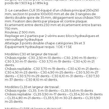
poids de 1 503 kg à 1 894 kg.
3 -Le canadien CLR 35 équipé d’un châssis principal 250x250
mm, section tri poutre 100x100 mm et de de 3 rangées de
dents double spire de 35 mm, dégagement sous châssis 700
mm. Fixation des dents par plaque et contre plaque.
Ecartement entre dents 230 mm et écartement entre barres
750 mm.
Rouleau Z 500 mm.
Repliage en 2 parties par 2 vérins avec blocs hydrauliques et
verrouillage hydraulique
Attelage 3 points double chape catégories 3N et 3
Équipement hydraulique requis : 1 DE + 1 SE
Modèles C30 et largeur de travail :
Châssis rigide : C30. 2,50 m-13 dents – C30. 2,90 m-15 dents -
C30 3,30 m-17 dents - C30 3,70 m-19 dents - C30 4,10 m-21
dents.
Châssis repliable : C30 3,70 m-19 dents - C30 4,10 m-21 dents -
C30 4,50 m-23 dents – C30 4,90 m-25 dents – C30 5,30 m-27
dents – C30 5,70 m-29 dents - C30 6,10 m-31 dents – C30 7,30
m-37 dents – C30 8,10 m-41 dents.
Modèles CL35 et largeur de travail :
Châssis rigide : CL35. 3 m-13 dents – CL35 3,45 m-15 dents
Châssis repliable : CL35 3,90 m-17 dents – CL35 4,30 m-19 dents
– CL35 4,80 m-21 dents – CL35 5,30 m 30-23 dents – CL35 5,90
m-25 dents.
Modèles CLR35 et largeur de travail :