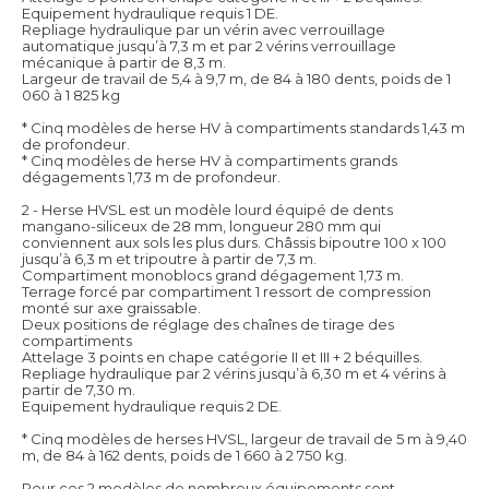
Equipement hydraulique requis 1 DE.
Repliage hydraulique par un vérin avec verrouillage
automatique jusqu’à 7,3 m et par 2 vérins verrouillage
mécanique à partir de 8,3 m.
Largeur de travail de 5,4 à 9,7 m, de 84 à 180 dents, poids de 1
060 à 1 825 kg
* Cinq modèles de herse HV à compartiments standards 1,43 m
de profondeur.
* Cinq modèles de herse HV à compartiments grands
dégagements 1,73 m de profondeur.
2 - Herse HVSL est un modèle lourd équipé de dents
mangano-siliceux de 28 mm, longueur 280 mm qui
conviennent aux sols les plus durs. Châssis bipoutre 100 x 100
jusqu’à 6,3 m et tripoutre à partir de 7,3 m.
Compartiment monoblocs grand dégagement 1,73 m.
Terrage forcé par compartiment 1 ressort de compression
monté sur axe graissable.
Deux positions de réglage des chaînes de tirage des
compartiments
Attelage 3 points en chape catégorie II et III + 2 béquilles.
Repliage hydraulique par 2 vérins jusqu’à 6,30 m et 4 vérins à
partir de 7,30 m.
Equipement hydraulique requis 2 DE.
* Cinq modèles de herses HVSL, largeur de travail de 5 m à 9,40
m, de 84 à 162 dents, poids de 1 660 à 2 750 kg.
Pour ces 2 modèles de nombreux équipements sont