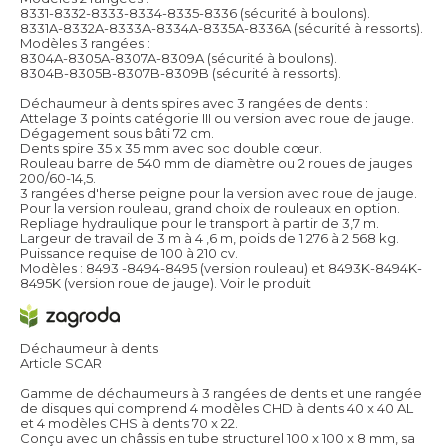
8331-8332-8333-8334-8335-8336 (sécurité à boulons).
8331A-8332A-8333A-8334A-8335A-8336A (sécurité à ressorts).
Modèles 3 rangées :
8304A-8305A-8307A-8309A (sécurité à boulons).
8304B-8305B-8307B-8309B (sécurité à ressorts).
Déchaumeur à dents spires avec 3 rangées de dents :
Attelage 3 points catégorie III ou version avec roue de jauge.
Dégagement sous bâti 72 cm.
Dents spire 35 x 35 mm avec soc double cœur.
Rouleau barre de 540 mm de diamètre ou 2 roues de jauges
200/60-14,5.
3 rangées d'herse peigne pour la version avec roue de jauge.
Pour la version rouleau, grand choix de rouleaux en option.
Repliage hydraulique pour le transport à partir de 3,7 m.
Largeur de travail de 3 m à 4 ,6 m, poids de 1 276 à 2 568 kg.
Puissance requise de 100 à 210 cv.
Modèles : 8493 -8494-8495 (version rouleau) et 8493K-8494K-
8495K (version roue de jauge).
Voir le produit
Déchaumeur à dents
Article SCAR
Gamme de déchaumeurs à 3 rangées de dents et une rangée
de disques qui comprend 4 modèles CHD à dents 40 x 40 AL
et 4 modèles CHS à dents 70 x 22.
Conçu avec un châssis en tube structurel 100 x 100 x 8 mm, sa