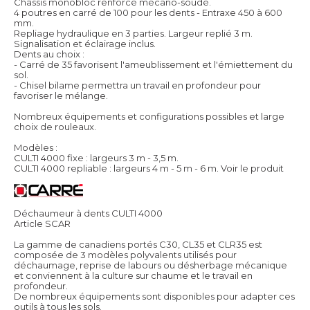
Châssis monobloc renforcé mécano-soudé.
4 poutres en carré de 100 pour les dents - Entraxe 450 à 600
mm.
Repliage hydraulique en 3 parties. Largeur replié 3 m.
Signalisation et éclairage inclus.
Dents au choix :
- Carré de 35 favorisent l'ameublissement et l'émiettement du
sol.
- Chisel bilame permettra un travail en profondeur pour
favoriser le mélange.
Nombreux équipements et configurations possibles et large
choix de rouleaux.
Modèles :
CULTI 4000 fixe : largeurs 3 m - 3,5 m.
CULTI 4000 repliable : largeurs 4 m - 5 m - 6 m.
Voir le produit
Déchaumeur à dents CULTI 4000
Article SCAR
La gamme de canadiens portés C30, CL35 et CLR35 est
composée de 3 modèles polyvalents utilisés pour
déchaumage, reprise de labours ou désherbage mécanique
et conviennent à la culture sur chaume et le travail en
profondeur.
De nombreux équipements sont disponibles pour adapter ces
outils à tous les sols.