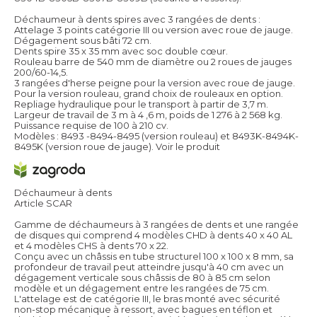
Déchaumeur à dents spires avec 3 rangées de dents :
Attelage 3 points catégorie III ou version avec roue de jauge.
Dégagement sous bâti 72 cm.
Dents spire 35 x 35 mm avec soc double cœur.
Rouleau barre de 540 mm de diamètre ou 2 roues de jauges
200/60-14,5.
3 rangées d'herse peigne pour la version avec roue de jauge.
Pour la version rouleau, grand choix de rouleaux en option.
Repliage hydraulique pour le transport à partir de 3,7 m.
Largeur de travail de 3 m à 4 ,6 m, poids de 1 276 à 2 568 kg.
Puissance requise de 100 à 210 cv.
Modèles : 8493 -8494-8495 (version rouleau) et 8493K-8494K-
8495K (version roue de jauge).
Voir le produit
Déchaumeur à dents
Article SCAR
Gamme de déchaumeurs à 3 rangées de dents et une rangée
de disques qui comprend 4 modèles CHD à dents 40 x 40 AL
et 4 modèles CHS à dents 70 x 22.
Conçu avec un châssis en tube structurel 100 x 100 x 8 mm, sa
profondeur de travail peut atteindre jusqu'à 40 cm avec un
dégagement verticale sous châssis de 80 à 85 cm selon
modèle et un dégagement entre les rangées de 75 cm.
L'attelage est de catégorie III, le bras monté avec sécurité
non-stop mécanique à ressort, avec bagues en téflon et