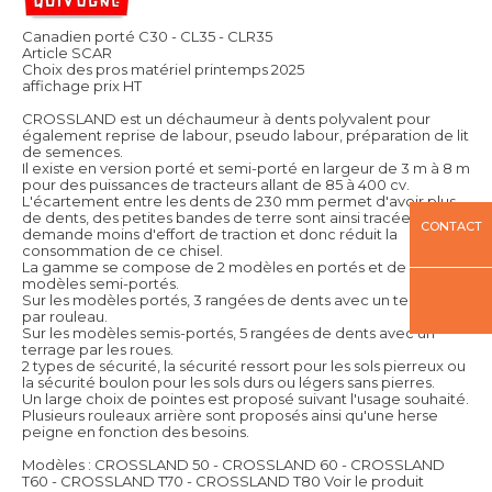
Canadien porté C30 - CL35 - CLR35
Article SCAR
Choix des pros matériel printemps 2025
affichage prix HT
CROSSLAND est un déchaumeur à dents polyvalent pour
également reprise de labour, pseudo labour, préparation de lit
de semences.
Il existe en version porté et semi-porté en largeur de 3 m à 8 m
pour des puissances de tracteurs allant de 85 à 400 cv.
L'écartement entre les dents de 230 mm permet d'avoir plus
de dents, des petites bandes de terre sont ainsi tracée ce qui
CONTACT
demande moins d'effort de traction et donc réduit la
consommation de ce chisel.
La gamme se compose de 2 modèles en portés et de 3
modèles semi-portés.
Sur les modèles portés, 3 rangées de dents avec un terrage
par rouleau.
Sur les modèles semis-portés, 5 rangées de dents avec un
terrage par les roues.
2 types de sécurité, la sécurité ressort pour les sols pierreux ou
la sécurité boulon pour les sols durs ou légers sans pierres.
Un large choix de pointes est proposé suivant l'usage souhaité.
Plusieurs rouleaux arrière sont proposés ainsi qu'une herse
peigne en fonction des besoins.
Modèles : CROSSLAND 50 - CROSSLAND 60 - CROSSLAND
T60 - CROSSLAND T70 - CROSSLAND T80
Voir le produit