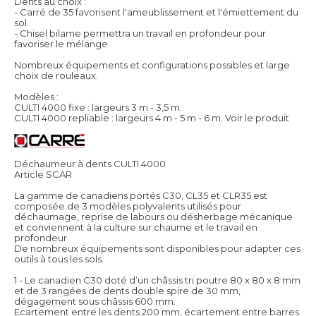
Dents au choix :
- Carré de 35 favorisent l'ameublissement et l'émiettement du
sol.
- Chisel bilame permettra un travail en profondeur pour
favoriser le mélange.
Nombreux équipements et configurations possibles et large
choix de rouleaux.
Modèles :
CULTI 4000 fixe : largeurs 3 m - 3,5 m.
CULTI 4000 repliable : largeurs 4 m - 5 m - 6 m.
Voir le produit
Déchaumeur à dents CULTI 4000
Article SCAR
La gamme de canadiens portés C30, CL35 et CLR35 est
composée de 3 modèles polyvalents utilisés pour
déchaumage, reprise de labours ou désherbage mécanique
et conviennent à la culture sur chaume et le travail en
profondeur.
De nombreux équipements sont disponibles pour adapter ces
outils à tous les sols.
1 - Le canadien C30 doté d’un châssis tri poutre 80 x 80 x 8 mm
et de 3 rangées de dents double spire de 30 mm,
dégagement sous châssis 600 mm.
Ecartement entre les dents 200 mm, écartement entre barres