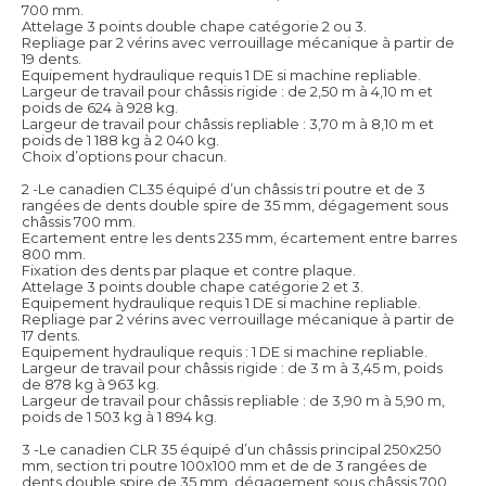
700 mm.
Attelage 3 points double chape catégorie 2 ou 3.
Repliage par 2 vérins avec verrouillage mécanique à partir de
19 dents.
Equipement hydraulique requis 1 DE si machine repliable.
Largeur de travail pour châssis rigide : de 2,50 m à 4,10 m et
poids de 624 à 928 kg.
Largeur de travail pour châssis repliable : 3,70 m à 8,10 m et
poids de 1 188 kg à 2 040 kg.
Choix d’options pour chacun.
2 -Le canadien CL35 équipé d’un châssis tri poutre et de 3
rangées de dents double spire de 35 mm, dégagement sous
châssis 700 mm.
Ecartement entre les dents 235 mm, écartement entre barres
800 mm.
Fixation des dents par plaque et contre plaque.
Attelage 3 points double chape catégorie 2 et 3.
Equipement hydraulique requis 1 DE si machine repliable.
Repliage par 2 vérins avec verrouillage mécanique à partir de
17 dents.
Equipement hydraulique requis : 1 DE si machine repliable.
Largeur de travail pour châssis rigide : de 3 m à 3,45 m, poids
de 878 kg à 963 kg.
Largeur de travail pour châssis repliable : de 3,90 m à 5,90 m,
poids de 1 503 kg à 1 894 kg.
3 -Le canadien CLR 35 équipé d’un châssis principal 250x250
mm, section tri poutre 100x100 mm et de de 3 rangées de
dents double spire de 35 mm, dégagement sous châssis 700