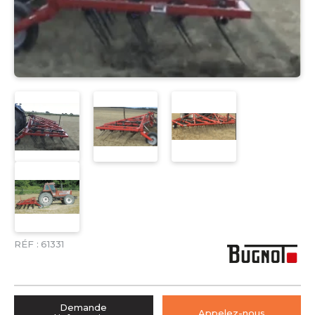
RÉF :
61331
Demande
Appelez-nous