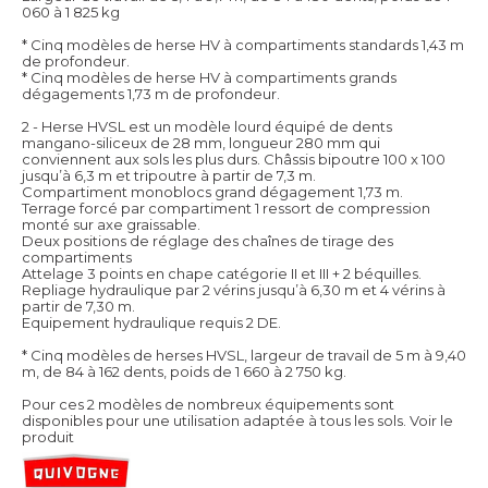
060 à 1 825 kg
* Cinq modèles de herse HV à compartiments standards 1,43 m
de profondeur.
* Cinq modèles de herse HV à compartiments grands
dégagements 1,73 m de profondeur.
2 - Herse HVSL est un modèle lourd équipé de dents
mangano-siliceux de 28 mm, longueur 280 mm qui
conviennent aux sols les plus durs. Châssis bipoutre 100 x 100
jusqu’à 6,3 m et tripoutre à partir de 7,3 m.
Compartiment monoblocs grand dégagement 1,73 m.
Terrage forcé par compartiment 1 ressort de compression
monté sur axe graissable.
Deux positions de réglage des chaînes de tirage des
compartiments
Attelage 3 points en chape catégorie II et III + 2 béquilles.
Repliage hydraulique par 2 vérins jusqu’à 6,30 m et 4 vérins à
partir de 7,30 m.
Equipement hydraulique requis 2 DE.
* Cinq modèles de herses HVSL, largeur de travail de 5 m à 9,40
m, de 84 à 162 dents, poids de 1 660 à 2 750 kg.
Pour ces 2 modèles de nombreux équipements sont
disponibles pour une utilisation adaptée à tous les sols.
Voir le
produit