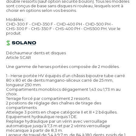
double ressorts (sauf option sécurité boulon). Tous les modèles
sont conçus de base sans disques ni rouleau, lesquels sont à
choisir en options selon vos besoins.
Modèles :
CHD-300 F - CHD-350 F - CHD-400 PH - CHD-500 PH -
CHS-300 F - CHS-350 F - CHS-400 PH - CHS500 PH.
Voir le
produit
Déchaumeur dents et disques
Article SCAR
Une gamme de herses portées composée de 2 modèles.
1 - Herse portée HV équipés d’un châssis bipoutre tube carré
80 x 80 et de dents mangano-siliceux carré de 25 mm,
longueur 250 mm.
Compartiments monoblocs dégagement 1,43 ou 1,73 m au
choix.
Terrage forcé par compartiment 2 ressorts.
2 positions de réglage des chaînes de tirage des
compartiments
Attelage 3 points en chape catégorie II et III + 2 béquilles.
Equipement hydraulique requis 1 DE.
Repliage hydraulique par un vérin avec verrouillage
automatique jusqu’à 7,3 m et par 2 vérins verrouillage
mécanique à partir de 8,3 m.
Largeur de travail de 5,4 à 9,7 m, de 84 à 180 dents, poids de 1