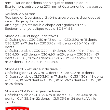
mm. Fixation des dents par plaque et contre plaque.
Ecartement entre dents 230 mm et écartement entre barres
750 mm.
Rouleau Z 500 mm.
Repliage en 2 parties par 2 vérins avec blocs hydrauliques et
verrouillage hydraulique
Attelage 3 points double chape catégories 3N et 3
Équipement hydraulique requis : 1 DE + 1 SE
Modèles C30 et largeur de travail :
Châssis rigide : C30. 2,50 m-13 dents – C30. 2,90 m-15 dents -
C30 3,30 m-17 dents - C30 3,70 m-19 dents - C30 4,10 m-21
dents.
Châssis repliable : C30 3,70 m-19 dents - C30 4,10 m-21 dents -
C30 4,50 m-23 dents – C30 4,90 m-25 dents – C30 5,30 m-27
dents – C30 5,70 m-29 dents - C30 6,10 m-31 dents – C30 7,30
m-37 dents – C30 8,10 m-41 dents.
Modèles CL35 et largeur de travail :
Châssis rigide : CL35. 3 m-13 dents – CL35 3,45 m-15 dents
Châssis repliable : CL35 3,90 m-17 dents – CL35 4,30 m-19 dents
– CL35 4,80 m-21 dents – CL35 5,30 m 30-23 dents – CL35 5,90
m-25 dents.
Modèles CLR35 et largeur de travail :
Châssis repliable : CLR 35. 4 m-18 dents – CLR 35. 4,50 m-20
dents – CLR 35. 5 m-22 dents – CLR 35 6 m-24 dents.
Voir le
produit