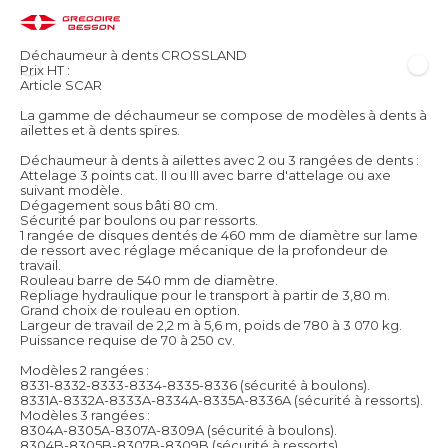
Déchaumeur à dents CROSSLAND
Prix HT :
Article SCAR
La gamme de déchaumeur se compose de modèles à dents à
ailettes et à dents spires.
Déchaumeur à dents à ailettes avec 2 ou 3 rangées de dents :
Attelage 3 points cat. II ou III avec barre d'attelage ou axe
suivant modèle.
Dégagement sous bâti 80 cm.
Sécurité par boulons ou par ressorts.
1 rangée de disques dentés de 460 mm de diamètre sur lame
de ressort avec réglage mécanique de la profondeur de
travail.
Rouleau barre de 540 mm de diamètre.
Repliage hydraulique pour le transport à partir de 3,80 m.
Grand choix de rouleau en option.
Largeur de travail de 2,2 m à 5,6 m, poids de 780 à 3 070 kg.
Puissance requise de 70 à 250 cv.
Modèles 2 rangées :
8331-8332-8333-8334-8335-8336 (sécurité à boulons).
8331A-8332A-8333A-8334A-8335A-8336A (sécurité à ressorts).
Modèles 3 rangées :
8304A-8305A-8307A-8309A (sécurité à boulons).
8304B-8305B-8307B-8309B (sécurité à ressorts).