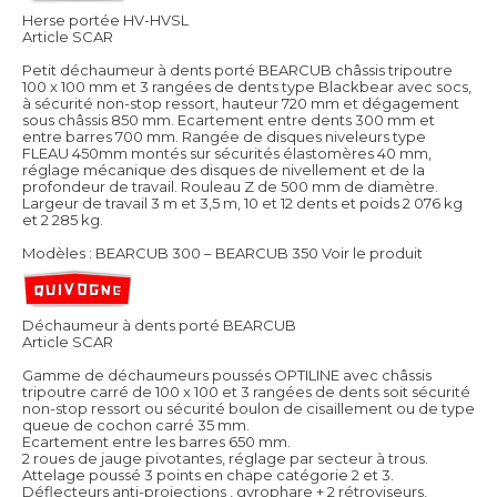
Herse portée HV-HVSL
Article SCAR
Petit déchaumeur à dents porté BEARCUB châssis tripoutre
100 x 100 mm et 3 rangées de dents type Blackbear avec socs,
à sécurité non-stop ressort, hauteur 720 mm et dégagement
sous châssis 850 mm. Ecartement entre dents 300 mm et
entre barres 700 mm. Rangée de disques niveleurs type
FLEAU 450mm montés sur sécurités élastomères 40 mm,
réglage mécanique des disques de nivellement et de la
profondeur de travail. Rouleau Z de 500 mm de diamètre.
Largeur de travail 3 m et 3,5 m, 10 et 12 dents et poids 2 076 kg
et 2 285 kg.
Modèles : BEARCUB 300 – BEARCUB 350
Voir le produit
Déchaumeur à dents porté BEARCUB
Article SCAR
Gamme de déchaumeurs poussés OPTILINE avec châssis
tripoutre carré de 100 x 100 et 3 rangées de dents soit sécurité
non-stop ressort ou sécurité boulon de cisaillement ou de type
queue de cochon carré 35 mm.
Ecartement entre les barres 650 mm.
2 roues de jauge pivotantes, réglage par secteur à trous.
Attelage poussé 3 points en chape catégorie 2 et 3.
Déflecteurs anti-projections , gyrophare + 2 rétroviseurs,