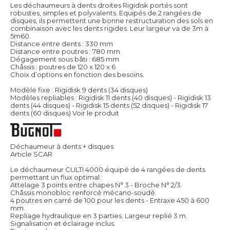
Les déchaumeurs à dents droites Rigidisk portés sont
robustes, simples et polyvalents. Equipés de 2 rangées de
disques, ils permettent une bonne restructuration des sols en
combinaison avec les dents rigides. Leur largeur va de 3m à
5m60.
Distance entre dents : 330 mm
Distance entre poutres : 780 mm
Dégagement sous bâti : 685 mm
Châssis : poutres de 120 x 120 x 6
Choix d’options en fonction des besoins.
Modèle fixe : Rigidisk 9 dents (34 disques)
Modèles repliables : Rigidisk 11 dents (40 disques) - Rigidisk 13
dents (44 disques) - Rigidisk 15 dents (52 disques) - Rigidisk 17
dents (60 disques)
Voir le produit
Déchaumeur à dents + disques
Article SCAR
Le déchaumeur CULTI 4000 équipé de 4 rangées de dents
permettant un flux optimal :
Attelage 3 points entre chapes N° 3 - Broche N° 2/3.
Châssis monobloc renforcé mécano-soudé.
4 poutres en carré de 100 pour les dents - Entraxe 450 à 600
mm.
Repliage hydraulique en 3 parties. Largeur replié 3 m.
Signalisation et éclairage inclus.