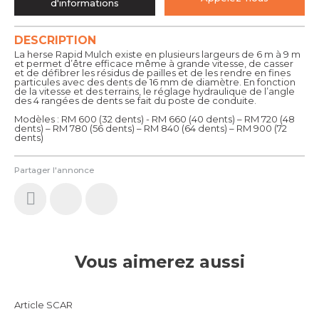
d'informations
DESCRIPTION
La herse Rapid Mulch existe en plusieurs largeurs de 6 m à 9 m
et permet d’être efficace même à grande vitesse, de casser
et de défibrer les résidus de pailles et de les rendre en fines
particules avec des dents de 16 mm de diamètre. En fonction
de la vitesse et des terrains, le réglage hydraulique de l’angle
des 4 rangées de dents se fait du poste de conduite.
Modèles : RM 600 (32 dents) - RM 660 (40 dents) – RM 720 (48
dents) – RM 780 (56 dents) – RM 840 (64 dents) – RM 900 (72
dents)
Partager l'annonce
Vous aimerez aussi
Article SCAR