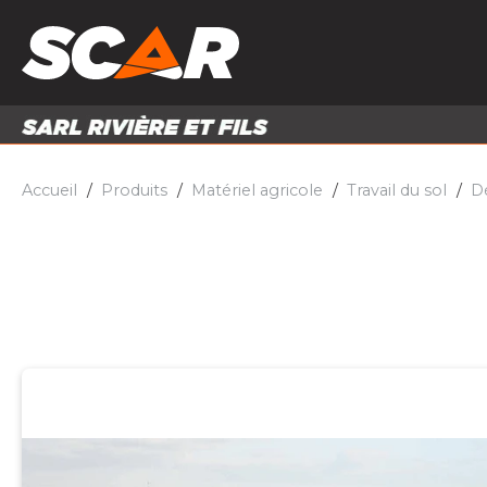
PRODUITS
MATÉRI
MATÉRIEL AGRICOLE
ENTRE
PIÈCES ET ACCESSOIRES
Accueil
Produits
Matériel agricole
Travail du sol
D