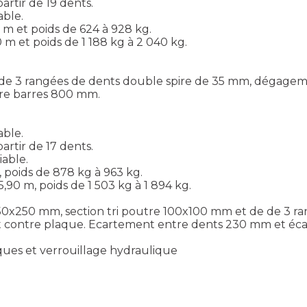
artir de 19 dents.
able.
0 m et poids de 624 à 928 kg.
0 m et poids de 1 188 kg à 2 040 kg.
et de 3 rangées de dents double spire de 35 mm, dégage
re barres 800 mm.
able.
artir de 17 dents.
iable.
m, poids de 878 kg à 963 kg.
5,90 m, poids de 1 503 kg à 1 894 kg.
 250x250 mm, section tri poutre 100x100 mm et de de 3
 et contre plaque. Ecartement entre dents 230 mm et é
iques et verrouillage hydraulique