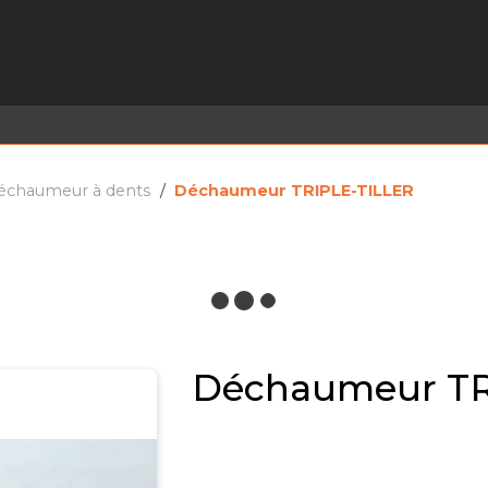
EL EN STOCK
ACTIVITÉS
SERVICES
PRISE
MARQUES
ACTUALITÉS
RECRUTEMENT
échaumeur à dents
Déchaumeur TRIPLE-TILLER
Déchaumeur TR