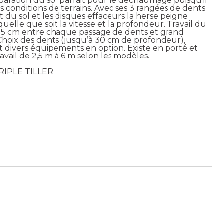
réparation du sol parfait pour le déchaumage puisqu’il
les conditions de terrains. Avec ses 3 rangées de dents
du sol et les disques effaceurs la herse peigne
elle que soit la vitesse et la profondeur. Travail du
e 25 cm entre chaque passage de dents et grand
hoix des dents (jusqu’à 30 cm de profondeur),
t divers équipements en option. Existe en porté et
vail de 2,5 m à 6 m selon les modèles.
TRIPLE TILLER