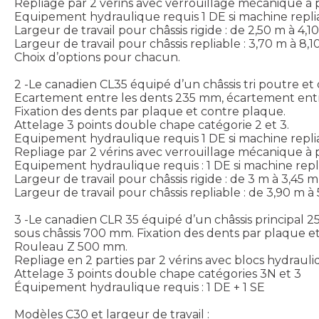
Repliage par 2 vérins avec verrouillage mécanique à p
Equipement hydraulique requis 1 DE si machine repli
Largeur de travail pour châssis rigide : de 2,50 m à 4,1
Largeur de travail pour châssis repliable : 3,70 m à 8,1
Choix d’options pour chacun.
2 -Le canadien CL35 équipé d’un châssis tri poutre 
Ecartement entre les dents 235 mm, écartement ent
Fixation des dents par plaque et contre plaque.
Attelage 3 points double chape catégorie 2 et 3.
Equipement hydraulique requis 1 DE si machine repli
Repliage par 2 vérins avec verrouillage mécanique à p
Equipement hydraulique requis : 1 DE si machine repl
Largeur de travail pour châssis rigide : de 3 m à 3,45 
Largeur de travail pour châssis repliable : de 3,90 m à 
3 -Le canadien CLR 35 équipé d’un châssis principal
sous châssis 700 mm. Fixation des dents par plaque
Rouleau Z 500 mm.
Repliage en 2 parties par 2 vérins avec blocs hydraul
Attelage 3 points double chape catégories 3N et 3
Équipement hydraulique requis : 1 DE + 1 SE
Modèles C30 et largeur de travail :