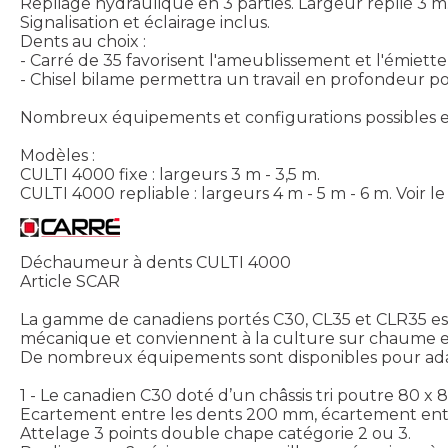
Repliage hydraulique en 3 parties. Largeur replié 3 m
Signalisation et éclairage inclus.
Dents au choix :
- Carré de 35 favorisent l'ameublissement et l'émiett
- Chisel bilame permettra un travail en profondeur po
Nombreux équipements et configurations possibles et
Modèles :
CULTI 4000 fixe : largeurs 3 m - 3,5 m.
CULTI 4000 repliable : largeurs 4 m - 5 m - 6 m.
Voir l
Déchaumeur à dents CULTI 4000
Article SCAR
La gamme de canadiens portés C30, CL35 et CLR35 es
mécanique et conviennent à la culture sur chaume et
De nombreux équipements sont disponibles pour adapte
1 - Le canadien C30 doté d’un châssis tri poutre 80
Ecartement entre les dents 200 mm, écartement ent
Attelage 3 points double chape catégorie 2 ou 3.