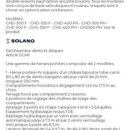
double ressorts (sauf option sécurité boulon). Tous les modèles
sont conçus de base sans disques ni rouleau, lesquels sont à
choisir en options selon vos besoins.
Modèles :
CHD-300 F - CHD-350 F - CHD-400 PH - CHD-500 PH -
CHS-300 F - CHS-350 F - CHS-400 PH - CHS500 PH.
Voir le
produit
Déchaumeur dents et disques
Article SCAR
Une gamme de herses portées composée de 2 modèles.
1 - Herse portée HV équipés d’un châssis bipoutre tube carré
80 x 80 et de dents mangano-siliceux carré de 25 mm,
longueur 250 mm.
Compartiments monoblocs dégagement 1,43 ou 1,73 m au
choix.
Terrage forcé par compartiment 2 ressorts.
2 positions de réglage des chaînes de tirage des
compartiments
Attelage 3 points en chape catégorie II et III + 2 béquilles.
Equipement hydraulique requis 1 DE.
Repliage hydraulique par un vérin avec verrouillage
automatique jusqu’à 7,3 m et par 2 vérins verrouillage
mécanique à partir de 8,3 m.
Largeur de travail de 5,4 à 9,7 m, de 84 à 180 dents, poids de 1