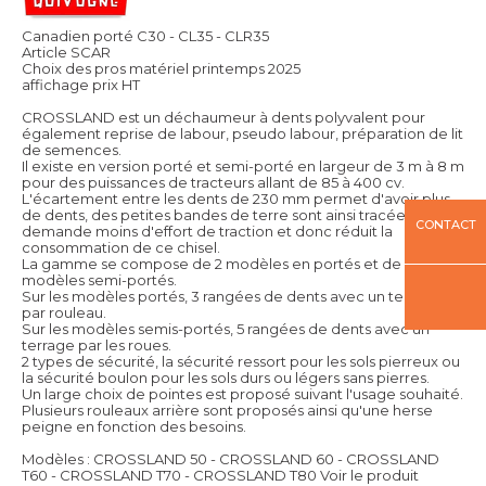
Canadien porté C30 - CL35 - CLR35
Article SCAR
Choix des pros matériel printemps 2025
affichage prix HT
CROSSLAND est un déchaumeur à dents polyvalent pour
également reprise de labour, pseudo labour, préparation de lit
de semences.
Il existe en version porté et semi-porté en largeur de 3 m à 8 m
pour des puissances de tracteurs allant de 85 à 400 cv.
L'écartement entre les dents de 230 mm permet d'avoir plus
de dents, des petites bandes de terre sont ainsi tracée ce qui
CONTACT
demande moins d'effort de traction et donc réduit la
consommation de ce chisel.
La gamme se compose de 2 modèles en portés et de 3
modèles semi-portés.
Sur les modèles portés, 3 rangées de dents avec un terrage
par rouleau.
Sur les modèles semis-portés, 5 rangées de dents avec un
terrage par les roues.
2 types de sécurité, la sécurité ressort pour les sols pierreux ou
la sécurité boulon pour les sols durs ou légers sans pierres.
Un large choix de pointes est proposé suivant l'usage souhaité.
Plusieurs rouleaux arrière sont proposés ainsi qu'une herse
peigne en fonction des besoins.
Modèles : CROSSLAND 50 - CROSSLAND 60 - CROSSLAND
T60 - CROSSLAND T70 - CROSSLAND T80
Voir le produit