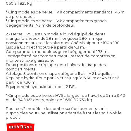
060 à 1 825 kg
* Cinq modèles de herse HV à compartiments standards 1,43 m
de profondeur.
* Cinq modèles de herse HV à compartiments grands
dégagements 1,73 m de profondeur.
2 - Herse HVSL est un modèle lourd équipé de dents
mangano-siliceux de 28 mm, longueur 280 mm qui
conviennent aux sols les plus durs. Châssis bipoutre 100 x 100
jusqu’à 6,3 m et tripoutre à partir de 7,3 m.
Compartiment monoblocs grand dégagement 1,73 m.
Terrage forcé par compartiment 1 ressort de compression
monté sur axe graissable.
Deux positions de réglage des chaînes de tirage des
compartiments
Attelage 3 points en chape catégorie II et III + 2 béquilles.
Repliage hydraulique par 2 vérins jusqu’à 6,30 m et 4 vérins à
partir de 7,30 m.
Equipement hydraulique requis 2 DE.
* Cinq modèles de herses HVSL, largeur de travail de 5 m à 9,40
m, de 84 à 162 dents, poids de 1 660 à 2 750 kg.
Pour ces 2 modèles de nombreux équipements sont
disponibles pour une utilisation adaptée à tous les sols.
Voir le
produit