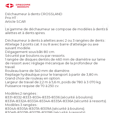
Déchaumeur à dents CROSSLAND
Prix HT :
Article SCAR
La gamme de déchaumeur se compose de modèles à dents à
ailettes et à dents spires.
Déchaumeur à dents à ailettes avec 2 ou 3 rangées de dents :
Attelage 3 points cat. II ou III avec barre d'attelage ou axe
suivant modèle.
Dégagement sous bâti 80 cm.
Sécurité par boulons ou par ressorts.
1 rangée de disques dentés de 460 mm de diamètre sur lame
de ressort avec réglage mécanique de la profondeur de
travail.
Rouleau barre de 540 mm de diamètre.
Repliage hydraulique pour le transport à partir de 3,80 m.
Grand choix de rouleau en option.
Largeur de travail de 2,2 m à 5,6 m, poids de 780 à 3 070 kg.
Puissance requise de 70 à 250 cv.
Modèles 2 rangées :
8331-8332-8333-8334-8335-8336 (sécurité à boulons).
8331A-8332A-8333A-8334A-8335A-8336A (sécurité à ressorts).
Modèles 3 rangées :
8304A-8305A-8307A-8309A (sécurité à boulons).
8304B-8305B-8307B-8309B (sécurité à ressorts).