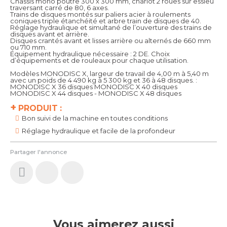
Châssis mono poutre 300 x 300 mm, chariot 2 roues sur essieu
traversant carré de 80, 6 axes.
Trains de disques montés sur paliers acier à roulements
coniques triple étanchéité et arbre train de disques de 40.
Réglage hydraulique et simultané de l’ouverture des trains de
disques avant et arrière.
Disques crantés avant et lisses arrière ou alternés de 660 mm
ou 710 mm.
Équipement hydraulique nécessaire : 2 DE. Choix
d’équipements et de rouleaux pour chaque utilisation.
Modèles MONODISC X, largeur de travail de 4,00 m à 5,40 m
avec un poids de 4 490 kg à 5 300 kg et 36 à 48 disques. :
MONODISC X 36 disques MONODISC X 40 disques
MONODISC X 44 disques - MONODISC X 48 disques
+
PRODUIT :
Bon suivi de la machine en toutes conditions
Réglage hydraulique et facile de la profondeur
Partager l'annonce
Vous aimerez aussi