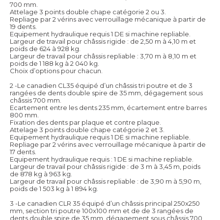
700 mm.
Attelage 3 points double chape catégorie 2 ou 3.
Repliage par 2 vérins avec verrouillage mécanique à partir de
19 dents.
Equipement hydraulique requis 1 DE si machine repliable.
Largeur de travail pour châssis rigide : de 2,50 m à 4,10 m et
poids de 624 à 928 kg.
Largeur de travail pour châssis repliable : 3,70 m à 8,10 m et
poids de 1 188 kg à 2 040 kg.
Choix d’options pour chacun.
2 -Le canadien CL35 équipé d’un châssis tri poutre et de 3
rangées de dents double spire de 35 mm, dégagement sous
châssis 700 mm.
Ecartement entre les dents 235 mm, écartement entre barres
800 mm.
Fixation des dents par plaque et contre plaque.
Attelage 3 points double chape catégorie 2 et 3.
Equipement hydraulique requis 1 DE si machine repliable.
Repliage par 2 vérins avec verrouillage mécanique à partir de
17 dents.
Equipement hydraulique requis : 1 DE si machine repliable.
Largeur de travail pour châssis rigide : de 3 m à 3,45 m, poids
de 878 kg à 963 kg.
Largeur de travail pour châssis repliable : de 3,90 m à 5,90 m,
poids de 1 503 kg à 1 894 kg.
3 -Le canadien CLR 35 équipé d’un châssis principal 250x250
mm, section tri poutre 100x100 mm et de de 3 rangées de
dents double spire de 35 mm, dégagement sous châssis 700