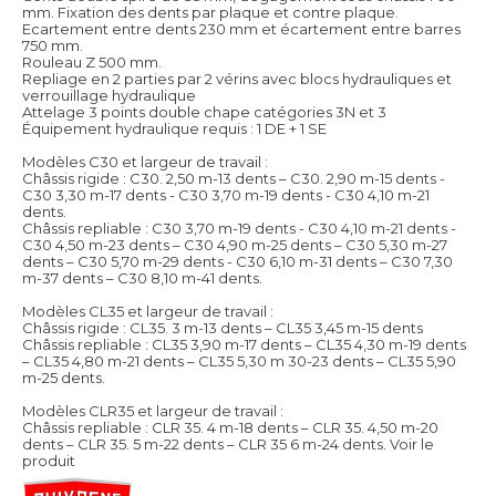
mm. Fixation des dents par plaque et contre plaque.
Ecartement entre dents 230 mm et écartement entre barres
750 mm.
Rouleau Z 500 mm.
Repliage en 2 parties par 2 vérins avec blocs hydrauliques et
verrouillage hydraulique
Attelage 3 points double chape catégories 3N et 3
Équipement hydraulique requis : 1 DE + 1 SE
Modèles C30 et largeur de travail :
Châssis rigide : C30. 2,50 m-13 dents – C30. 2,90 m-15 dents -
C30 3,30 m-17 dents - C30 3,70 m-19 dents - C30 4,10 m-21
dents.
Châssis repliable : C30 3,70 m-19 dents - C30 4,10 m-21 dents -
C30 4,50 m-23 dents – C30 4,90 m-25 dents – C30 5,30 m-27
dents – C30 5,70 m-29 dents - C30 6,10 m-31 dents – C30 7,30
m-37 dents – C30 8,10 m-41 dents.
Modèles CL35 et largeur de travail :
Châssis rigide : CL35. 3 m-13 dents – CL35 3,45 m-15 dents
Châssis repliable : CL35 3,90 m-17 dents – CL35 4,30 m-19 dents
– CL35 4,80 m-21 dents – CL35 5,30 m 30-23 dents – CL35 5,90
m-25 dents.
Modèles CLR35 et largeur de travail :
Châssis repliable : CLR 35. 4 m-18 dents – CLR 35. 4,50 m-20
dents – CLR 35. 5 m-22 dents – CLR 35 6 m-24 dents.
Voir le
produit