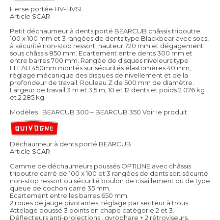
Herse portée HV-HVSL
Article SCAR
Petit déchaumeur à dents porté BEARCUB châssis tripoutre
100 x 100 mm et 3 rangées de dents type Blackbear avec socs,
à sécurité non-stop ressort, hauteur 720 mm et dégagement
sous châssis 850 mm. Ecartement entre dents 300 mm et
entre barres 700 mm. Rangée de disques niveleurs type
FLEAU 450mm montés sur sécurités élastomères 40 mm,
réglage mécanique des disques de nivellement et de la
profondeur de travail. Rouleau Z de 500 mm de diamètre.
Largeur de travail 3 m et 3,5 m, 10 et 12 dents et poids 2 076 kg
et 2 285 kg.
Modèles : BEARCUB 300 – BEARCUB 350
Voir le produit
Déchaumeur à dents porté BEARCUB
Article SCAR
Gamme de déchaumeurs poussés OPTILINE avec châssis
tripoutre carré de 100 x 100 et 3 rangées de dents soit sécurité
non-stop ressort ou sécurité boulon de cisaillement ou de type
queue de cochon carré 35 mm.
Ecartement entre les barres 650 mm.
2 roues de jauge pivotantes, réglage par secteur à trous.
Attelage poussé 3 points en chape catégorie 2 et 3.
Déflecteurs anti-projections , gyrophare + 2 rétroviseurs,