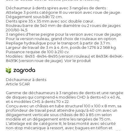
Déchaumeur à dents spires avec 3 rangées de dents :
Attelage 3 points catégorie III ou version avec roue de jauge.
Dégagement sous bâti 72 cm.
Dents spire 35 x 35 mm avec soc double cœur.
Rouleau barre de 540 mm de diamètre ou 2 roues de jauges
200/60-14,5.
3 rangées d'herse peigne pour la version avec roue de jauge.
Pour la version rouleau, grand choix de rouleaux en option.
Repliage hydraulique pour le transport à partir de 3,7 m.
Largeur de travail de 3 m à 4 ,6 m, poids de 1 276 à 2 568 kg.
Puissance requise de 100 à 210 cv.
Modèles : 8493 -8494-8495 (version rouleau) et 8493K-8494K-
8495K (version roue de jauge).
Voir le produit
Déchaumeur à dents
Article SCAR
Gamme de déchaumeurs à 3 rangées de dents et une rangée
de disques qui comprend 4 modèles CHD à dents 40 x 40 AL
et 4 modèles CHS à dents 70 x 22.
Conçu avec un châssis en tube structurel 100 x 100 x 8 mm, sa
profondeur de travail peut atteindre jusqu'à 40 cm avec un
dégagement verticale sous châssis de 80 à 85 cm selon
modèle et un dégagement entre les rangées de 75 cm.
L'attelage est de catégorie III, le bras monté avec sécurité
non-stop mécanique à ressort, avec bagues en téflon et