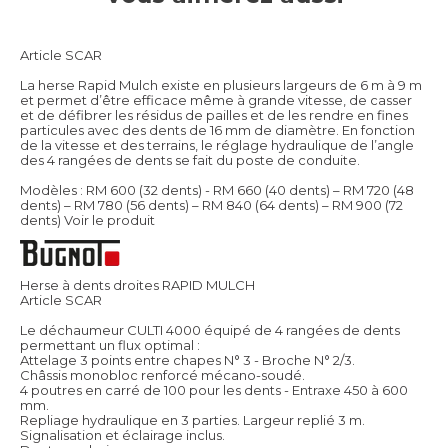
Article SCAR
La herse Rapid Mulch existe en plusieurs largeurs de 6 m à 9 m
et permet d’être efficace même à grande vitesse, de casser
et de défibrer les résidus de pailles et de les rendre en fines
particules avec des dents de 16 mm de diamètre. En fonction
de la vitesse et des terrains, le réglage hydraulique de l’angle
des 4 rangées de dents se fait du poste de conduite.
Modèles : RM 600 (32 dents) - RM 660 (40 dents) – RM 720 (48
dents) – RM 780 (56 dents) – RM 840 (64 dents) – RM 900 (72
dents)
Voir le produit
Herse à dents droites RAPID MULCH
Article SCAR
Le déchaumeur CULTI 4000 équipé de 4 rangées de dents
permettant un flux optimal :
Attelage 3 points entre chapes N° 3 - Broche N° 2/3.
Châssis monobloc renforcé mécano-soudé.
4 poutres en carré de 100 pour les dents - Entraxe 450 à 600
mm.
Repliage hydraulique en 3 parties. Largeur replié 3 m.
Signalisation et éclairage inclus.