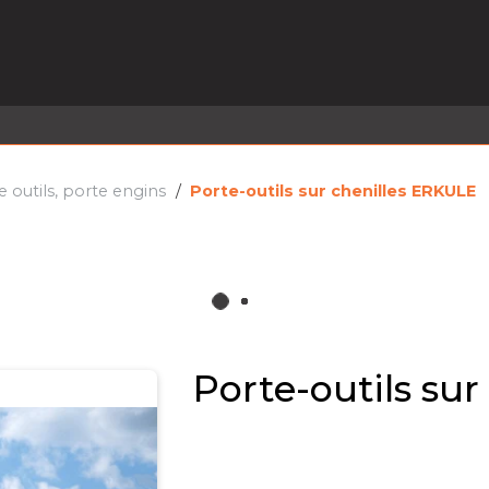
EL EN STOCK
ACTIVITÉS
SERVICES
PRISE
MARQUES
ACTUALITÉS
RECRUTEMENT
e outils, porte engins
Porte-outils sur chenilles ERKULE
Porte-outils su