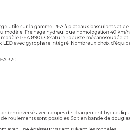
ge utile sur la gamme PEA à plateaux basculants et de 
 du modèle. Freinage hydraulique homologation 40 km/h e
 sur modèle PEA 890). Ossature robuste mécanosoudée et 
ux LED avec gyrophare intégré. Nombreux choix d’équip
PEA 320
 tandem inversé avec rampes de chargement hydrauliqu
e roulements sont possibles. Soit en bande de douglas
m avec une épaisseur variant suivant les modèles.