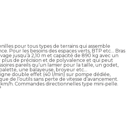
nilles pour tous types de terrains qui assemble
nce. Pour les besoins des espaces verts, BTP etc… Bras
vage jusqu’à 2,10 m et capacité de 890 kg avec un
r plus de précision et de polyvalence et qui peut
ires pareils qu’un lamier pour la taille, un godet,
palette, une balayeuse, broyeur etc…
1 ligne double effet (40 l/min) sur pompe dédiée,
que de l’outils sans perte de vitesse d’avancement.
 km/h. Commandes directionnelles type mini-pelle.
°