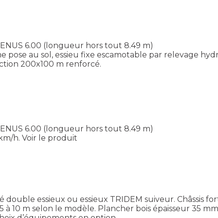
.
VENUS 6.00 (longueur hors tout 8.49 m)
 pose au sol, essieu fixe escamotable par relevage hyd
ction 200x100 m renforcé.
.
VENUS 6.00 (longueur hors tout 8.49 m)
km/h.
Voir le produit
uble essieux ou essieux TRIDEM suiveur. Châssis forte s
,5 à 10 m selon le modèle. Plancher bois épaisseur 35 m
hoix d’équipements en option.