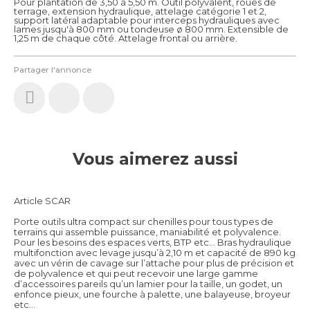
Pour plantation de 3,50 à 5,50 m. Outil polyvalent, roues de
terrage, extension hydraulique, attelage catégorie 1 et 2,
support latéral adaptable pour interceps hydrauliques avec
lames jusqu'à 800 mm ou tondeuse ø 800 mm. Extensible de
1,25 m de chaque côté. Attelage frontal ou arrière.
Partager l'annonce
Vous aimerez aussi
Article SCAR
Porte outils ultra compact sur chenilles pour tous types de
terrains qui assemble puissance, maniabilité et polyvalence.
Pour les besoins des espaces verts, BTP etc… Bras hydraulique
multifonction avec levage jusqu’à 2,10 m et capacité de 890 kg
avec un vérin de cavage sur l’attache pour plus de précision et
de polyvalence et qui peut recevoir une large gamme
d’accessoires pareils qu’un lamier pour la taille, un godet, un
enfonce pieux, une fourche à palette, une balayeuse, broyeur
etc…