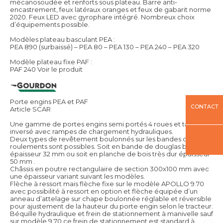
mécanosoudée et renforts sous plateau. Barre anti-
encastrement, feux latéraux oranges et feux de gabarit norme
2020. Feux LED avec gyrophare intégré. Nombreux choix
d’équipements possible.
Modèles plateau basculant PEA :
PEA 890 (surbaissé) – PEA 80 – PEA 130 – PEA 240 – PEA 320
Modèle plateau fixe PAF :
PAF 240
Voir le produit
Porte engins PEA et PAF
CONTACT
Article SCAR
Une gamme de portes engins semi portés 4 roues et tandem
inversé avec rampes de chargement hydrauliques.
Deux types de revêtement boulonnés sur les bandes de
roulements sont possibles. Soit en bande de douglas brut
épaisseur 32 mm ou soit en planche de bois très dur épaisseur
50 mm .
Châssis en poutre rectangulaire de section 300x100 mm avec
une épaisseur variant suivant les modèles.
Flèche à ressort mais flèche fixe sur le modèle APOLLO 9.70
avec possibilité à ressort en option et flèche équipée d’un
anneau d’attelage sur chape boulonnée réglable et réversible
pour ajustement de la hauteur du porte engin selon le tracteur.
Béquille hydraulique et frein de stationnement à manivelle sauf
sur modèle 9.70 ce frein de stationnement est standard à