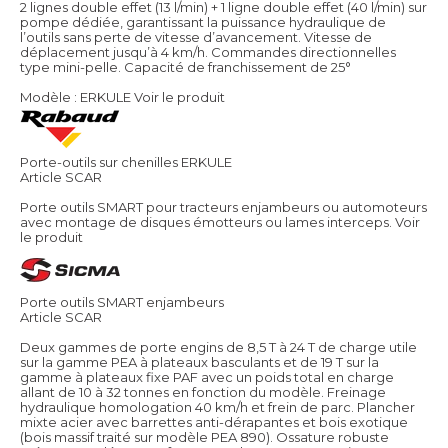
2 lignes double effet (13 l/min) + 1 ligne double effet (40 l/min) sur
pompe dédiée, garantissant la puissance hydraulique de
l’outils sans perte de vitesse d’avancement. Vitesse de
déplacement jusqu’à 4 km/h. Commandes directionnelles
type mini-pelle. Capacité de franchissement de 25°
Modèle : ERKULE
Voir le produit
Porte-outils sur chenilles ERKULE
Article SCAR
Porte outils SMART pour tracteurs enjambeurs ou automoteurs
avec montage de disques émotteurs ou lames interceps.
Voir
le produit
Porte outils SMART enjambeurs
Article SCAR
Deux gammes de porte engins de 8,5 T à 24 T de charge utile
sur la gamme PEA à plateaux basculants et de 19 T sur la
gamme à plateaux fixe PAF avec un poids total en charge
allant de 10 à 32 tonnes en fonction du modèle. Freinage
hydraulique homologation 40 km/h et frein de parc. Plancher
mixte acier avec barrettes anti-dérapantes et bois exotique
(bois massif traité sur modèle PEA 890). Ossature robuste