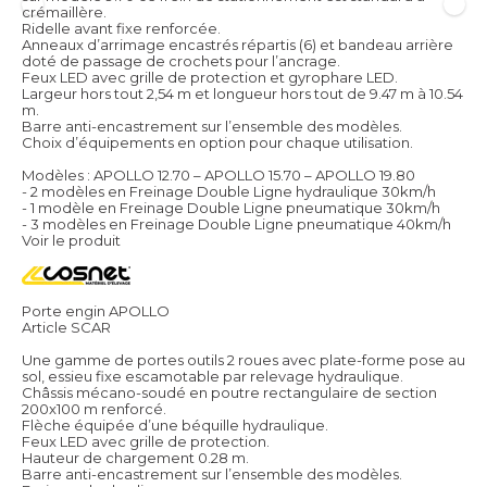
crémaillère.
Ridelle avant fixe renforcée.
Anneaux d’arrimage encastrés répartis (6) et bandeau arrière
doté de passage de crochets pour l’ancrage.
Feux LED avec grille de protection et gyrophare LED.
Largeur hors tout 2,54 m et longueur hors tout de 9.47 m à 10.54
m.
Barre anti-encastrement sur l’ensemble des modèles.
Choix d’équipements en option pour chaque utilisation.
Modèles : APOLLO 12.70 – APOLLO 15.70 – APOLLO 19.80
- 2 modèles en Freinage Double Ligne hydraulique 30km/h
- 1 modèle en Freinage Double Ligne pneumatique 30km/h
- 3 modèles en Freinage Double Ligne pneumatique 40km/h
Voir le produit
Porte engin APOLLO
Article SCAR
Une gamme de portes outils 2 roues avec plate-forme pose au
sol, essieu fixe escamotable par relevage hydraulique.
Châssis mécano-soudé en poutre rectangulaire de section
200x100 m renforcé.
Flèche équipée d’une béquille hydraulique.
Feux LED avec grille de protection.
Hauteur de chargement 0.28 m.
Barre anti-encastrement sur l’ensemble des modèles.