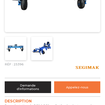
RÉF :
25396
Demande
Appelez-nous
d'informations
DESCRIPTION