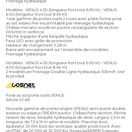
Freinage hydraulique
Modèles : VENUS 4.50 (longueur hors tout 6.95 m) – VENUS
6.00 (longueur hors tout 8.49 m)
"Une gamme de portes outils 2 roues avec plate-forme pose
au sol, essieu fixe escamotable par relevage hydraulique.
Châssis mécano-soudé en poutre rectangulaire de section
200x100 m renforcé.
Flèche équipée d’une béquille hydraulique.
Feux LED avec grille de protection.
Hauteur de chargement 0.28 m.
Barre anti-encastrement sur l’ensemble des modèles.
Freinage hydraulique
Modèles : VENUS 4.50 (longueur hors tout 6.95 m) – VENUS
6.00 (longueur hors tout 8.49 m)
2 modèles en Freinage Double Ligne hydraulique 30km/h.
Voir
le produit
Pose au sol porte outils VENUS
Article SCAR
Nouvelle gamme de portes engins SPEX40 semi-porté double
essieux ou essieux TRIDEM suiveur. Châssis forte section, flèche
ressort de série, béquille hydraulique de série. Largeur 2,5 m et
longueur de 7,5 à 10 m selon le modèle. Plancher bois
épaisseur 35 mm bois dur exotique qualité poids lourd. Avec
un PTAC de 20 000 et 32 000 Kg. Roues 445/45R19.5 neuves.