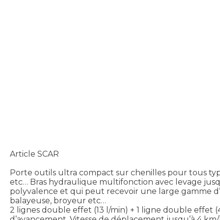
Article SCAR
Porte outils ultra compact sur chenilles pour tous typ
etc… Bras hydraulique multifonction avec levage jusqu
polyvalence et qui peut recevoir une large gamme d’ac
balayeuse, broyeur etc…
2 lignes double effet (13 l/min) + 1 ligne double effet
d’avancement. Vitesse de déplacement jusqu’à 4 km/h