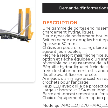
Demande d'information
DESCRIPTION
Une gamme de portes engins semi
chargement hydrauliques.
Deux types de revêtement boulonn
Soit en bande de douglas brut ép
épaisseur 50 mm .
Châssis en poutre rectangulaire 
suivant les modèles.
Flèche à ressort mais flèche fixe 
option et flèche équipée d’un an
réversible pour ajustement de la 
Béquille hydraulique et frein de 
frein de stationnement est standa
Ridelle avant fixe renforcée.
Anneaux d’arrimage encastrés répa
crochets pour l’ancrage.
Feux LED avec grille de protecti
Largeur hors tout 2,54 m et longu
Barre anti-encastrement sur l’en
Choix d’équipements en option po
Modèles : APOLLO 12.70 – APOLLO