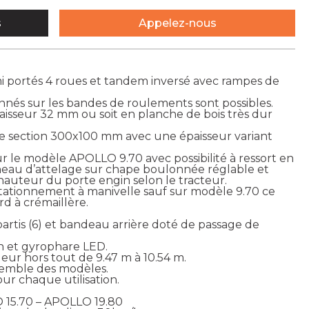
s
Appelez-nous
 portés 4 roues et tandem inversé avec rampes de
és sur les bandes de roulements sont possibles.
aisseur 32 mm ou soit en planche de bois très dur
de section 300x100 mm avec une épaisseur variant
sur le modèle APOLLO 9.70 avec possibilité à ressort en
neau d’attelage sur chape boulonnée réglable et
hauteur du porte engin selon le tracteur.
stationnement à manivelle sauf sur modèle 9.70 ce
rd à crémaillère.
rtis (6) et bandeau arrière doté de passage de
on et gyrophare LED.
eur hors tout de 9.47 m à 10.54 m.
semble des modèles.
ur chaque utilisation.
 15.70 – APOLLO 19.80