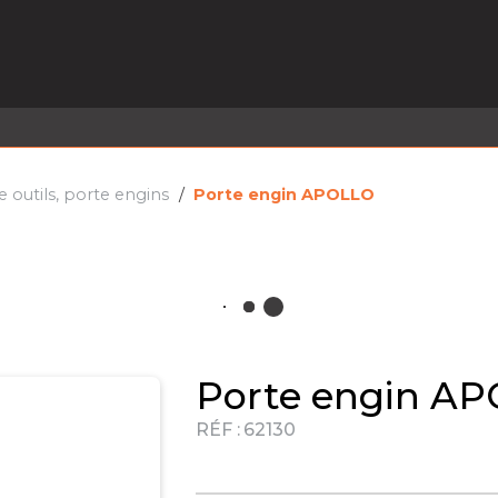
EL EN STOCK
ACTIVITÉS
SERVICES
PRISE
MARQUES
ACTUALITÉS
RECRUTEMENT
e outils, porte engins
Porte engin APOLLO
Porte engin A
RÉF :
62130