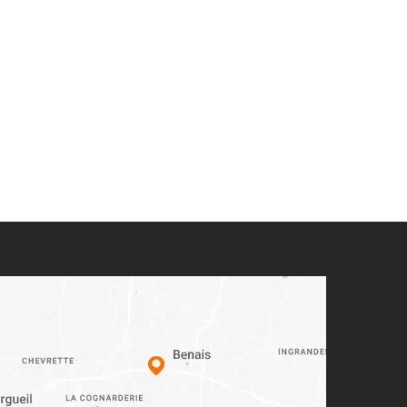
Plateau semi porté 2 roues
URANUS SPE