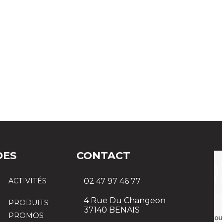
ager semi porté,
Plateau porté 6 roues
SATURNE PTE et STI
DES
CONTACT
ACTIVITÉS
02 47 97 46 77
4 Rue Du Changeon
PRODUITS
37140 BENAIS
PROMOS