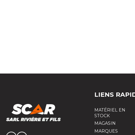
Plateau fourr
trainé
LIENS RAPI
MATÉRIEL EN
STOCK
MAGASIN
MARQUES