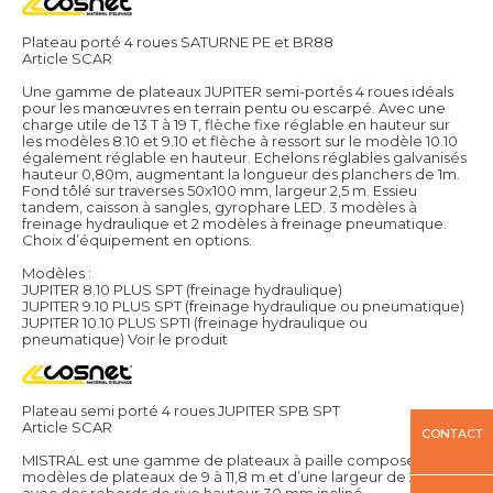
Plateau porté 4 roues SATURNE PE et BR88
Article SCAR
Une gamme de plateaux JUPITER semi-portés 4 roues idéals
pour les manœuvres en terrain pentu ou escarpé. Avec une
charge utile de 13 T à 19 T, flèche fixe réglable en hauteur sur
les modèles 8.10 et 9.10 et flèche à ressort sur le modèle 10.10
également réglable en hauteur. Echelons réglables galvanisés
hauteur 0,80m, augmentant la longueur des planchers de 1m.
Fond tôlé sur traverses 50x100 mm, largeur 2,5 m. Essieu
tandem, caisson à sangles, gyrophare LED. 3 modèles à
freinage hydraulique et 2 modèles à freinage pneumatique.
Choix d’équipement en options.
Modèles :
JUPITER 8.10 PLUS SPT (freinage hydraulique)
JUPITER 9.10 PLUS SPT (freinage hydraulique ou pneumatique)
JUPITER 10.10 PLUS SPTI (freinage hydraulique ou
pneumatique)
Voir le produit
Plateau semi porté 4 roues JUPITER SPB SPT
Article SCAR
CONTACT
MISTRAL est une gamme de plateaux à paille composé de
modèles de plateaux de 9 à 11,8 m et d’une largeur de 2,54 m
avec des rebords de rive hauteur 30 mm incliné.