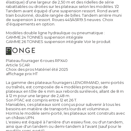
élastique) d’une largeur de 2,50 m et des ridelles de série
rabattables ou droites sur les plateaux selon les modèles. 1/2
Tandem avant équipé d’une suspension ressort. Rond avant
train boulonné, double rangée de billes. Tandem arrière muni
de suspension à ressort. Roues 445/45R19.5 neuves. Choix
d’équipements en option.
Modèles double ligne hydraulique ou pneumatique :
GAMME 24 TONNES suspension intégrale
GAMME 26 TONNES suspension intégrale
Voir le produit
Plateau fourrager 6 roues RPX40
Article SCAR
Choix des pros Matériel été 2025
affichage prix HT
La gamme des plateaux fourragers LENORMAND, semi-portés
ou traînés, est composée de 4 modèles principaux de
plateaux en tôle de 4 mm aux rebords surélevés, allant de 8 m
à 12 m pour une largeur de 2,48 m.
Son PTAC est compris entre 12 et 26 T.
Maniables, ces plateaux sont conçus pour subvenir à tous les
besoins en matière de transports lourds et volumineux.
Hormis le modèle semi-porté, les plateaux sont construits avec
un châssis UPN.
L'essieu est équipé à l'arrière d'un essieu fixe, ou d'un tandem,
ainsi que d'un tandem ou demi-tandem à l'avant (sauf pour le
modèle semi-porté).