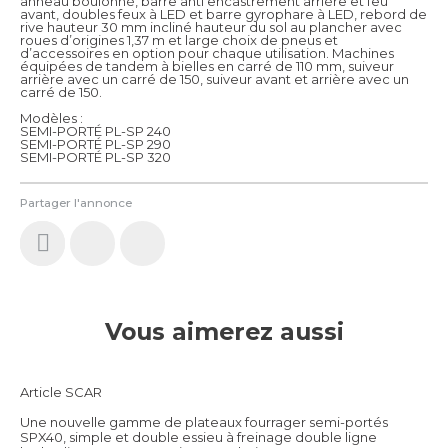
anneau boulonné, barre anti encastrement arrière et feu
avant, doubles feux à LED et barre gyrophare à LED, rebord de
rive hauteur 30 mm incliné hauteur du sol au plancher avec
roues d’origines 1,37 m et large choix de pneus et
d’accessoires en option pour chaque utilisation. Machines
équipées de tandem à bielles en carré de 110 mm, suiveur
arrière avec un carré de 150, suiveur avant et arrière avec un
carré de 150.
Modèles :
SEMI-PORTÉ PL-SP 240
SEMI-PORTÉ PL-SP 290
SEMI-PORTÉ PL-SP 320
Partager l'annonce
Vous aimerez aussi
Article SCAR
Une nouvelle gamme de plateaux fourrager semi-portés
SPX40, simple et double essieu à freinage double ligne