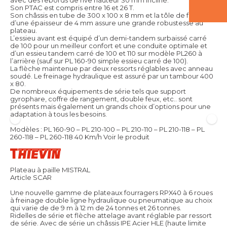
Son PTAC est compris entre 16 et 26 T.
Son châssis en tube de 300 x 100 x 8 mm et la tôle de fond
d’une épaisseur de 4 mm assure une grande robustesse au
plateau.
L’essieu avant est équipé d’un demi-tandem surbaissé carré
de 100 pour un meilleur confort et une conduite optimale et
d’un essieu tandem carré de 100 et 110 sur modèle PL260 à
l’arrière (sauf sur PL 160-90 simple essieu carré de 100).
La flèche maintenue par deux ressorts réglables avec anneau
soudé. Le freinage hydraulique est assuré par un tambour 400
x 80.
De nombreux équipements de série tels que support
gyrophare, coffre de rangement, double feux, etc.. sont
présents mais également un grands choix d’options pour une
adaptation à tous les besoins.
Modèles : PL 160-90 – PL 210-100 – PL 210-110 – PL 210-118 – PL
260-118 – PL 260-118 40 Km/h
Voir le produit
Plateau à paille MISTRAL
Article SCAR
Une nouvelle gamme de plateaux fourragers RPX40 à 6 roues
à freinage double ligne hydraulique ou pneumatique au choix
qui varie de de 9 m à 12 m de 24 tonnes et 26 tonnes.
Ridelles de série et flèche attelage avant réglable par ressort
de série. Avec de série un châssis IPE Acier HLE (haute limite