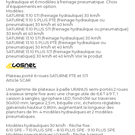
hydraulique et 6 modèles à freinage pneumatique. Choix
d’équipements en option.
Modèles :
SATURNE 11.10 STI (freinage hydraulique) 30 km/h
SATURNE 11.10 S PLUS PTE (freinage hydraulique ou
pneumatique) 30 km/h et 40 km/h
SATURNE 11.10 PLUS STI (freinage hydraulique ou pneumatique)
30 km/h et 40 km/h
SATURNE 13.10 STI (freinage hydraulique) 30 km/h
SATURNE 13.10 S PLUS PTE (freinage hydraulique ou
pneumatique) 30 km/h et 40 km/h
SATURNE 13.10 PLUS STI (freinage hydraulique ou
pneumatique)) 30 km/h et 40 km/h
Voir le produit
Plateau porté 6 roues SATURNE PTE et STI
Article SCAR
Une gamme de plateaux à paille URANUS semi-portés 2 roues
à essieux simple fixe avec une charge utile de 6,6 T à 9 T, 1
caisson à sangles, gyrophare LED, fond tôlé sur traverses
50x100 mm, largeur 2,5 m, béquille cric, échelons réglables
galvanisés hauteur 0,80m, augmentant la longueur des
planchers de 1m. 4 modèles hydrauliques et 2 modèles
pneumatiques.
Modèles hydrauliques 30 km/h - flèche fixe :
6.10 SPE – 7.10 PLUS SPE – 8.10 PLUS SPE - 9.10 PLUS SPE
Modèles pneumatiques 40 km/h - flèche à ressort :