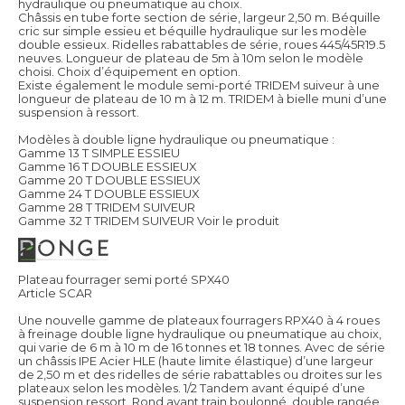
hydraulique ou pneumatique au choix.
Châssis en tube forte section de série, largeur 2,50 m. Béquille
cric sur simple essieu et béquille hydraulique sur les modèle
double essieux. Ridelles rabattables de série, roues 445/45R19.5
neuves. Longueur de plateau de 5m à 10m selon le modèle
choisi. Choix d’équipement en option.
Existe également le module semi-porté TRIDEM suiveur à une
longueur de plateau de 10 m à 12 m. TRIDEM à bielle muni d’une
suspension à ressort.
Modèles à double ligne hydraulique ou pneumatique :
Gamme 13 T SIMPLE ESSIEU
Gamme 16 T DOUBLE ESSIEUX
Gamme 20 T DOUBLE ESSIEUX
Gamme 24 T DOUBLE ESSIEUX
Gamme 28 T TRIDEM SUIVEUR
Gamme 32 T TRIDEM SUIVEUR
Voir le produit
Plateau fourrager semi porté SPX40
Article SCAR
Une nouvelle gamme de plateaux fourragers RPX40 à 4 roues
à freinage double ligne hydraulique ou pneumatique au choix,
qui varie de 6 m à 10 m de 16 tonnes et 18 tonnes. Avec de série
un châssis IPE Acier HLE (haute limite élastique) d’une largeur
de 2,50 m et des ridelles de série rabattables ou droites sur les
plateaux selon les modèles. 1/2 Tandem avant équipé d’une
suspension ressort. Rond avant train boulonné, double rangée