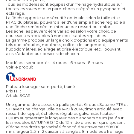
Tous les modèles sont équipés d'un freinage hydraulique sur
toutes les roues et d'un pare-chocs intégré d'un gyrophare et
éclairage.
La flèche apporte une sécurité optimale selon la taille et le
PTAC du plateau, pouvant aller d'une simple flèche réglable à
une flèche renforcée maintenue par ressort ou renfort.
Les échelles peuvent être variables selon votre choix, de
coulissantes repliables à non coulissantes repliables.
La gamme propose un large choix d'options et d'équipements
tels que béquilles, moulinets, coffres de rangement,
hubodomètres, éclairage et prise électrique, etc... pouvant
ainsi s'adapter aux besoins de chacun.
Modèles : semi-portés - 4 roues - 6 roues - 8 roues
Voir le produit
Plateau fourrager semi porté, trainé
Prix HT :
Article SCAR
Une gamme de plateaux à paille portés 6 roues Saturne PTE et
STI avec une charge utile de 14T9 à 20T4, timon articulé avec
ressort de rappel, échelons réglables galvanisés hauteur
0,80m augmentant la longueur des planchers de 1m (sauf sur
les modèles SATURNE 13.10 de 12 m de plancher qui disposent
d’échelons droits galvanisés) fond tôlé sur traverses 50x100
mm, largeur 2,5 m, 2 caissons à sangles. 8 modèles à freinage