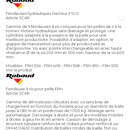
Fendeuses hydrauliques tracteur XYLO
Article SCAR
Gamme de 5 fendeuses à vis conçues pour les pelles de 2 à 14
tonnes. Moteur hydraulique sans drainage et protégé. Une
cylindrée adaptée à la puissance de la pelle pour une
meilleure productivité. Possibilité d’adapter, en option, le
grappin de manutention pour plus de productivité et
d’ergonomie. Vis avec pointe interchangeable en acier haute
résistance Ø de la vis 200 mm et 300 mm, hauteur de la vis 400
mm.
Modèles : FRH 304 - FRH 406 – FRH 508 – FRH 810 – FRH 1012
Voir le produit
Fendeuse à vis pour pelle FRH
Article SCAR
Gamme de dérouleuses robustes avec ou sans bras de
chargement en fonction du modèle pour un diamètre de balle
jusqu’à 1,80 m et un poids maxi de 1 000 kg. Attelage semi-
automatique. Déroulage à droite et pour les modèles mobiles
à droite, à gauche et en arrière. Caisson de déroulage à
structure tubulaire renforcée et châssis porteur renforcé sur
DM et DALM. Distribution de balles rondes de paille, foin ou