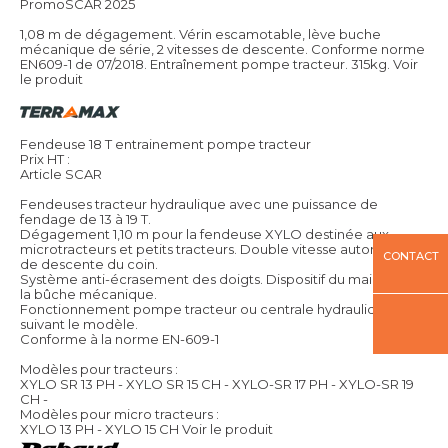
PromoSCAR 2025
1,08 m de dégagement. Vérin escamotable, lève buche
mécanique de série, 2 vitesses de descente. Conforme norme
EN609-1 de 07/2018. Entraînement pompe tracteur. 315kg.
Voir
le produit
Fendeuse 18 T entrainement pompe tracteur
Prix HT :
Article SCAR
Fendeuses tracteur hydraulique avec une puissance de
fendage de 13 à 19 T.
Dégagement 1,10 m pour la fendeuse XYLO destinée aux
microtracteurs et petits tracteurs. Double vitesse automatique
CONTACT
de descente du coin.
Système anti-écrasement des doigts. Dispositif du maintien de
la bûche mécanique.
Fonctionnement pompe tracteur ou centrale hydraulique
suivant le modèle.
Conforme à la norme EN-609-1
Modèles pour tracteurs :
XYLO SR 13 PH - XYLO SR 15 CH - XYLO-SR 17 PH - XYLO-SR 19
CH -
Modèles pour micro tracteurs :
XYLO 13 PH - XYLO 15 CH
Voir le produit