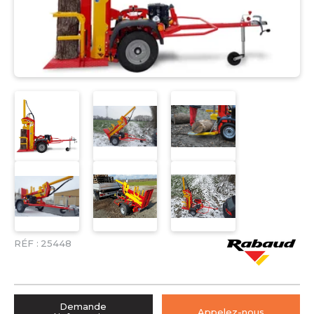
RÉF :
25448
Demande
Appelez-nous