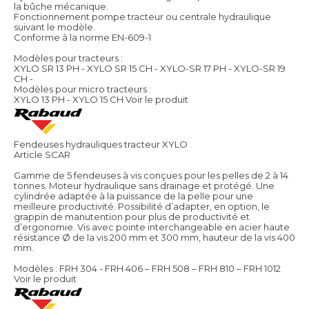
la bûche mécanique.
Fonctionnement pompe tracteur ou centrale hydraulique
suivant le modèle.
Conforme à la norme EN-609-1
Modèles pour tracteurs :
XYLO SR 13 PH - XYLO SR 15 CH - XYLO-SR 17 PH - XYLO-SR 19
CH -
Modèles pour micro tracteurs :
XYLO 13 PH - XYLO 15 CH
Voir le produit
Fendeuses hydrauliques tracteur XYLO
Article SCAR
Gamme de 5 fendeuses à vis conçues pour les pelles de 2 à 14
tonnes. Moteur hydraulique sans drainage et protégé. Une
cylindrée adaptée à la puissance de la pelle pour une
meilleure productivité. Possibilité d’adapter, en option, le
grappin de manutention pour plus de productivité et
d’ergonomie. Vis avec pointe interchangeable en acier haute
résistance Ø de la vis 200 mm et 300 mm, hauteur de la vis 400
mm.
Modèles : FRH 304 - FRH 406 – FRH 508 – FRH 810 – FRH 1012
Voir le produit