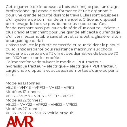
Cette gamme de fendeuses à bois est conçue pour un usage
professionnel qui associe performance et une ergonomie
pour une grande sécurité durant le travail. Elles sont équipées
d’un système de commande bi manuelle. Grâce au dispositif
de relevage, le bois se positionne sous le couteau. Ces
fendeuses sont aussi pourvues de série d’un couteau éclateur
plus grand et tranchant pour une grande efficacité du fendage,
d‘un vérin escamotable sans effort et sans outils, glissière laiton
pour guidage parfait.
Châssis robuste la poutre encastrée et soudée dans la plaque
du sol antidérapante pour résistance maximum aux chocs.
Avec une ouverture de 115 cm et des diamètres de bois de 70
cm à 100 cm selon le modèle.
L’alimentation varie suivant le modèle : PDF tracteur –
hydraulique tracteur – électrique – électrique + PDF tracteur.
Large choix d’options et accessoires montés d’usine ou par la
suite.
Modèles 13 tonnes :
VEL13 – VHY13 – VPF13 – VHE13 – VPE13
Modèles 17 tonnes :
VEL17 – VHY17 – VPF17 – VHE17 – VPE17
Modèles 22 tonnes :
VEL22 – VHY22 – VPF22 – VHE22 – VPE22
Modèles 27 tonnes :
VEL27 – VPF27 – VPE27
Voir le produit