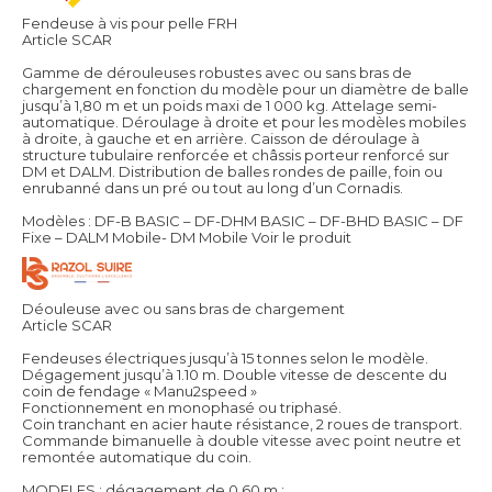
Fendeuse à vis pour pelle FRH
Article SCAR
Gamme de dérouleuses robustes avec ou sans bras de
chargement en fonction du modèle pour un diamètre de balle
jusqu’à 1,80 m et un poids maxi de 1 000 kg. Attelage semi-
automatique. Déroulage à droite et pour les modèles mobiles
à droite, à gauche et en arrière. Caisson de déroulage à
structure tubulaire renforcée et châssis porteur renforcé sur
DM et DALM. Distribution de balles rondes de paille, foin ou
enrubanné dans un pré ou tout au long d’un Cornadis.
Modèles : DF-B BASIC – DF-DHM BASIC – DF-BHD BASIC – DF
Fixe – DALM Mobile- DM Mobile
Voir le produit
Déouleuse avec ou sans bras de chargement
Article SCAR
Fendeuses électriques jusqu’à 15 tonnes selon le modèle.
Dégagement jusqu’à 1.10 m. Double vitesse de descente du
coin de fendage « Manu2speed »
Fonctionnement en monophasé ou triphasé.
Coin tranchant en acier haute résistance, 2 roues de transport.
Commande bimanuelle à double vitesse avec point neutre et
remontée automatique du coin.
MODELES : dégagement de 0,60 m :