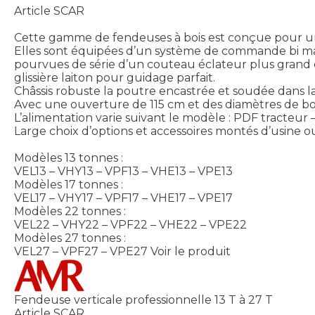
Article SCAR
Cette gamme de fendeuses à bois est conçue pour un 
Elles sont équipées d’un système de commande bi manue
pourvues de série d’un couteau éclateur plus grand e
glissière laiton pour guidage parfait.
Châssis robuste la poutre encastrée et soudée dans 
Avec une ouverture de 115 cm et des diamètres de bo
L’alimentation varie suivant le modèle : PDF tracteur 
Large choix d’options et accessoires montés d’usine ou 
Modèles 13 tonnes :
VEL13 – VHY13 – VPF13 – VHE13 – VPE13
Modèles 17 tonnes :
VEL17 – VHY17 – VPF17 – VHE17 – VPE17
Modèles 22 tonnes :
VEL22 – VHY22 – VPF22 – VHE22 – VPE22
Modèles 27 tonnes :
VEL27 – VPF27 – VPE27
Voir le produit
Fendeuse verticale professionnelle 13 T à 27 T
Article SCAR