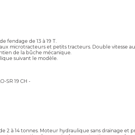
e fendage de 13 à 19 T.
x microtracteurs et petits tracteurs. Double vitesse a
intien de la bûche mécanique.
ique suivant le modèle.
LO-SR 19 CH -
e 2 à 14 tonnes. Moteur hydraulique sans drainage et pr