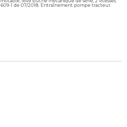
motable, lève buche mécanique de série, 2 vitesses
09-1 de 07/2018. Entraînement pompe tracteur.