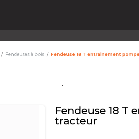
EL EN STOCK
ACTIVITÉS
SERVICES
PRISE
MARQUES
ACTUALITÉS
RECRUTEMENT
Fendeuses à bois
Fendeuse 18 T entrainement pompe
Fendeuse 18 T 
tracteur