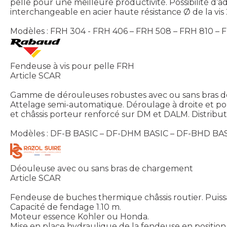
pelle pour une meilleure productivité. Possibilité d’
interchangeable en acier haute résistance Ø de la v
Modèles : FRH 304 - FRH 406 – FRH 508 – FRH 810 – 
Fendeuse à vis pour pelle FRH
Article SCAR
Gamme de dérouleuses robustes avec ou sans bras de
Attelage semi-automatique. Déroulage à droite et pou
et châssis porteur renforcé sur DM et DALM. Distribut
Modèles : DF-B BASIC – DF-DHM BASIC – DF-BHD BASI
Déouleuse avec ou sans bras de chargement
Article SCAR
Fendeuse de buches thermique châssis routier. Puis
Capacité de fendage 1.10 m.
Moteur essence Kohler ou Honda.
Mise en place hydraulique de la fendeuse en position d