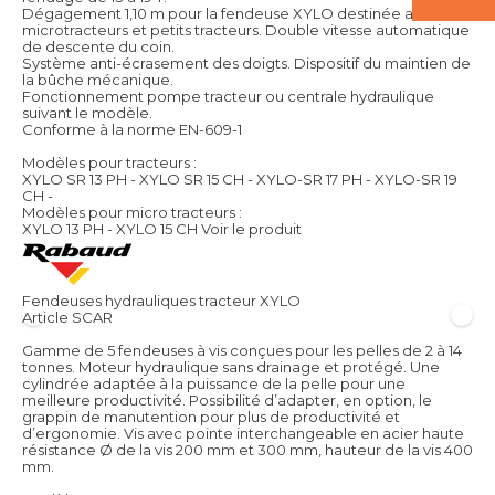
Dégagement 1,10 m pour la fendeuse XYLO destinée aux
microtracteurs et petits tracteurs. Double vitesse automatique
de descente du coin.
Système anti-écrasement des doigts. Dispositif du maintien de
la bûche mécanique.
Fonctionnement pompe tracteur ou centrale hydraulique
suivant le modèle.
Conforme à la norme EN-609-1
Modèles pour tracteurs :
XYLO SR 13 PH - XYLO SR 15 CH - XYLO-SR 17 PH - XYLO-SR 19
CH -
Modèles pour micro tracteurs :
XYLO 13 PH - XYLO 15 CH
Voir le produit
Fendeuses hydrauliques tracteur XYLO
Article SCAR
Gamme de 5 fendeuses à vis conçues pour les pelles de 2 à 14
tonnes. Moteur hydraulique sans drainage et protégé. Une
cylindrée adaptée à la puissance de la pelle pour une
meilleure productivité. Possibilité d’adapter, en option, le
grappin de manutention pour plus de productivité et
d’ergonomie. Vis avec pointe interchangeable en acier haute
résistance Ø de la vis 200 mm et 300 mm, hauteur de la vis 400
mm.