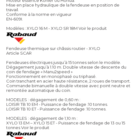
Moteur essence Kohler ou Honda.
Mise en place hydraulique de la fendeuse en position de
travail.
Conforme à la norme en vigueur
EN-609I.
Modèles : XYLO 16 M - XYLO SR 18M
Voir le produit
Fendeuse thermique sur châssis routier - XYLO
Article SCAR
Fendeuses électriques jusqu’à 15 tonnes selon le modèle.
Dégagement jusqu’à 1.10 m. Double vitesse de descente du
coin de fendage « Manu2speed »
Fonctionnement en monophasé ou triphasé.
Coin tranchant en acier haute résistance, 2 roues de transport.
Commande bimanuelle à double vitesse avec point neutre et
remontée automatique du coin.
MODELES : dégagement de 0,60 m :
LOISIR TB 10 EM - Puissance de fendage :10 tonnes.
LOISIR TB 10 ET - Puissance de fendage :10 tonnes.
MODELES : dégagement de 1,10 m :
XYLO 13 EM – XYLO 15 ET - Puissance de fendage de 13 ou 15
tonnes
Voir le produit