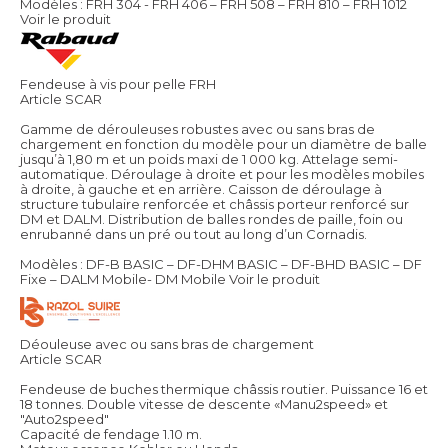
Modèles : FRH 304 - FRH 406 – FRH 508 – FRH 810 – FRH 1012
Voir le produit
Fendeuse à vis pour pelle FRH
Article SCAR
Gamme de dérouleuses robustes avec ou sans bras de
chargement en fonction du modèle pour un diamètre de balle
jusqu’à 1,80 m et un poids maxi de 1 000 kg. Attelage semi-
automatique. Déroulage à droite et pour les modèles mobiles
à droite, à gauche et en arrière. Caisson de déroulage à
structure tubulaire renforcée et châssis porteur renforcé sur
DM et DALM. Distribution de balles rondes de paille, foin ou
enrubanné dans un pré ou tout au long d’un Cornadis.
Modèles : DF-B BASIC – DF-DHM BASIC – DF-BHD BASIC – DF
Fixe – DALM Mobile- DM Mobile
Voir le produit
Déouleuse avec ou sans bras de chargement
Article SCAR
Fendeuse de buches thermique châssis routier. Puissance 16 et
18 tonnes. Double vitesse de descente «Manu2speed» et
"Auto2speed"
Capacité de fendage 1.10 m.