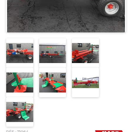
RÉF :
71064