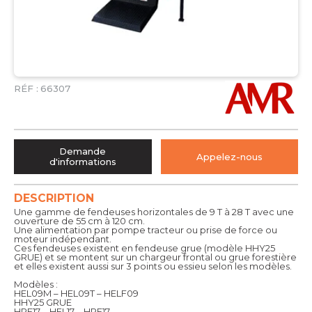
RÉF :
66307
Demande
Appelez-nous
d'informations
DESCRIPTION
Une gamme de fendeuses horizontales de 9 T à 28 T avec une
ouverture de 55 cm à 120 cm.
Une alimentation par pompe tracteur ou prise de force ou
moteur indépendant.
Ces fendeuses existent en fendeuse grue (modèle HHY25
GRUE) et se montent sur un chargeur frontal ou grue forestière
et elles existent aussi sur 3 points ou essieu selon les modèles.
Modèles :
HEL09M – HEL09T – HELF09
HHY25 GRUE
HPF17 – HEL17 – HPE17