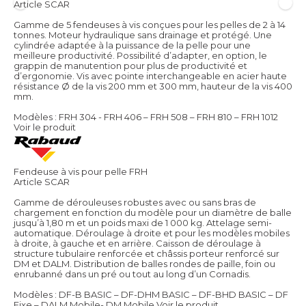
Article SCAR
Gamme de 5 fendeuses à vis conçues pour les pelles de 2 à 14
tonnes. Moteur hydraulique sans drainage et protégé. Une
cylindrée adaptée à la puissance de la pelle pour une
meilleure productivité. Possibilité d’adapter, en option, le
grappin de manutention pour plus de productivité et
d’ergonomie. Vis avec pointe interchangeable en acier haute
résistance Ø de la vis 200 mm et 300 mm, hauteur de la vis 400
mm.
Modèles : FRH 304 - FRH 406 – FRH 508 – FRH 810 – FRH 1012
Voir le produit
Fendeuse à vis pour pelle FRH
Article SCAR
Gamme de dérouleuses robustes avec ou sans bras de
chargement en fonction du modèle pour un diamètre de balle
jusqu’à 1,80 m et un poids maxi de 1 000 kg. Attelage semi-
automatique. Déroulage à droite et pour les modèles mobiles
à droite, à gauche et en arrière. Caisson de déroulage à
structure tubulaire renforcée et châssis porteur renforcé sur
DM et DALM. Distribution de balles rondes de paille, foin ou
enrubanné dans un pré ou tout au long d’un Cornadis.
Modèles : DF-B BASIC – DF-DHM BASIC – DF-BHD BASIC – DF
Fixe – DALM Mobile- DM Mobile
Voir le produit