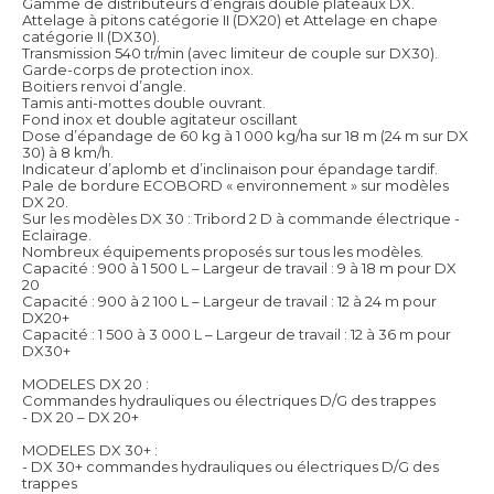
Gamme de distributeurs d’engrais double plateaux DX.
Attelage à pitons catégorie II (DX20) et Attelage en chape
catégorie II (DX30).
Transmission 540 tr/min (avec limiteur de couple sur DX30).
Garde-corps de protection inox.
Boitiers renvoi d’angle.
Tamis anti-mottes double ouvrant.
Fond inox et double agitateur oscillant
Dose d’épandage de 60 kg à 1 000 kg/ha sur 18 m (24 m sur DX
30) à 8 km/h.
Indicateur d’aplomb et d’inclinaison pour épandage tardif.
Pale de bordure ECOBORD « environnement » sur modèles
DX 20.
Sur les modèles DX 30 : Tribord 2 D à commande électrique -
Eclairage.
Nombreux équipements proposés sur tous les modèles.
Capacité : 900 à 1 500 L – Largeur de travail : 9 à 18 m pour DX
20
Capacité : 900 à 2 100 L – Largeur de travail : 12 à 24 m pour
DX20+
Capacité : 1 500 à 3 000 L – Largeur de travail : 12 à 36 m pour
DX30+
MODELES DX 20 :
Commandes hydrauliques ou électriques D/G des trappes
- DX 20 – DX 20+
MODELES DX 30+ :
- DX 30+ commandes hydrauliques ou électriques D/G des
trappes