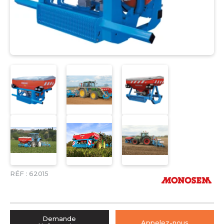
RÉF :
62015
Demande
Appelez-nous