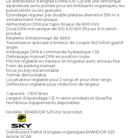
Le distributeur d’engrais EPANDOR S25 est une remorque
épandeuse semi-portée pour les fertilisants organiques, les
pulvérulents ou les granulés.
Epandage régulier par double plateau diamètre 550 m à
entraînement mécanique.
Alimentation DPA par tapis doseur de 800 mm.
Dose DPA mécanique de 100 à 10 500 l/ha sur 6 m selon
produit.
Réglette d’étalonnage de débit.
Transmission spéciale à limiteur de couple 540 tr/min grand
angle.
Embrayage DPA à commande hydraulique 1 SE.
Débrayage manuel DPA en position route.
Flèche réglable en hauteur et longueur avec anneau fixe.
Frein de parking manuel.
Roue jockey escamotable.
Trémie démontable.
Localisateur réglable pour 2 rangs et pour inter rangs.
Déflecteur réglable pour réduction de largeur.
Capacité : 1 500 litres.
Largeur d’épandage 1-12 m selon produits et dose/ha.
Nombreux équipements disponibles.
Modèle : EPANDOR S25
Voir le produit
Distributeur traîné d'engrais organiques EPANDOR S25
Article SCAR