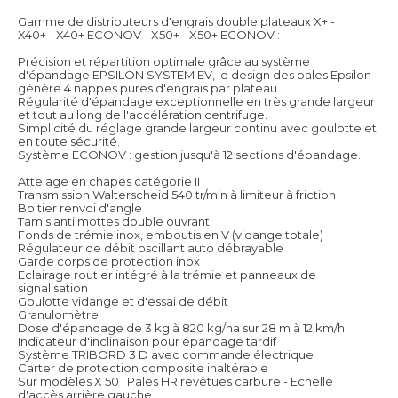
Gamme de distributeurs d'engrais double plateaux X+ -
X40+ - X40+ ECONOV - X50+ - X50+ ECONOV :
Précision et répartition optimale grâce au système
d'épandage EPSILON SYSTEM EV, le design des pales Epsilon
génère 4 nappes pures d'engrais par plateau.
Régularité d'épandage exceptionnelle en très grande largeur
et tout au long de l'accélération centrifuge.
Simplicité du réglage grande largeur continu avec goulotte et
en toute sécurité.
Système ECONOV : gestion jusqu'à 12 sections d'épandage.
Attelage en chapes catégorie II
Transmission Walterscheid 540 tr/min à limiteur à friction
Boitier renvoi d'angle
Tamis anti mottes double ouvrant
Fonds de trémie inox, emboutis en V (vidange totale)
Régulateur de débit oscillant auto débrayable
Garde corps de protection inox
Eclairage routier intégré à la trémie et panneaux de
signalisation
Goulotte vidange et d'essai de débit
Granulomètre
Dose d'épandage de 3 kg à 820 kg/ha sur 28 m à 12 km/h
Indicateur d'inclinaison pour épandage tardif
Système TRIBORD 3 D avec commande électrique
Carter de protection composite inaltérable
Sur modèles X 50 : Pales HR revêtues carbure - Echelle
d'accès arrière gauche.