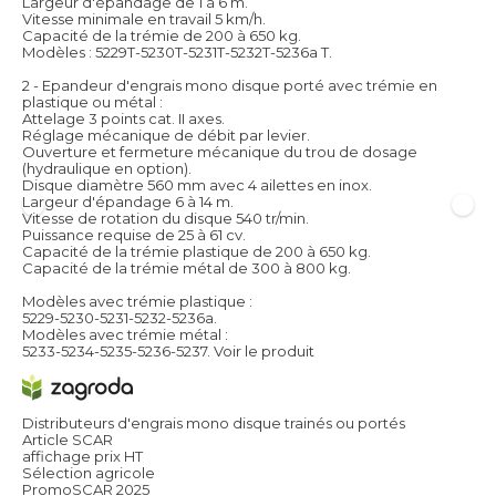
Largeur d'épandage de 1 à 6 m.
Vitesse minimale en travail 5 km/h.
Capacité de la trémie de 200 à 650 kg.
Modèles : 5229T-5230T-5231T-5232T-5236a T.
2 - Epandeur d'engrais mono disque porté avec trémie en
plastique ou métal :
Attelage 3 points cat. II axes.
Réglage mécanique de débit par levier.
Ouverture et fermeture mécanique du trou de dosage
(hydraulique en option).
Disque diamètre 560 mm avec 4 ailettes en inox.
Largeur d'épandage 6 à 14 m.
Vitesse de rotation du disque 540 tr/min.
Puissance requise de 25 à 61 cv.
Capacité de la trémie plastique de 200 à 650 kg.
Capacité de la trémie métal de 300 à 800 kg.
Modèles avec trémie plastique :
5229-5230-5231-5232-5236a.
Modèles avec trémie métal :
5233-5234-5235-5236-5237.
Voir le produit
Distributeurs d'engrais mono disque trainés ou portés
Article SCAR
affichage prix HT
Sélection agricole
PromoSCAR 2025