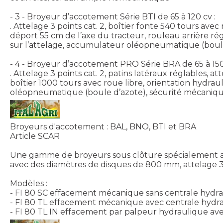
- 3 - Broyeur d’accotement Série BTI de 65 à 120 cv :
. Attelage 3 points cat. 2, boîtier fonte 540 tours a
déport 55 cm de l’axe du tracteur, rouleau arrière ré
sur l’attelage, accumulateur oléopneumatique (boule
- 4 - Broyeur d’accotement PRO Série BRA de 65 à 150
. Attelage 3 points cat. 2, patins latéraux réglables, a
boîtier 1000 tours avec roue libre, orientation hydr
oléopneumatique (boule d’azote), sécurité mécanique
Broyeurs d'accotement : BAL, BNO, BTI et BRA
Article SCAR
Une gamme de broyeurs sous clôture spécialement ad
avec des diamètres de disques de 800 mm, attelage 3 p
Modèles :
- FI 80 SC effacement mécanique sans centrale hydrau
- FI 80 TL effacement mécanique avec centrale hydra
- FI 80 TL IN effacement par palpeur hydraulique av