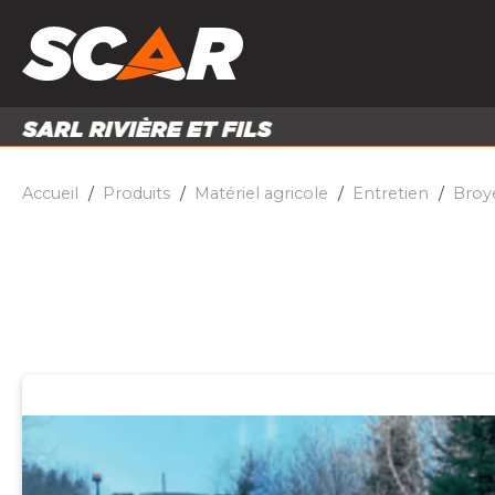
PRODUITS
MATÉRI
MATÉRIEL AGRICOLE
ENTRE
PIÈCES ET ACCESSOIRES
Accueil
Produits
Matériel agricole
Entretien
Broy