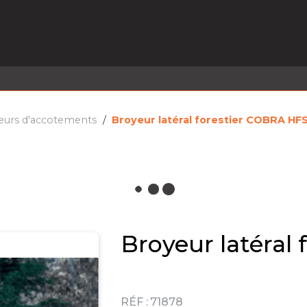
EL EN STOCK
ACTIVITÉS
SERVICES
PRISE
MARQUES
ACTUALITÉS
RECRUTEMENT
eurs d'accotements
Broyeur latéral forestier COBRA HF
Broyeur latéral
RÉF :
71878