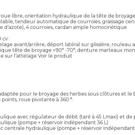
vec roue libre, orientation hydraulique de la tête de bro
glable, tendeur automatique de courroies, graissage cent
 d’azote), 4 courroies, cardan simple homocinétique
 cv :
ttelage avant/arrière, déport latéral sur glissière, roule
aulique tête de broyage +90° -70°, denture marteaux mon
 sur l’attelage
Voir le produit
aptée pour le broyage des herbes sous clôtures et le 
oints, roue pivotante à 360 °.
lique avec régulateur de débit (taré à 45 Lmaxi) et de 
ulique (pompe + réservoir indépendant 36 L)
ec centrale hydraulique (pompe + réservoir indépendant