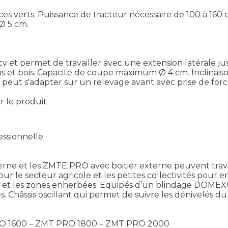
ces verts. Puissance de tracteur nécessaire de 100 à 160 
Ø 5 cm.
 cv et permet de travailler avec une extension latérale
ns et bois. Capacité de coupe maximum Ø 4 cm. Inclinaiso
i peut s'adapter sur un relevage avant avec prise de forc
ir le produit
ssionnelle
ne et les ZMTE PRO avec boitier externe peuvent travail
our le secteur agricole et les petites collectivités pour e
4 cm et les zones enherbées. Equipés d’un blindage DOME
. Châssis oscillant qui permet de suivre les dénivelés du t
 PRO 1600 – ZMT PRO 1800 – ZMT PRO 2000