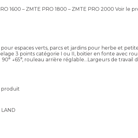
E PRO 1600 – ZMTE PRO 1800 – ZMTE PRO 2000
Voir le p
ur espaces verts, parcs et jardins pour herbe et peti
lage 3 points catégorie I ou II, boitier en fonte avec ro
90° ↓65°, rouleau arrière réglable…Largeurs de travail de 
e produit
t LAND