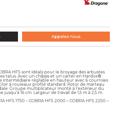
s
Appelez-nous
COBRA HFS sont idéals pour le broyage des arbustes
les talus. Avec un châssis et un carter en Hardox®.
e intermédiaire réglable en hauteur avec 6 courroies
cloir à rouleaux profilé standard. Rotor de marteau
ïdale. Groupe multiplicateur monté à l’extérieur du
 jusqu’à 16 cm. Largeur de travail de 1,5 m à 2,5 m.
RA HFS 1750 – COBRA HFS 2000 – COBRA HFS 2250 –