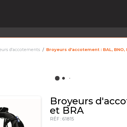
EL EN STOCK
ACTIVITÉS
SERVICES
PRISE
MARQUES
ACTUALITÉS
RECRUTEMENT
eurs d'accotements
Broyeurs d'accotement : BAL, BNO, 
Broyeurs d'acco
et BRA
RÉF :
61815