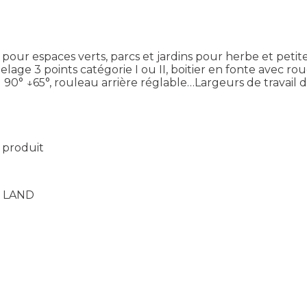
ur espaces verts, parcs et jardins pour herbe et peti
lage 3 points catégorie I ou II, boitier en fonte avec ro
90° ↓65°, rouleau arrière réglable…Largeurs de travail de 
e produit
t LAND