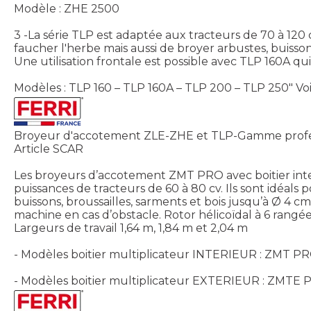
Modèle : ZHE 2500
3 -La série TLP est adaptée aux tracteurs de 70 à 120
faucher l'herbe mais aussi de broyer arbustes, buisso
Une utilisation frontale est possible avec TLP 160A qu
Modèles : TLP 160 – TLP 160A – TLP 200 – TLP 250"
Vo
Broyeur d'accotement ZLE-ZHE et TLP-Gamme profe
Article SCAR
Les broyeurs d’accotement ZMT PRO avec boitier inter
puissances de tracteurs de 60 à 80 cv. Ils sont idéals p
buissons, broussailles, sarments et bois jusqu’à Ø 
machine en cas d’obstacle. Rotor hélicoïdal à 6 rangées
Largeurs de travail 1,64 m, 1,84 m et 2,04 m
- Modèles boitier multiplicateur INTERIEUR : ZMT
- Modèles boitier multiplicateur EXTERIEUR : ZMT