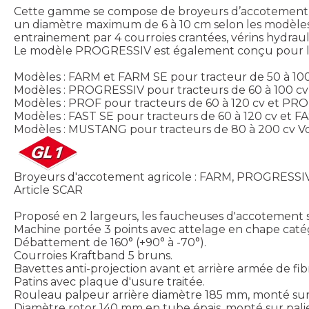
Cette gamme se compose de broyeurs d’accotement pour
un diamètre maximum de 6 à 10 cm selon les modèles. Lar
entrainement par 4 courroies crantées, vérins hydrauli
Le modèle PROGRESSIV est également conçu pour les
Modèles : FARM et FARM SE pour tracteur de 50 à 10
Modèles : PROGRESSIV pour tracteurs de 60 à 100 cv
Modèles : PROF pour tracteurs de 60 à 120 cv et PRO
Modèles : FAST SE pour tracteurs de 60 à 120 cv et F
Modèles : MUSTANG pour tracteurs de 80 à 200 cv
Vo
Broyeurs d'accotement agricole : FARM, PROGRESS
Article SCAR
Proposé en 2 largeurs, les faucheuses d'accotement sont 
Machine portée 3 points avec attelage en chape caté
Débattement de 160° (+90° à -70°).
Courroies Kraftband 5 bruns.
Bavettes anti-projection avant et arrière armée de fib
Patins avec plaque d'usure traitée.
Rouleau palpeur arrière diamètre 185 mm, monté sur r
Diamètre rotor 140 mm en tube épais, monté sur palie