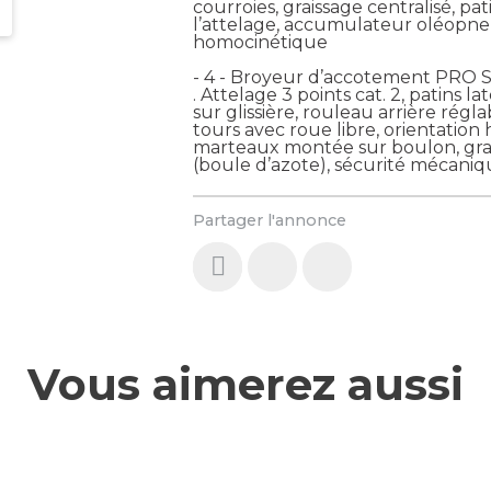
courroies, graissage centralisé, p
l’attelage, accumulateur oléopne
homocinétique
- 4 - Broyeur d’accotement PRO Sé
. Attelage 3 points cat. 2, patins l
sur glissière, rouleau arrière rég
tours avec roue libre, orientatio
marteaux montée sur boulon, gra
(boule d’azote), sécurité mécaniqu
Partager l'annonce
Vous aimerez aussi