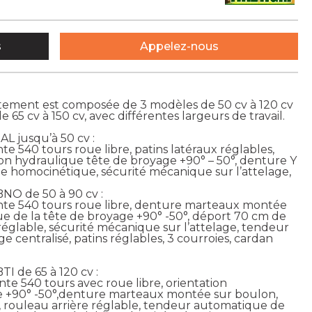
s
Appelez-nous
ement est composée de 3 modèles de 50 cv à 120 cv
65 cv à 150 cv, avec différentes largeurs de travail.
AL jusqu’à 50 cv :
fonte 540 tours roue libre, patins latéraux réglables,
tion hydraulique tête de broyage +90° – 50°, denture Y
e homocinétique, sécurité mécanique sur l’attelage,
BNO de 50 à 90 cv :
r fonte 540 tours roue libre, denture marteaux montée
ue de la tête de broyage +90° -50°, déport 70 cm de
 réglable, sécurité mécanique sur l’attelage, tendeur
e centralisé, patins réglables, 3 courroies, cardan
TI de 65 à 120 cv :
fonte 540 tours avec roue libre, orientation
ge +90° -50°,denture marteaux montée sur boulon,
, rouleau arrière réglable, tendeur automatique de