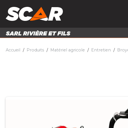
PRODUITS
MATÉRI
MATÉRIEL AGRICOLE
ENTRE
PIÈCES ET ACCESSOIRES
Accueil
Produits
Matériel agricole
Entretien
Broy