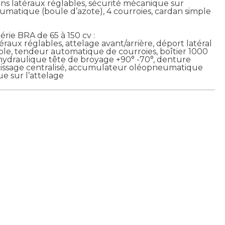
atins latéraux réglables, sécurité mécanique sur
umatique (boule d’azote), 4 courroies, cardan simple
rie BRA de 65 à 150 cv :
atéraux réglables, attelage avant/arrière, déport latéral
lable, tendeur automatique de courroies, boîtier 1000
n hydraulique tête de broyage +90° -70°, denture
issage centralisé, accumulateur oléopneumatique
e sur l’attelage