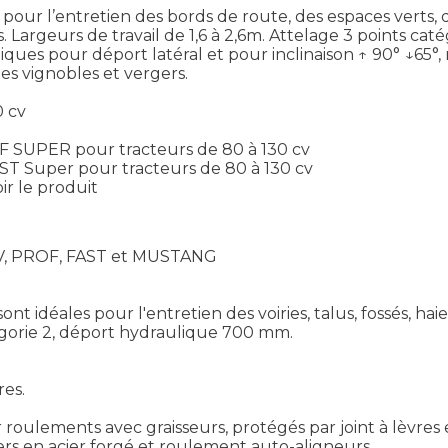
 l’entretien des bords de route, des espaces verts, des
geurs de travail de 1,6 à 2,6m. Attelage 3 points catégor
ques pour déport latéral et pour inclinaison ↑ 90° ↓65°, 
 vignobles et vergers.
0 cv
F SUPER pour tracteurs de 80 à 130 cv
AST Super pour tracteurs de 80 à 130 cv
ir le produit
IV, PROF, FAST et MUSTANG
idéales pour l'entretien des voiries, talus, fossés, haies,
gorie 2, déport hydraulique 700 mm.
res.
oulements avec graisseurs, protégés par joint à lèvres
rs en acier forgé et roulement auto-aligneurs.