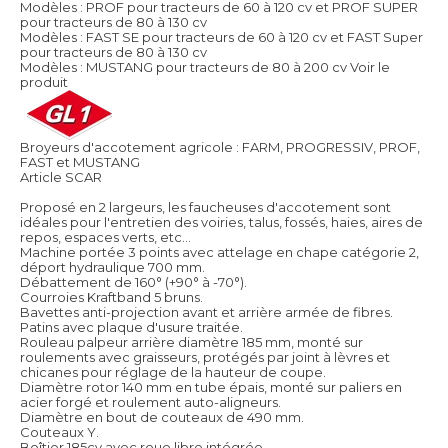
Modèles : PROF pour tracteurs de 60 à 120 cv et PROF SUPER
pour tracteurs de 80 à 130 cv
Modèles : FAST SE pour tracteurs de 60 à 120 cv et FAST Super
pour tracteurs de 80 à 130 cv
Modèles : MUSTANG pour tracteurs de 80 à 200 cv
Voir le
produit
Broyeurs d'accotement agricole : FARM, PROGRESSIV, PROF,
FAST et MUSTANG
Article SCAR
Proposé en 2 largeurs, les faucheuses d'accotement sont
idéales pour l'entretien des voiries, talus, fossés, haies, aires de
repos, espaces verts, etc...
Machine portée 3 points avec attelage en chape catégorie 2,
déport hydraulique 700 mm.
Débattement de 160° (+90° à -70°).
Courroies Kraftband 5 bruns.
Bavettes anti-projection avant et arrière armée de fibres.
Patins avec plaque d'usure traitée.
Rouleau palpeur arrière diamètre 185 mm, monté sur
roulements avec graisseurs, protégés par joint à lèvres et
chicanes pour réglage de la hauteur de coupe.
Diamètre rotor 140 mm en tube épais, monté sur paliers en
acier forgé et roulement auto-aligneurs.
Diamètre en bout de couteaux de 490 mm.
Couteaux Y.
Boîtier 185cv avec roue libre intégrée.