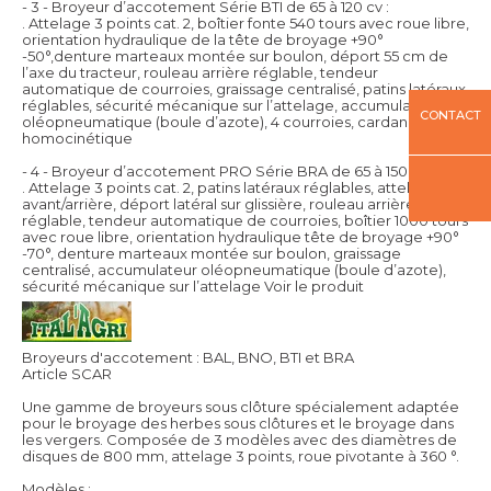
- 3 - Broyeur d’accotement Série BTI de 65 à 120 cv :
. Attelage 3 points cat. 2, boîtier fonte 540 tours avec roue libre,
orientation hydraulique de la tête de broyage +90°
-50°,denture marteaux montée sur boulon, déport 55 cm de
l’axe du tracteur, rouleau arrière réglable, tendeur
automatique de courroies, graissage centralisé, patins latéraux
réglables, sécurité mécanique sur l’attelage, accumulateur
CONTACT
oléopneumatique (boule d’azote), 4 courroies, cardan simple
homocinétique
- 4 - Broyeur d’accotement PRO Série BRA de 65 à 150 cv :
. Attelage 3 points cat. 2, patins latéraux réglables, attelage
avant/arrière, déport latéral sur glissière, rouleau arrière
réglable, tendeur automatique de courroies, boîtier 1000 tours
avec roue libre, orientation hydraulique tête de broyage +90°
-70°, denture marteaux montée sur boulon, graissage
centralisé, accumulateur oléopneumatique (boule d’azote),
sécurité mécanique sur l’attelage
Voir le produit
Broyeurs d'accotement : BAL, BNO, BTI et BRA
Article SCAR
Une gamme de broyeurs sous clôture spécialement adaptée
pour le broyage des herbes sous clôtures et le broyage dans
les vergers. Composée de 3 modèles avec des diamètres de
disques de 800 mm, attelage 3 points, roue pivotante à 360 °.
Modèles :