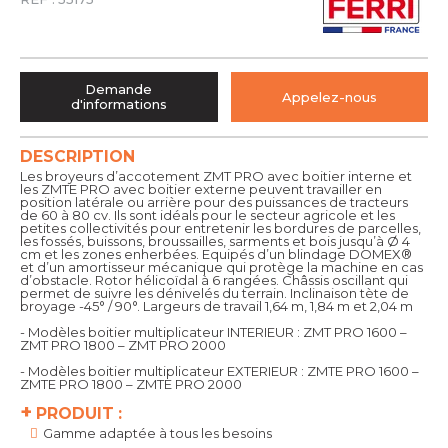
Demande
Appelez-nous
d'informations
DESCRIPTION
Les broyeurs d’accotement ZMT PRO avec boitier interne et
les ZMTE PRO avec boitier externe peuvent travailler en
position latérale ou arrière pour des puissances de tracteurs
de 60 à 80 cv. Ils sont idéals pour le secteur agricole et les
petites collectivités pour entretenir les bordures de parcelles,
les fossés, buissons, broussailles, sarments et bois jusqu’à Ø 4
cm et les zones enherbées. Equipés d’un blindage DOMEX®
et d’un amortisseur mécanique qui protège la machine en cas
d’obstacle. Rotor hélicoïdal à 6 rangées. Châssis oscillant qui
permet de suivre les dénivelés du terrain. Inclinaison tète de
broyage -45° / 90°. Largeurs de travail 1,64 m, 1,84 m et 2,04 m
- Modèles boitier multiplicateur INTERIEUR : ZMT PRO 1600 –
ZMT PRO 1800 – ZMT PRO 2000
- Modèles boitier multiplicateur EXTERIEUR : ZMTE PRO 1600 –
ZMTE PRO 1800 – ZMTE PRO 2000
+
PRODUIT :
Gamme adaptée à tous les besoins