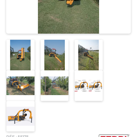
RÉF :
55175