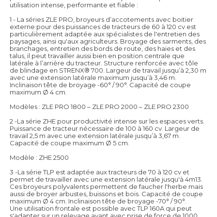
utilisation intense, performante et fiable :
1 - La séries ZLE PRO, broyeurs d’accotements avec boitier
externe pour des puissances de tracteurs de 60 à 120 cv est
particulièrement adaptée aux spécialistes de l'entretien des
paysages, ainsi qu'aux agriculteurs. Broyage des sarments, des
branchages, entretien des bords de route, des haies et des
talus, il peut travailler aussi bien en position centrale que
latérale à l’arrière du tracteur. Structure renforcée avec tôle
de blindage en STRENX® 700. Largeur de travail jusqu’à 2,30 m
avec une extension latérale maximum jusqu’à 3,46 m.
Inclinaison tête de broyage -60° / 90°. Capacité de coupe
maximum Ø 4 cm.
Modèles : ZLE PRO 1800 – ZLE PRO 2000 – ZLE PRO 2300
2 -La série ZHE pour productivité intense sur les espaces verts.
Puissance de tracteur nécessaire de 100 à 160 cv. Largeur de
travail 2,5 m avec une extension latérale jusqu’à 3,67 m.
Capacité de coupe maximum Ø 5 cm.
Modèle : ZHE 2500
3 -La série TLP est adaptée aux tracteurs de 70 à 120 cv et
permet de travailler avec une extension latérale jusqu'à 4m13.
Ces broyeurs polyvalents permettent de faucher l'herbe mais
aussi de broyer arbustes, buissons et bois. Capacité de coupe
maximum Ø 4 cm. Inclinaison tête de broyage -70° / 90°.
Une utilisation frontale est possible avec TLP 160A qui peut
s'adapter sur un relevage avant avec prise de force de 1000