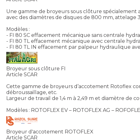
Une gamme de broyeurs sous clôture spécialement ad
avec des diamètres de disques de 800 mm, attelage 3 p
Modèles :
- FI 80 SC effacement mécanique sans centrale hydrau
- FI 80 TL effacement mécanique avec centrale hydra
- FI 80 TL IN effacement par palpeur hydraulique av
Broyeur sous clôture FI
Article SCAR
Cette gamme de broyeurs d’accotement Rotoflex convien
débroussaillage, etc.
Largeur de travail de 1,4 m à 2,49 m et diamètre de
Modèles : ROTOFLEX EV – ROTOFLEX AG – ROFOFL
Broyeur d'accotement ROTOFLEX
Article SCAR