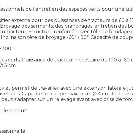
onnels de l’entretien des espaces verts pour une utilis
itier externe pour des puissances de tracteurs de 60 à 1
 Broyage des sarments, des branchages, entretien des bord
ère du tracteur. Structure renforcée avec tôle de blindag
 Inclinaison tête de broyage -60° / 90°. Capacité de co
 2300
ces verts. Puissance de tracteur nécessaire de 100 à 160 
Ø 5 cm.
 cv et permet de travailler avec une extension latérale
ns et bois. Capacité de coupe maximum Ø 4 cm. Inclinaiso
i peut s'adapter sur un relevage avant avec prise de forc
ir le produit
ssionnelle