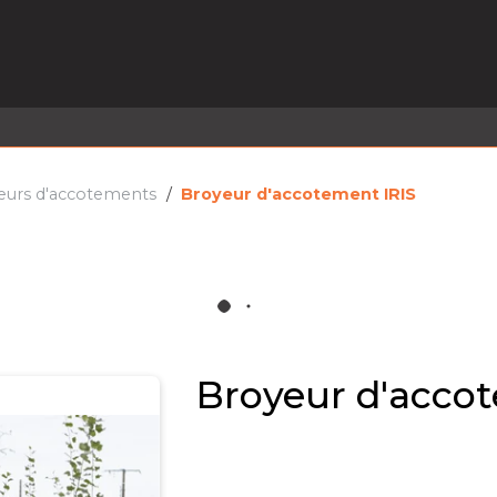
EL EN STOCK
ACTIVITÉS
SERVICES
PRISE
MARQUES
ACTUALITÉS
RECRUTEMENT
eurs d'accotements
Broyeur d'accotement IRIS
Broyeur d'acco