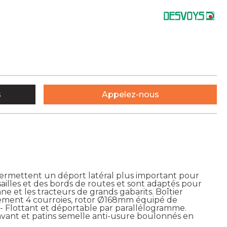
s
Appelez-nous
ermettent un déport latéral plus important pour
sailles et des bords de routes et sont adaptés pour
e et les tracteurs de grands gabarits. Boîtier
înement 4 courroies, rotor Ø168mm équipé de
- Flottant et déportable par parallélogramme.
avant et patins semelle anti-usure boulonnés en