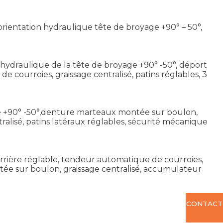
e, orientation hydraulique tête de broyage +90° – 50°,
n hydraulique de la tête de broyage +90° -50°, déport
 courroies, graissage centralisé, patins réglables, 3
yage +90° -50°,denture marteaux montée sur boulon,
ralisé, patins latéraux réglables, sécurité mécanique
au arrière réglable, tendeur automatique de courroies,
tée sur boulon, graissage centralisé, accumulateur
CONTACT