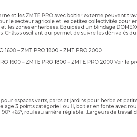
ne et les ZMTE PRO avec boitier externe peuvent travail
our le secteur agricole et les petites collectivités pour e
4 cm et les zones enherbées. Equipés d’un blindage DOME
. Châssis oscillant qui permet de suivre les dénivelés du t
 PRO 1600 – ZMT PRO 1800 – ZMT PRO 2000
E PRO 1600 – ZMTE PRO 1800 – ZMTE PRO 2000
Voir le p
ur espaces verts, parcs et jardins pour herbe et peti
lage 3 points catégorie I ou II, boitier en fonte avec ro
90° ↓65°, rouleau arrière réglable…Largeurs de travail de 