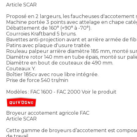
Article SCAR
Proposé en 2 largeurs, les faucheuses d'accotement sont 
Machine portée 3 points avec attelage en chape caté
Débattement de 160° (+90° à -70°).
Courroies Kraftband 5 bruns.
Bavettes anti-projection avant et arrière armée de fib
Patins avec plaque d'usure traitée.
Rouleau palpeur arrière diamètre 185 mm, monté sur r
Diamètre rotor 140 mm en tube épais, monté sur palie
Diamètre en bout de couteaux de 490 mm.
Couteaux Y.
Boîtier 185cv avec roue libre intégrée.
Prise de force 540 trs/min
Modèles : FAC 1600 - FAC 2000
Voir le produit
Broyeur accotement agricole FAC
Article SCAR
Cette gamme de broyeurs d’accotement est composée d
de travail.