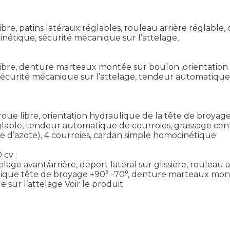
 libre, patins latéraux réglables, rouleau arrière réglabl
étique, sécurité mécanique sur l’attelage,
oue libre, denture marteaux montée sur boulon ,orientatio
sécurité mécanique sur l’attelage, tendeur automatique de
vec roue libre, orientation hydraulique de la tête de bro
glable, tendeur automatique de courroies, graissage cent
 d’azote), 4 courroies, cardan simple homocinétique
 cv :
ttelage avant/arrière, déport latéral sur glissière, roule
aulique tête de broyage +90° -70°, denture marteaux mon
 sur l’attelage
Voir le produit