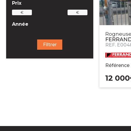
Prix
€
€
Année
Rogneuse 
FERRAN
Filtrer
REF.
E004
Référence
12 000