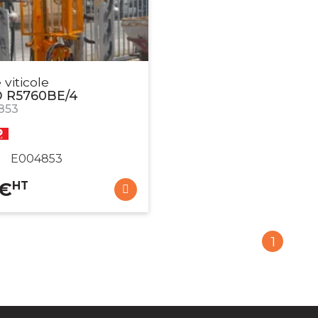
viticole
D
R5760BE/4
853
E004853
€
HT
1