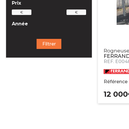
Prix
€
€
Année
Filtrer
Rogneuse 
FERRAN
REF.
E004
Référence
12 000