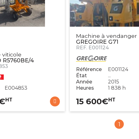
Machine à vendanger
GREGOIRE
G71
REF.
E001124
viticole
D
R5760BE/4
853
Référence
E001124
État
...
Année
2015
E004853
Heures
1 838 h
€
15 600
€
HT
HT
1