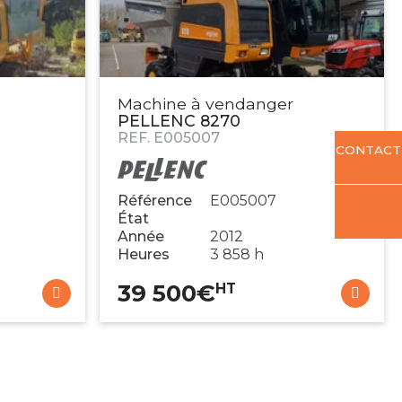
Machine à vendanger
PELLENC
8270
REF.
E005007
CONTACT
Référence
E005007
État
Année
2012
Heures
3 858 h
39 500
€
HT