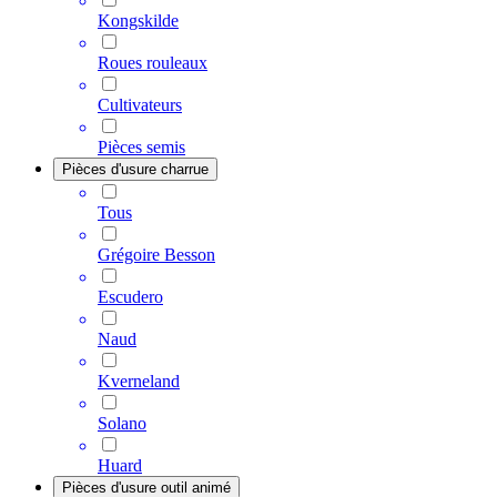
Kongskilde
Roues rouleaux
Cultivateurs
Pièces semis
Pièces d'usure charrue
Tous
Grégoire Besson
Escudero
Naud
Kverneland
Solano
Huard
Pièces d'usure outil animé