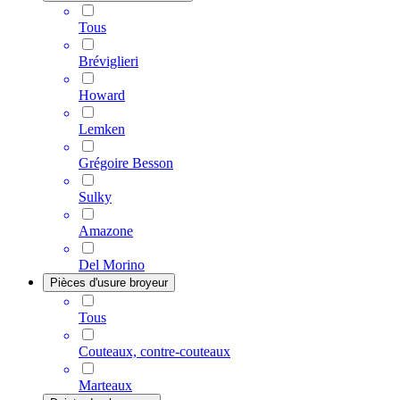
Tous
Bréviglieri
Howard
Lemken
Grégoire Besson
Sulky
Amazone
Del Morino
Pièces d'usure broyeur
Tous
Couteaux, contre-couteaux
Marteaux