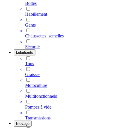
Bottes
Habillement
Gants
Chaussettes, semelles
Sécurité
Lubrifiants
Tous
Graisses
Motoculture
Multifonctionnels
Pompes à vide
Transmissions
Elevage