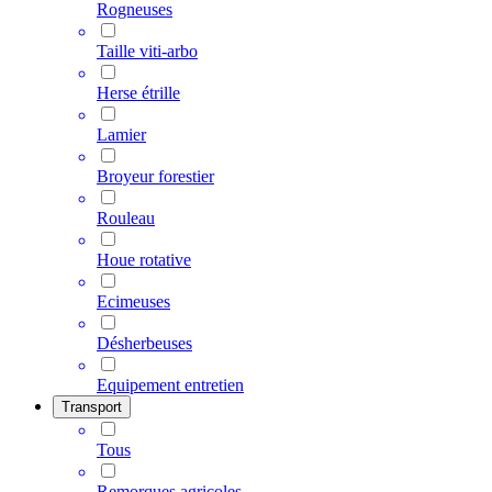
Rogneuses
Taille viti-arbo
Herse étrille
Lamier
Broyeur forestier
Rouleau
Houe rotative
Ecimeuses
Désherbeuses
Equipement entretien
Transport
Tous
Remorques agricoles