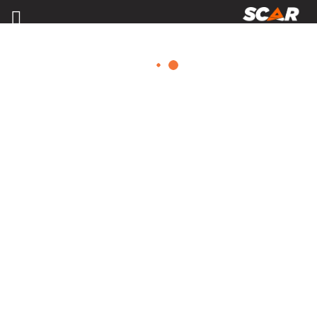
MATÉRIELS, PIÈCES D'USURE ET
ÉQUIPEMENTS AGRICOLE
Consulter nos catalogues
FILTRER PAR
Nos promotions
Matériel agricole
Tous