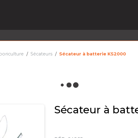
EL EN STOCK
ACTIVITÉS
SERVICES
PRISE
MARQUES
ACTUALITÉS
RECRUTEMENT
rboriculture
Sécateurs
Sécateur à batterie KS2000
Sécateur à batt