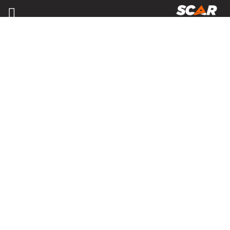
MATÉRIELS, PIÈCES D'USURE ET
ÉQUIPEMENTS AGRICOLE
Consulter nos catalogues
FILTRER PAR
Nos promotions
Matériel agricole
Tous