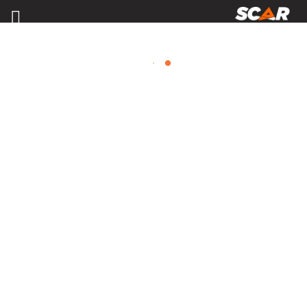
MATÉRIELS, PIÈCES D'USURE ET
ÉQUIPEMENTS AGRICOLE
Consulter nos catalogues
FILTRER PAR
Nos promotions
Matériel agricole
Tous