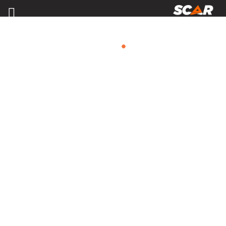
MATÉRIELS, PIÈCES D'USURE ET
ÉQUIPEMENTS AGRICOLE
Consulter nos catalogues
FILTRER PAR
Nos promotions
Matériel agricole
Tous