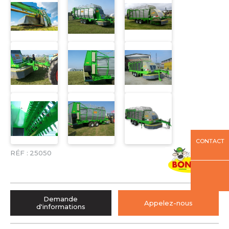
CONTACT
RÉF :
25050
Demande
Appelez-nous
d'informations