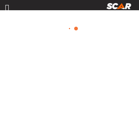
MATÉRIELS, PIÈCES D'USURE ET
ÉQUIPEMENTS AGRICOLE
Consulter nos catalogues
FILTRER PAR
Nos promotions
Matériel agricole
Tous