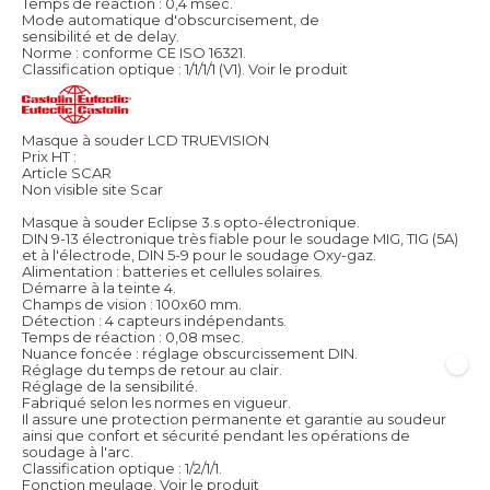
Temps de réaction : 0,4 msec.
Mode automatique d'obscurcisement, de
sensibilité et de delay.
Norme : conforme CE ISO 16321.
Classification optique : 1/1/1/1 (V1).
Voir le produit
Masque à souder LCD TRUEVISION
Prix HT :
Article SCAR
Non visible site Scar
Masque à souder Eclipse 3.s opto-électronique.
DIN 9-13 électronique très fiable pour le soudage MIG, TIG (5A)
et à l'électrode, DIN 5-9 pour le soudage Oxy-gaz.
Alimentation : batteries et cellules solaires.
Démarre à la teinte 4.
Champs de vision : 100x60 mm.
Détection : 4 capteurs indépendants.
Temps de réaction : 0,08 msec.
Nuance foncée : réglage obscurcissement DIN.
Réglage du temps de retour au clair.
Réglage de la sensibilité.
Fabriqué selon les normes en vigueur.
Il assure une protection permanente et garantie au soudeur
ainsi que confort et sécurité pendant les opérations de
soudage à l'arc.
Classification optique : 1/2/1/1.
Fonction meulage.
Voir le produit