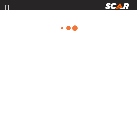
RECHARGES CARBURE
Consulter nos catalogues
FILTRER PAR
Nos promotions
Pièces et accessoires
Tous
Configuration