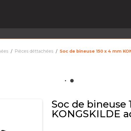
EL EN STOCK
ACTIVITÉS
SERVICES
PRISE
MARQUES
ACTUALITÉS
RECRUTEMENT
hées
Pièces déttachées
Soc de bineuse 150 x 4 mm KO
Soc de bineuse
KONGSKILDE ad