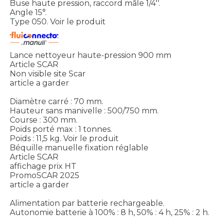
Buse haute pression, raccord mâle 1/4''.
Angle 15°.
Type 050.
Voir le produit
Lance nettoyeur haute-pression 900 mm
Article SCAR
Non visible site Scar
article a garder
Diamètre carré : 70 mm.
Hauteur sans manivelle : 500/750 mm.
Course : 300 mm.
Poids porté max : 1 tonnes.
Poids : 11,5 kg.
Voir le produit
Béquille manuelle fixation réglable
Article SCAR
affichage prix HT
PromoSCAR 2025
article a garder
Alimentation par batterie rechargeable.
Autonomie batterie à 100% : 8 h, 50% : 4 h, 25% : 2 h.