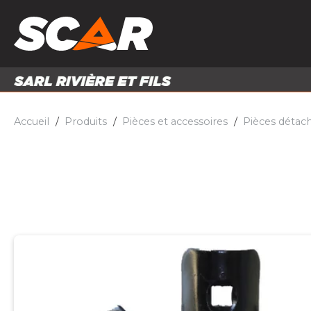
PRODUITS
MATÉRI
MATÉRIEL AGRICOLE
ENTRE
PIÈCES ET ACCESSOIRES
Accueil
Produits
Pièces et accessoires
Pièces détac