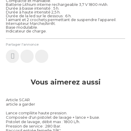
Compacte et maniable.
Batterie Lithium interne rechargeable 3,7 V 1800 mAh.
Durée à basse intensité : 5 h.
Durée à haute intensité 2,5 h.
Durée de la led sur le dessous : 6 h.
1 aimant et 2 crochets permettant de suspendre l'appareil.
Interrupteur Marche/Arrêt.
Base modulable.
Indicateur de charge.
Partager l'annonce
Vous aimerez aussi
Article SCAR
article a garder
Lance complète haute pression.
Composée d'un pistolet de lavage + lance + buse.
Pistolet de lavage, débit max : 1800 L/h.
Pression de service : 280 Bar.
Raccord entrée femelle 3/8''.