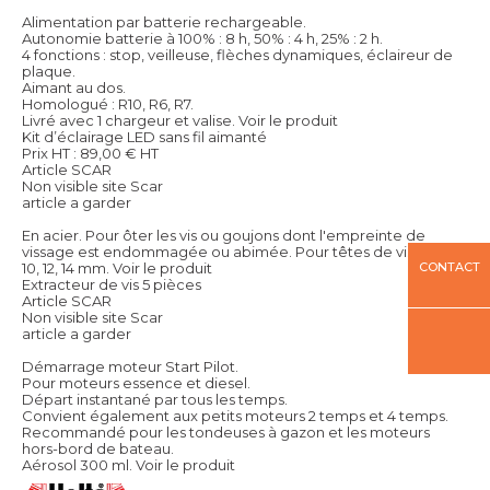
Alimentation par batterie rechargeable.
Autonomie batterie à 100% : 8 h, 50% : 4 h, 25% : 2 h.
4 fonctions : stop, veilleuse, flèches dynamiques, éclaireur de
plaque.
Aimant au dos.
Homologué : R10, R6, R7.
Livré avec 1 chargeur et valise.
Voir le produit
Kit d’éclairage LED sans fil aimanté
Prix HT :
89,00
€
HT
Article SCAR
Non visible site Scar
article a garder
En acier. Pour ôter les vis ou goujons dont l'empreinte de
vissage est endommagée ou abimée. Pour têtes de vis Ø : < 6,
10, 12, 14 mm.
Voir le produit
CONTACT
Extracteur de vis 5 pièces
Article SCAR
Non visible site Scar
article a garder
Démarrage moteur Start Pilot.
Pour moteurs essence et diesel.
Départ instantané par tous les temps.
Convient également aux petits moteurs 2 temps et 4 temps.
Recommandé pour les tondeuses à gazon et les moteurs
hors-bord de bateau.
Aérosol 300 ml.
Voir le produit