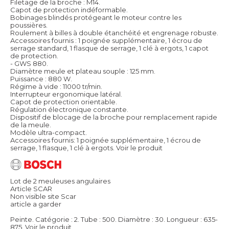
Filetage de la broche : M14.
Capot de protection indéformable.
Bobinages blindés protégeant le moteur contre les
poussières.
Roulement à billes à double étanchéité et engrenage robuste.
Accessoires fournis : 1 poignée supplémentaire, 1 écrou de
serrage standard, 1 flasque de serrage, 1 clé à ergots, 1 capot
de protection.
- GWS 880.
Diamètre meule et plateau souple : 125 mm.
Puissance : 880 W.
Régime à vide : 11000 tr/min.
Interrupteur ergonomique latéral.
Capot de protection orientable.
Régulation électronique constante.
Dispositif de blocage de la broche pour remplacement rapide
de la meule.
Modèle ultra-compact.
Accessoires fournis: 1 poignée supplémentaire, 1 écrou de
serrage, 1 flasque, 1 clé à ergots.
Voir le produit
Lot de 2 meuleuses angulaires
Article SCAR
Non visible site Scar
article a garder
Peinte. Catégorie : 2. Tube : 500. Diamètre : 30. Longueur : 635-
875.
Voir le produit