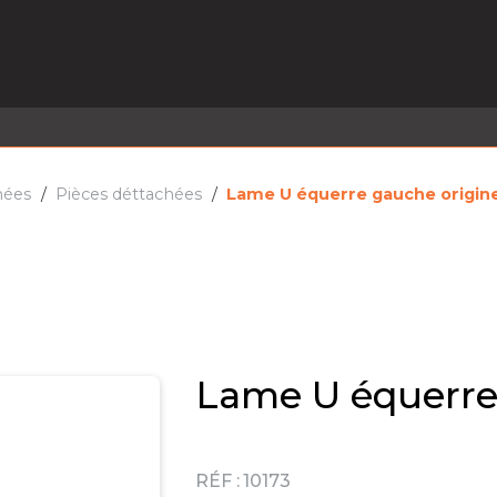
EL EN STOCK
ACTIVITÉS
SERVICES
PRISE
MARQUES
ACTUALITÉS
RECRUTEMENT
hées
Pièces déttachées
Lame U équerre gauche origin
Lame U équerre
RÉF :
10173